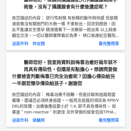
輸出不足的現象， 進而影響到他的陰莖充血。 如果排除心
術後，沒有了攝護腺會有什麼後遺症呢？
臟血管方面的問題， 可能就是自然的退化。當一個人到30
歲的時候， 勃起功能一定會不如18歲， 而40歲、50歲的時
依您描述的內容： 逆行性射精 有射精的動作與快感 但是精
候，功能一定會不如30歲， 這是一個正常的老化現象， 不
液就像沒有關炮門的大砲一樣 不會射出，回流到膀胱，因
必太過在意 。 可以考慮服用每日定型的犀利士改善這種現
此不能讓女生懷孕 精液隨著下一次解尿一起出來 以上純係
象。 以上純係觀念交流，一切以醫師實際看診為準。 林口
觀念交流，一切以醫師實際看診為準。 林口長庚紀念醫院
長庚紀念醫院 泌尿外科 助理教授 侯鎮邦 醫師簡介 ►
htt
高齡泌尿科科主任/泌尿科助理教授級主治醫師 林友翔 問8
p://bit.ly/2w2cxcs
泌尿外科 林友翔
看完整問答
健康新聞網 ►
https://goo.gl/thHdOq
問8 Facebook ►
h
ttps://goo.gl/UZt42U
問8 醫學動畫 ►
https://goo.gl/Fo
1lHQ
醫師您好，我查詢資料說梅毒治癒好兩年就不
再具有傳染性，但還是有點擔心。想請問要做
什麼檢查判斷梅毒已完全治癒呢？因擔心傳染給另
一半跟若懷孕傳染給孩子。謝謝您
依您描述的內容： 梅毒治療不困難，但是診斷和追蹤相當
複雜。建議您必須終身追蹤。一般而言追蹤的項目為 RPR/V
DRL的效價，治療後應該要小於 1:4, 即不具有傳染性。 如
果是 " non-reactive " 則更佳 另外常做的檢查包括TPHA或
FTA-ABS，但它只能說明曾經感染過梅毒，並不會因治癒而
泌尿外科 侯鎮邦
看完整問答
成陰性。 以上純係觀念交流，一切以醫師實際看診為準。
林口長庚紀念醫院 泌尿外科 助理教授 侯鎮邦 問8健康新聞