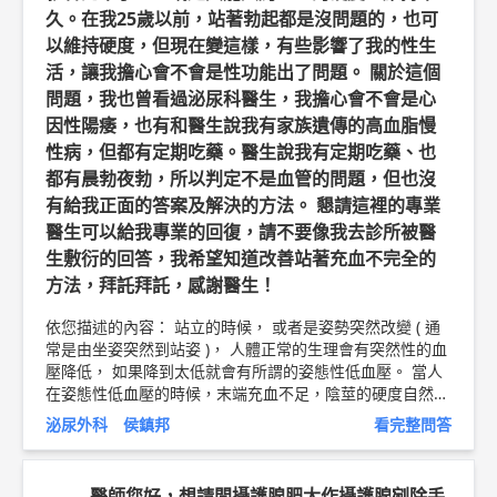
久。在我25歲以前，站著勃起都是沒問題的，也可
以維持硬度，但現在變這樣，有些影響了我的性生
活，讓我擔心會不會是性功能出了問題。 關於這個
問題，我也曾看過泌尿科醫生，我擔心會不會是心
因性陽痿，也有和醫生說我有家族遺傳的高血脂慢
性病，但都有定期吃藥。醫生說我有定期吃藥、也
都有晨勃夜勃，所以判定不是血管的問題，但也沒
有給我正面的答案及解決的方法。 懇請這裡的專業
醫生可以給我專業的回復，請不要像我去診所被醫
生敷衍的回答，我希望知道改善站著充血不完全的
方法，拜託拜託，感謝醫生！
依您描述的內容： 站立的時候， 或者是姿勢突然改變 ( 通
常是由坐姿突然到站姿 )， 人體正常的生理會有突然性的血
壓降低， 如果降到太低就會有所謂的姿態性低血壓。 當人
在姿態性低血壓的時候，末端充血不足，陰莖的硬度自然就
會不夠。 如果擔心是姿態性低血壓， 要到心臟科醫師那邊
泌尿外科 侯鎮邦
看完整問答
去做檢查， 看看是不是心輸出量不足的問題， 或是有動脈
硬化的問題。 在臨床上我有遇到病人跟你類似的現象， 結
果請心臟科醫師檢查居然發現他有二尖瓣脫垂， 造成心臟
醫師您好，想請問攝護腺肥大作攝護腺剜除手