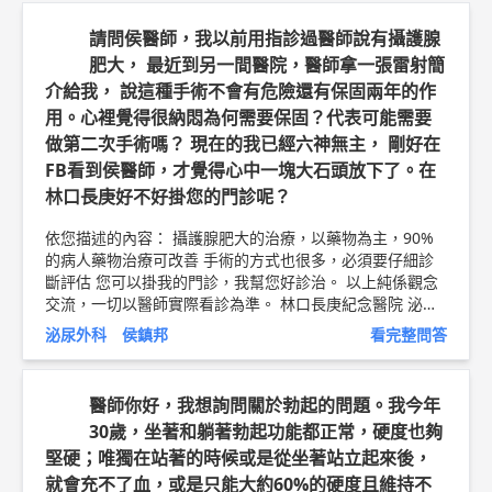
請問侯醫師，我以前用指診過醫師說有攝護腺
肥大， 最近到另一間醫院，醫師拿一張雷射簡
介給我， 說這種手術不會有危險還有保固兩年的作
用。心裡覺得很納悶為何需要保固？代表可能需要
做第二次手術嗎？ 現在的我已經六神無主， 剛好在
FB看到侯醫師，才覺得心中一塊大石頭放下了。在
林口長庚好不好掛您的門診呢？
依您描述的內容： 攝護腺肥大的治療，以藥物為主，90%
的病人藥物治療可改善 手術的方式也很多，必須要仔細診
斷評估 您可以掛我的門診，我幫您好診治。 以上純係觀念
交流，一切以醫師實際看診為準。 林口長庚紀念醫院 泌尿
外科 助理教授 侯鎮邦 醫師簡介 ►
http://bit.ly/2w2cxcs
泌尿外科 侯鎮邦
看完整問答
攝護腺雷射手術衛教文章 ►
http://bit.ly/2EIy6EU
醫師你好，我想詢問關於勃起的問題。我今年
30歲，坐著和躺著勃起功能都正常，硬度也夠
堅硬；唯獨在站著的時候或是從坐著站立起來後，
就會充不了血，或是只能大約60%的硬度且維持不