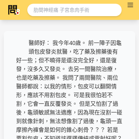
醫師好： 我今年40歲。 前一陣子因龜
頭包皮發炎就醫，吃了藥及擦藥後有
好一些；但不曉得是還沒完全好，還是復
發，沒多久又發炎。 去另一間醫院治療，
也是吃藥及擦藥。 我問了兩間醫院、兩位
醫師都說：以我的情形，包皮可以翻開情
形，應該不用割包皮。 可是我很怕若不
割，它會一直反覆發炎。 但是又怕割了過
後，龜頭敏感無法適應，因為現在沒割一碰
到就像針刺，無法想像割了過後，龜頭一直
摩擦內褲會是如何的錐心刺骨？？？ 若是
要割包皮，不知道該選擇傳統或雷射好呢？