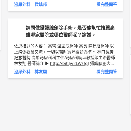
需要藉助人工生殖. 以上純係觀念交流，一切以醫師實際
泌尿外科 侯鎮邦
看完整問答
看診為準。 林口長庚紀念醫院 泌尿外科 助理教授 侯鎮邦
醫師簡介 ►
http://bit.ly/2w2cxcs
攝護腺手術衛教文章
►
http://bit.ly/2BgIjID
請問做攝護腺剜除手術，是否能幫忙推薦高
雄哪家醫院或哪位醫師呢？謝謝。
依您描述的內容： 高醫 溫聖辰醫師 高長 陳建旭醫師 以
上純係觀念交流，一切以醫師實際看診為準。 林口長庚
紀念醫院 高齡泌尿科科主任/泌尿科助理教授級主治醫師
林友翔 醫師簡介 ►
http://bit.ly/2LWzfgJ
攝護腺肥大手
術衛教文章 ►
http://bit.ly/2AJbOCt
泌尿外科 林友翔
看完整問答