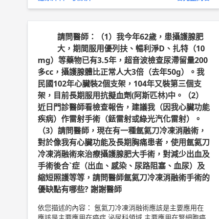
看診為準。 林口長庚紀念醫院 泌尿外科 助理教授 侯鎮邦
醫師簡介 ►
http://bit.ly/2w2cxcs
請問醫師：（1）我今年62歲，患攝護腺肥
大，期間服用優列扶、暢利淨D、扎特（10
mg）等藥物已有3.5年，超音波檢查尿滯留量200
多cc，攝護腺體比正常人大3倍（去年50g）。我
民國102年心臟裝2個支架，104年又裝第三個支
架，目前長期服用抗擬血劑(阿斯匹林)中。（2）
近日門診醫師看檢查報告，建議我（因我心臟功能
疾病）作雷射手術（銩雷射或綠光汽化雷射）。
（3）請問醫師，現在有一種氬氦刀冷凍消融術，
對於像我有心臟功能及長期胸痛患者，使用氬氦刀
冷凍消融術來治療攝護腺肥大手術，對減少出血及
手術後合ˋ症（出血、感染、尿路阻塞、血尿）及
縮短照護等等，請問醫師氬氦刀冷凍消融術手術的
優缺點有哪些? 謝謝醫師
依您描述的內容： 氬氦刀冷凍消融術應該是主要應用在
應該是主要應用在癌症 泌尿科領域 主要應用在腎細胞癌