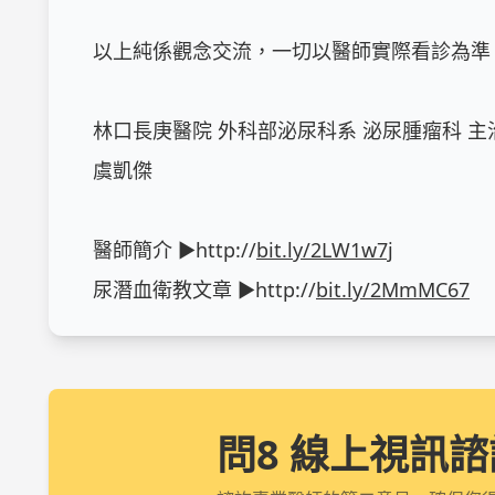
以上純係觀念交流，一切以醫師實際看診為準。
林口長庚醫院 外科部泌尿科系 泌尿腫瘤科 主治
虞凱傑 

醫師簡介 ▶http://
bit.ly/2LW1w7j
尿潛血衛教文章 ▶http://
bit.ly/2MmMC67
問8 線上視訊諮