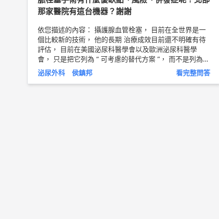
那家醫院有這台機器？謝謝
依您描述的內容： 攝護腺血管栓塞， 目前在全世界是一
個比較新的技術， 他的長期 治療成效目前還不明確有待
評估， 目前在美國泌尿科醫學會以及歐洲泌尿科醫學
會， 只是把它列為 “ 可考慮的替代方案 ”， 而不是列為 “
治療首選 ”. 這個療法 雖然已經衛福部認可 ，在台灣會做
泌尿外科 侯鎮邦
看完整問答
的醫師並不多， 而且也不是主流。 目前全世界治療攝護
腺肥大手術的主流還是內視鏡手術， 可以使用雙極電燒
刀或是使用雷射， 在台灣已經累積大量的臨床經驗， 是
一個穩定可靠的手術。 我個人治療的患者 大部分效果都
很好而且治療之後都不需要再依賴藥物。 因此我個人的
建議， 針對身體狀況良好的病人，不會鼓勵病人去做攝
護腺動脈栓塞。 目前文獻上建議的病人選擇 ： 年紀太
大、心臟血管功能太差無法承受麻醉風險以及手術的風
險， 可以建議動脈栓塞。 以上純係觀念交流，一切以醫
師實際看診為準。 林口長庚紀念醫院 泌尿外科 助理教授
侯鎮邦 醫師簡介 ►
http://bit.ly/2w2cxcs
攝護腺雷射手
術 ►
http://bit.ly/2EIy6EU