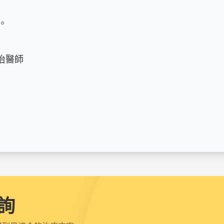


醫師

詢