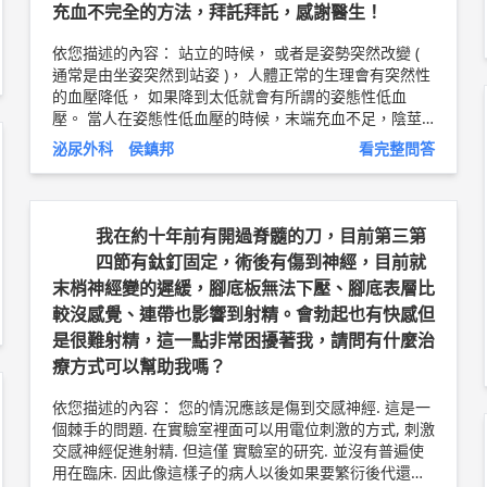
充血不完全的方法，拜託拜託，感謝醫生！
依您描述的內容： 站立的時候， 或者是姿勢突然改變 (
通常是由坐姿突然到站姿 )， 人體正常的生理會有突然性
的血壓降低， 如果降到太低就會有所謂的姿態性低血
壓。 當人在姿態性低血壓的時候，末端充血不足，陰莖
的硬度自然就會不夠。 如果擔心是姿態性低血壓， 要到
泌尿外科 侯鎮邦
看完整問答
心臟科醫師那邊去做檢查， 看看是不是心輸出量不足的
問題， 或是有動脈硬化的問題。 在臨床上我有遇到病人
跟你類似的現象， 結果請心臟科醫師檢查居然發現他有
二尖瓣脫垂， 造成心臟輸出不足的現象， 進而影響到他
我在約十年前有開過脊髓的刀，目前第三第
的陰莖充血。 如果排除心臟血管方面的問題， 可能就是
四節有鈦釘固定，術後有傷到神經，目前就
自然的退化。當一個人到30歲的時候， 勃起功能一定會
末梢神經變的遲緩，腳底板無法下壓、腳底表層比
不如18歲， 而40歲、50歲的時候，功能一定會不如30
較沒感覺、連帶也影響到射精。會勃起也有快感但
歲， 這是一個正常的老化現象， 不必太過在意 。 可以考
慮服用每日定型的犀利士改善這種現象。 以上純係觀念
是很難射精，這一點非常困擾著我，請問有什麼治
交流，一切以醫師實際看診為準。 林口長庚紀念醫院 泌
療方式可以幫助我嗎？
尿外科 助理教授 侯鎮邦 醫師簡介 ►
http://bit.ly/2w2cx
cs
依您描述的內容： 您的情況應該是傷到交感神經. 這是一
個棘手的問題. 在實驗室裡面可以用電位刺激的方式, 刺激
交感神經促進射精. 但這僅 實驗室的研究. 並沒有普遍使
用在臨床. 因此像這樣子的病人以後如果要繁衍後代還是