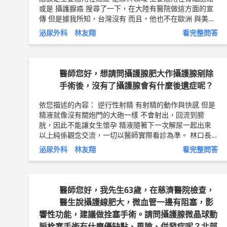
或是 攝護腺癌 搜尋了一下，在大陸有醫院做這方面的宣
傳 但是據我所知，台灣沒有 而且，他也不在歐洲 與美國
泌尿科醫學會對於攝護腺肥大的治療指引當中 以上純係
泌尿外科 林友翔
看完整問答
觀念交流，一切以醫師實際看診為準。 林口長庚紀念醫
院 高齡泌尿科科主任/泌尿科助理教授級主治醫師 林友翔
醫師簡介 ►
http://bit.ly/2LWzfgJ
醫師您好，想請問攝護腺肥大作攝護腺剜除
手術後，沒有了攝護腺會有什麼後遺症呢？
依您描述的內容： 逆行性射精 有射精的動作與快感 但是
精液就像沒有關炮門的大砲一樣 不會射出，回流到膀
胱，因此不能讓女生懷孕 精液隨著下一次解尿一起出來
以上純係觀念交流，一切以醫師實際看診為準。 林口長
庚紀念醫院 高齡泌尿科科主任/泌尿科助理教授級主治醫
泌尿外科 林友翔
看完整問答
師 林友翔 問8健康新聞網 ►
https://goo.gl/thHdOq
問8
Facebook ►
https://goo.gl/UZt42U
問8 醫學動畫 ►
https://goo.gl/Fo1lHQ
醫師您好，我先生63歲，在慈濟醫院檢查，
醫生說攝護線肥大，微血管一邊有阻塞，影
響性功能，建議做拴塞手術。請問攝護腺微晶球動
脈栓塞手術有什麼優缺點、風險、併發症呢？北部