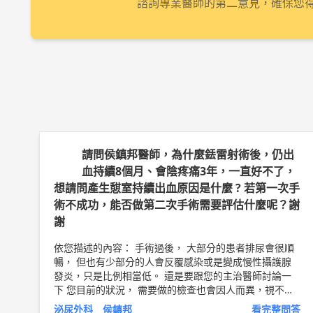
諮詢專業醫師的第二意見，確保您
請問侯鎮邦醫師，為什麼銩雷射術後，仍出
血持續8個月、會陰疼痛3年，一直好不了，
想請問產生憇室持續出血原因是什麼 ? 若第一次手
術不成功，能否做第二次手術需要評估什麼呢？謝
謝
依您描述的內容： 手術過後， 大部分的患者排尿會很順
暢， 但也有少部分的人會反覆感染或是變成慢性攝護腺
發炎，只是比例相當低。 還是要跟您的主治醫師討論一
下 您目前的狀況， 需要做的檢查也會因人而異，視不同
的狀況來做檢查。 以上純係觀念交流，一切以醫師實際
泌尿外科 侯鎮邦
看完整問答