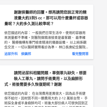
念醫院 泌尿外科 助理教授 侯鎮邦 問8健康新聞網 ►
htt
ps://goo.gl/thHdOq
問8 Facebook ►
https://goo.gl/U
Zt42U
問8 醫學動畫 ►
https://goo.gl/Fo1lHQ
謝謝侯醫師的回覆。想再請問您說正常的精
液量大約3到5 cc，那可以用什麼量杯或容器
量呢？大約多久測比較準呢？
依您描述的內容： 一般我們日常生活中，使用的容器用
來測量都不準確。到醫院做精液檢查是最客觀、 最準確
的。 醫療機構有專門檢查精液的儀器設備。 以上純係觀
念交流，一切以醫師實際看診為準。 林口長庚紀念醫院
泌尿外科 助理教授 侯鎮邦 醫師簡介 ►
http://bit.ly/2w2
泌尿外科 侯鎮邦
看完整問答
cxcs
請問泌尿科相關問題，單側睪丸缺失，想要
裝人工睪丸，請問手術費用，以及麻醉形
式，術後需要多久恢復期呢？謝謝
依您描述的內容： 在台灣費用差異很大，因為此手術健
保不給付。因材質不同一顆費用大約 2-12 萬新台幣。 手
術採全身或半身麻醉均可，術後大部份病人可很快回到正