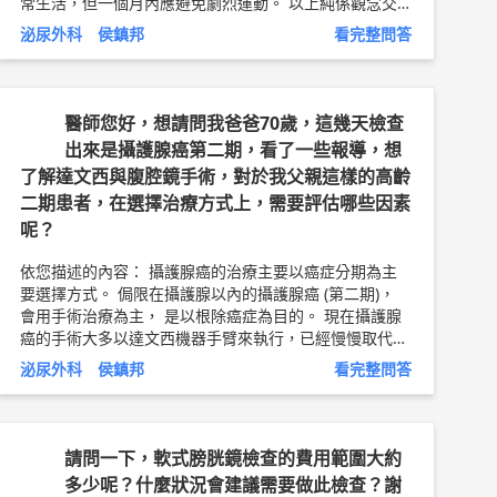
常生活，但一個月內應避免劇烈運動。 以上純係觀念交
流，一切以醫師實際看診為準。 林口長庚紀念醫院 泌尿
泌尿外科 侯鎮邦
看完整問答
外科 助理教授 侯鎮邦 問8健康新聞網 ►
https://goo.gl/t
hHdOq
問8 Facebook ►
https://goo.gl/UZt42U
問8 醫
學動畫 ►
https://goo.gl/Fo1lHQ
醫師您好，想請問我爸爸70歲，這幾天檢查
出來是攝護腺癌第二期，看了一些報導，想
了解達文西與腹腔鏡手術，對於我父親這樣的高齡
二期患者，在選擇治療方式上，需要評估哪些因素
呢？
依您描述的內容： 攝護腺癌的治療主要以癌症分期為主
要選擇方式。 侷限在攝護腺以內的攝護腺癌 (第二期)，
會用手術治療為主， 是以根除癌症為目的。 現在攝護腺
癌的手術大多以達文西機器手臂來執行，已經慢慢取代了
傳統大傷口剖腹手術。機器人的手腕、手指，可以做七個
泌尿外科 侯鎮邦
看完整問答
自由度的動作，相對於傳統的腹腔鏡器械僅能做簡單的直
線操作。因此，在血管縫合、尿道、輸尿管縫合，機器人
手臂可以說是「完勝」。達文西創造了穩定且舒適的操作
環境與極佳的3D立體成像，讓外科醫師可以更精準地進
請問一下，軟式膀胱鏡檢查的費用範圍大約
行手術。 以攝護腺手術為例，攝護腺就像一顆貢丸，躲
多少呢？什麼狀況會建議需要做此檢查？謝
藏在骨盆腔的最深處，附近佈滿了複雜的神經、血管，而