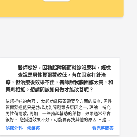
醫師您好，因勃起障礙而就診泌尿科，經檢
查說是男性賀爾蒙較低，有在固定打針治
療，但治療後效果不佳，醫師說我膽固醇太高，和
藥劑相抵。想請問該如何做才能改善呢？
依您描述的內容： 勃起功能障礙需要全方面的檢查, 男性
賀爾蒙過低只是勃起功能障礙眾多原因之一, 理論上補充
男性荷爾蒙, 再加上一些勃起輔助的藥物，效果通常都會
很好。 您描述效果不好，可能要再找其他的原因 。建議
您可以先來我的泌尿科門診，我幫你做詳盡的檢查. 以上
泌尿外科 侯鎮邦
看完整問答
純係觀念交流，一切以醫師實際看診為準。 林口長庚紀