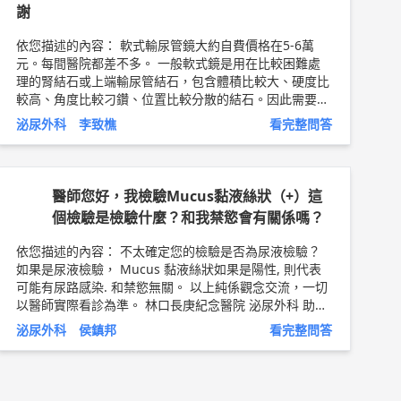
謝
攝護腺的前端就是我們的括約肌，控制我們禁尿的功能。
攝護腺癌的摘除手術，必須完整切下攝護腺，保留附近的
依您描述的內容： 軟式輸尿管鏡大約自費價格在5-6萬
重要組織、還要對尿道與膀胱做精準縫合。( 一切都在陰
元。每間醫院都差不多。 一般軟式鏡是用在比較困難處
暗的最深處進行)。傳統的攝護腺摘除手術，嚴格考驗手
理的腎結石或上端輸尿管結石，包含體積比較大、硬度比
術醫師的毅力與耐力。因為手術角度困難、視野不佳，很
較高、角度比較刁鑽、位置比較分散的結石。因此需要來
容易破壞攝護腺旁的重要組織，導致病人大出血、漏尿、
給泌尿科醫師評估才能選擇出最好的方法。 以上純係觀
不舉、或是尿道狹窄等併發症。而達文西的精準手術，可
泌尿外科 李致樵
看完整問答
念交流，一切以醫師實際看診為準。 馬偕紀念醫院 泌尿
以將組織的破壞降到最低。
外科主治醫師 李致樵 醫師簡介 ►
http://bit.ly/2ER5UkJ
軟式輸尿管鏡衛教文章 ►
http://bit.ly/2CJGYcm
醫師您好，我檢驗Mucus黏液絲狀（+）這
個檢驗是檢驗什麼？和我禁慾會有關係嗎？
依您描述的內容： 不太確定您的檢驗是否為尿液檢驗？
如果是尿液檢驗， Mucus 黏液絲狀如果是陽性, 則代表
可能有尿路感染. 和禁慾無關。 以上純係觀念交流，一切
以醫師實際看診為準。 林口長庚紀念醫院 泌尿外科 助理
教授 侯鎮邦 醫師簡介 ►
http://bit.ly/2w2cxcs
攝護腺超
泌尿外科 侯鎮邦
看完整問答
音波切片檢查 ►
http://bit.ly/2H3bPml