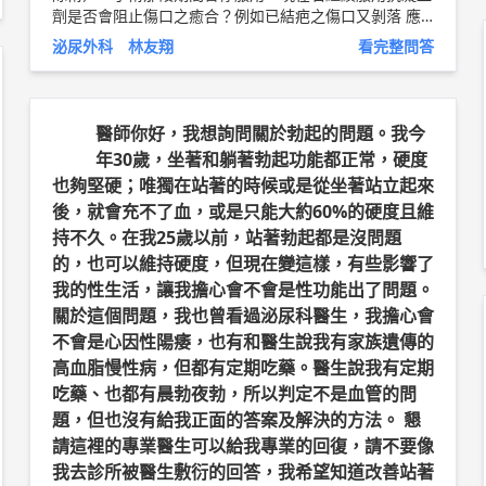
劑是否會阻止傷口之癒合？例如已結疤之傷口又剝落 應
該是不會，傷口癒合不只是用"血塊來癒合"，還有其他結
泌尿外科 林友翔
看完整問答
締組織參與其中，血塊只是其中一小步還是初期的癒合 2.
術後多久之內還有肉眼血尿是可以接受的？多久之內有顯
微血尿是可以接受的呢？ 血尿從一天到三四個月都有，
對我而言只要沒有血塊或是會有塞住的疑慮，我都接受
醫師你好，我想詢問關於勃起的問題。我今
以上純係觀念交流，一切以醫師實際看診為準。 林口長
年30歲，坐著和躺著勃起功能都正常，硬度
庚紀念醫院 高齡泌尿科科主任/泌尿科助理教授級主治醫
也夠堅硬；唯獨在站著的時候或是從坐著站立起來
師 林友翔 醫師簡介 ►
http://bit.ly/2LWzfgJ
後，就會充不了血，或是只能大約60%的硬度且維
持不久。在我25歲以前，站著勃起都是沒問題
的，也可以維持硬度，但現在變這樣，有些影響了
我的性生活，讓我擔心會不會是性功能出了問題。
關於這個問題，我也曾看過泌尿科醫生，我擔心會
不會是心因性陽痿，也有和醫生說我有家族遺傳的
高血脂慢性病，但都有定期吃藥。醫生說我有定期
吃藥、也都有晨勃夜勃，所以判定不是血管的問
題，但也沒有給我正面的答案及解決的方法。 懇
請這裡的專業醫生可以給我專業的回復，請不要像
我去診所被醫生敷衍的回答，我希望知道改善站著