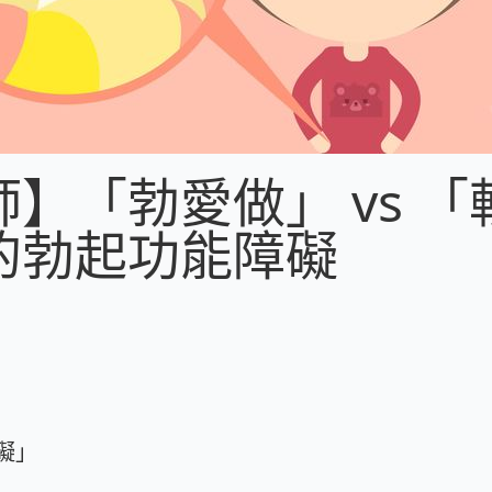
】「勃愛做」 vs 「
的勃起功能障礙
礙」