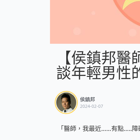
【侯鎮邦醫師
談年輕男性
侯鎮邦
2024-02-07
「醫師，我最近……有點…..障