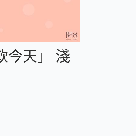
軟今天」 淺