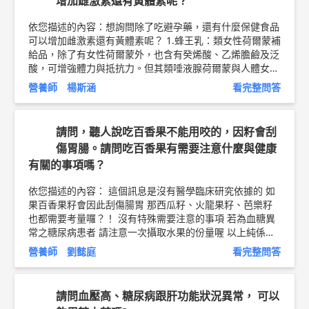
增加雌激素還有黃體素呢？
量? 經期時間?的不穩定? 建議請諮詢專科醫師作診斷評估，
並確認是否有其他婦科問題，例如:子宮肌瘤、子宮肌腺
依您描述的內容：想詢問除了吃避孕藥，還有什麼保健食品
症、多囊性卵巢...等，是不建議食用月見草油的，所以確認
可以增加雌激素還有黃體素呢？ 1.蜂王乳：類女性荷爾蒙補
自己身體實際狀況後再服用較為安心。 4.生理期長痘痘的問
給品，除了有女性荷爾蒙外，也含有癸烯酸、乙烯膽鹼及泛
題，請注意飲食內容和生活作息是否正常，盡量不熬夜、少
酸，可增強體力與抵抗力。但其類唾液腺荷爾蒙與人體女性
吃高油、高糖、冰品等，也可諮詢專業的營養師協助評估作
荷爾蒙結構相似度高，故有乳癌風險或子宮內膜問題者，避
調整和改善，以及注重皮膚清潔和正確保養方式也會有所幫
營養師 楊斯涵
看完整問答
免使用。 2.大豆異黃酮：大豆異黃酮是一群植物性雌激素的
助。 以上純係觀念交流，一切以醫師實際看診為準。 瑞之
總稱，在人體有輕微女性荷爾蒙的作用，相較蜂王乳溫和。
盟營養機構 創辦人/營養師 劉懿庭 問8健康新聞網 ►
http
目前醫學研究顯示，大豆異黃酮僅能協助緩解部分更年期婦
s://goo.gl/thHdOq
問8 Facebook ►
https://goo.gl/UZt4
請問，聽人說吃百香果不能用咬的，因籽會刮
女的熱潮紅，對於其它更年期症狀並沒幫助。 3.聖潔莓：本
2U
問8 醫學動畫 ►
https://goo.gl/Fo1lHQ
傷胃腸。請問吃百香果有需要注意什麼與健康
身不含荷爾蒙或類似荷爾蒙的成份，作用於腦下垂體，使腦
有關的事項嗎？
下垂體分泌黃體激素，再由黃體激素促進排卵，或幫助黃體
素的生成，而達到平衡女性荷爾蒙統系的效果。 同心醫療
依您描述的內容： 這個訊息是沒有醫學臨床研究依據的 如
體系營養師 / 同心分享廚房創辦人 楊斯涵
果百香果籽會因此刮傷腸胃 那西瓜籽、火龍果籽、芭樂籽
也都需要考量囉？！ 沒有特殊需要注意的事項 若為血糖異
常之糖尿病患者 請注意一次攝取水果的份量喔 以上純係觀
念交流，一切以醫師實際看診為準。 瑞之盟營養機構 創辦
營養師 劉懿庭
看完整問答
人/營養師 劉懿庭 營養師簡介 ►
http://bit.ly/2uXsY9i
油品
選擇衛教文章 ►
http://bit.ly/2Pw0oFE
請問血壓高、糖尿病跟肝功能狀況異常， 可以