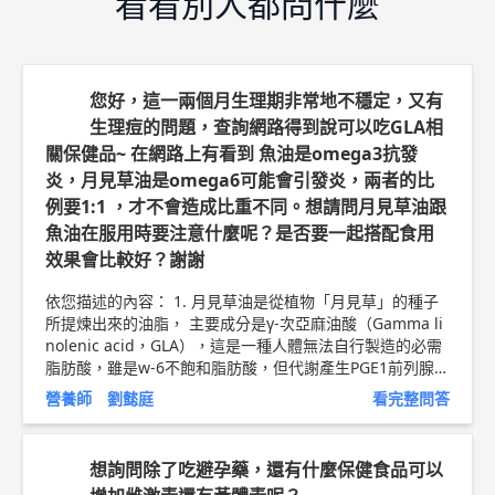
看看別人都問什麼
您好，這一兩個月生理期非常地不穩定，又有
生理痘的問題，查詢網路得到說可以吃GLA相
關保健品~ 在網路上有看到 魚油是omega3抗發
炎，月見草油是omega6可能會引發炎，兩者的比
例要1:1 ，才不會造成比重不同。想請問月見草油跟
魚油在服用時要注意什麼呢？是否要一起搭配食用
效果會比較好？謝謝
依您描述的內容： 1. 月見草油是從植物「月見草」的種子
所提煉出來的油脂， 主要成分是γ-次亞麻油酸（Gamma li
nolenic acid，GLA），這是一種人體無法自行製造的必需
脂肪酸，雖是w-6不飽和脂肪酸，但代謝產生PGE1前列腺素
1是具抗發炎效益，其他種類的W-6脂肪酸才會引起發炎、
營養師 劉懿庭
看完整問答
血管收縮、過敏等問題(例如:大豆油.葵花油)。 2.W-3:W-6
的理想比例:1:2~4，魚油與月見草油在服用上注意攝取比例
即可，並沒有一定要一起服用效果較好的說法。 3.月見草油
想詢問除了吃避孕藥，還有什麼保健食品可以
並不是人人都適合補充 生理期不穩定的問題，是來的時間?