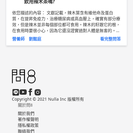
飲用辣木茶嗎?
依您描述的內容： 文獻記載，辣木葉含有維他命及蛋白
質，在提昇免疫力、治療糖尿病或高血壓上，確實有部分療
效，但是辣木並非每個部位都可食用。辣木的籽跟它的根，
在食用時要很小心，因為它還沒證實過對人體是無害的。」
此外，也特別提醒有慢性肝病病史的人，像是病毒性肝炎、
營養師 劉懿庭
看完整問答
脂肪肝或是喝酒引起的肝炎，在服用這類坊間藥品前，一定
要經過醫師診斷評估，以免養生不成，反而惹病上身。 以
上純係觀念交流，一切以醫師實際看診為準。 瑞之盟營養
機構 創辦人/營養師 劉懿庭 營養師簡介 ►
http://bit.ly/2u
XsY9i
食用油衛教文章 ►
http://bit.ly/2Pw0oFE
Copyright © 2021 Nulla Inc 版權所有
關於問8
關於我們
著作權聲明
隱私權政策
聯絡我們