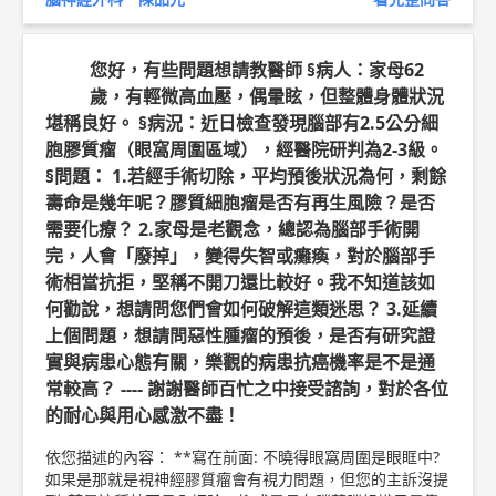
s://goo.gl/thHdOq
問8 Facebook ►
https://goo.gl/UZt4
2U
問8 醫學動畫 ►
https://goo.gl/Fo1lHQ
您好，有些問題想請教醫師 §病人：家母62
歲，有輕微高血壓，偶暈眩，但整體身體狀況
堪稱良好。 §病況：近日檢查發現腦部有2.5公分細
胞膠質瘤（眼窩周圍區域），經醫院研判為2-3級。
§問題： 1.若經手術切除，平均預後狀況為何，剩餘
壽命是幾年呢？膠質細胞瘤是否有再生風險？是否
需要化療？ 2.家母是老觀念，總認為腦部手術開
完，人會「廢掉」，變得失智或癱瘓，對於腦部手
術相當抗拒，堅稱不開刀還比較好。我不知道該如
何勸說，想請問您們會如何破解這類迷思？ 3.延續
上個問題，想請問惡性腫瘤的預後，是否有研究證
實與病患心態有關，樂觀的病患抗癌機率是不是通
常較高？ ---- 謝謝醫師百忙之中接受諮詢，對於各位
的耐心與用心感激不盡！
依您描述的內容： **寫在前面: 不曉得眼窩周圍是眼眶中?
如果是那就是視神經膠質瘤會有視力問題，但您的主訴沒提