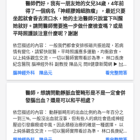
醫師們好，我有一朋友她的女兒34歲，4年前
得了一個病名「神經膠姆細胞瘤」，最近只要
坐起就會昏去流口水，她的主治醫師只說當下叫醒
她就好。請問醫師需要進一步做什麼檢查嗎？或是
平時照護該注意什麼呢？謝謝
依您描述的內容： 一般我們都會安排核磁共振追蹤，若病
情有變化，請緊快就醫。平時照護應多運動，均衡飲食。
以上純係觀念交流，一切以醫師實際看診為準。 林口長庚
紀念醫院 腦神經外科 副教授 陳品元 問8健康新聞網 ►
htt
ps://goo.gl/thHdOq
問8 Facebook ►
https://goo.gl/UZt
腦神經外科 陳品元
看完整問答
42U
問8 醫學動畫 ►
https://goo.gl/Fo1lHQ
醫師，想請問動靜脈血管畸形是不是一定會併
發腦出血？還是可以和平相處？
依您描述的內容： 動靜脈畸形的出血比例約為一年百分之
一到三%, 一般沒出血就沒事，但有些人的病灶會造成神經
壓迫引發癲癇或中風。因此積極治療的確是一種選擇。 以
上純係觀念交流，一切以醫師實際看診為準。 林口長庚紀
念醫院 腦神經外科 副教授 陳品元 問8健康新聞網 ►
http
腦神經外科 陳品元
看完整問答