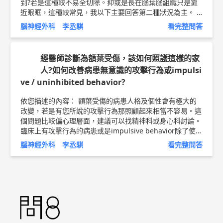
到?若是這種較不易全切除。抑或是長在腦葉腦組織只是靠
近眼眶，這種較常見，我以下主要回答第二種狀況為主。 1.
若經手術切除，平均預後狀況為何，剩餘壽命是幾年呢？膠
腦神經外科 李丞騏
看完整問答
質細胞瘤是否有再生風險？是否需要化療？ -->預後主要與
切得乾不乾淨還有術後到底第幾級來決定，在安全範圍不會
造成新的神經學缺損狀況下，最好可以切>80-85%，能全切
經醫師診斷為額葉受傷，該如何照護這樣的家
除最好。第二級是為較良性的，第三級就偏惡性，至於第四
人?如何改善病患無意識的攻擊行為或impulsi
級就極惡性。要等最終病理切片才能判斷等級。第1,2級可
ve / uninhibited behavior?
到10年以上，第三級5-10年, 第四級1-2年。任何腫瘤都會
再生即便切乾淨，所以需要定期追蹤甚至後續化療電療。基
依您描述的內容： 額葉受傷的病患人格及個性會有極大的
本上第2,3,4皆須考慮電療，化療就要看健保給付以及治療
改變，若是有您所說的攻擊行為那照顧起來相當不容易。這
準則判斷。 2.家母是老觀念，總認為腦部手術開完，人會
個問題比較偏心理層面，建議可以找精神科或身心科討論。
「廢掉」，變得失智或癱瘓，對於腦部手術相當抗拒，堅稱
臨床上有攻擊行為的病患或是impulsive behavior除了使用
不開刀還比較好。我不知道該如何勸說，想請問您們會如何
物理約束的方法，還可搭配鎮定安眠為主的藥物。盡量調整
破解這類迷思？ -->要看腫瘤部位若是沒有侵犯語言區,運動
腦神經外科 李丞騏
看完整問答
到正常生活作息也可安撫情緒。主要照顧者最好是家人或是
區,腦幹,基底核,那失智癱瘓發生機率低，再加上現在有術中
熟識的朋友，以減少病患之防備心，因為照顧這樣的病患相
導航、神經監測。可以避免風險，但還是有一些無法預料風
當費心費力，所以最好是家人互相輪流支援，減輕負擔以外
險就是了。不過如果腫瘤一再復發且須反覆開刀的確對腦部
也可以給病患一個較安心的恢復環境。 以上純係觀念交
是有不良影響。可以說目前技術設備進步，醫師也會盡全力
流，一切以醫師實際看診為準。 林口長庚紀念醫院 神經外
避免上述併發症。 3.延續上個問題，想請問惡性腫瘤的預
科 助理教授 李丞騏 醫師簡介 ►
http://bit.ly/2Ln4b9F
腦
後，是否有研究證實與病患心態有關，樂觀的病患抗癌機率
部動脈瘤衛教文章 ►
http://bit.ly/2KNozQW
是不是通常較高？ -->有可能，但是沒有客觀問卷數據可以
參考，倒是自然殺手免疫細胞在腫瘤癌症病人會偏低，而心