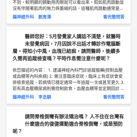
不到，較明顯的顫動用肉眼就可以看出來。假如肌肉跳動並
沒有伴隨著肌肉的無力與萎縮的話，這種肌肉跳動通常是良
性的。良性的肌肉跳動大部分找不到什麼確切的原因，它可
腦神經外科 劉育澤
看完整問答
能在疲勞或壓力比較大時出現，喝茶或咖啡也可能加重這種
症狀。此外，這它大部份是間歇性的，但是有少數人可能是
體質因素而容易常出現。許多人曾經有過眼皮跳動的經驗，
醫師您好：5月發覺家人講話不清楚，就醫時
其實眼皮跳動也就是一種良性的肌束顫動。 當然頻繁的肌
未發覺病因，7月因說不出話才轉診作電腦斷
肉顫動也可能是一些神經肌肉疾病的警訊，包括了脊髓中運
層，得知小中風，血塊已結痂，請問醫師，後續多
動神經元的病變，周邊神經病變及少數的肌肉疾病。這些疾
病會導致運動神經細胞與肌肉間的訊號 傳遞出問題，神經
久需再追蹤檢查嗎？平時作息需注意什麼呢？
不穩定的結果就會放出一些多餘的訊號，進而讓肌肉跳起來
了。可能必須要檢查肌肉無力的範圍，評估肌肉萎縮的程
依您描述的內容： 1. 建議神經內科門診追蹤服藥(控制血壓
度，並且輔以神經傳導及肌電圖的檢查或甚至需影像檢查排
或血糖等內科疾病) 2. 需注意臨床症狀，臨床上有症狀會安
除脊髓或大腦病變以找出病因來。 建議長期固定醫院追
排檢查追蹤，若病情已穩定通常一年追蹤一次或甚至更久 3.
蹤，醫師較能完整地了解症狀的變化而作出較準確的評估診
若有高血壓糖尿病則需控制飲食、血壓血糖等並定期回診 4.
斷。 以上純係觀念交流，一切以醫師實際看診為準。 林口
避免熬夜或食用刺激性食物及來路不明的藥品 5. 戒煙戒酒
腦神經外科 李丞騏
看完整問答
長庚紀念醫院 急重症神經外科 主治醫師 劉育澤 醫師簡介
檳榔 6. 多運動，即使是走路散步快走都可 以上純係觀念交
►
http://bit.ly/2MiiMUn
坐骨神經痛衛教文章 ►
http://bi
流，一切以醫師實際看診為準。 林口長庚紀念醫院 神經外
t.ly/2BcPUrt
科 助理教授 李丞騏 醫師簡介 ►
http://bit.ly/2Ln4b9F
請問脊椎側彎有辦法矯治嗎？ 人不住在台灣有
什麼適合的復健運動適合脊椎側彎，或是預防
呢？