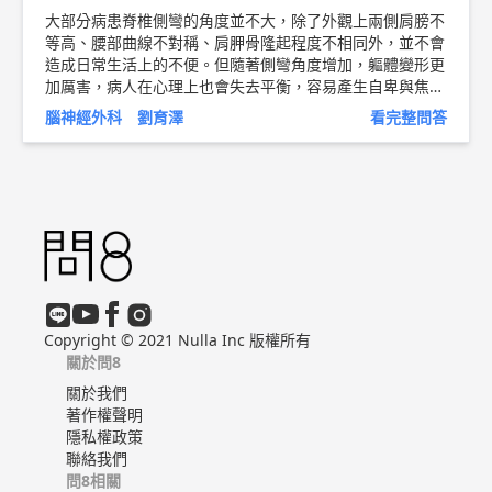
大部分病患脊椎側彎的角度並不大，除了外觀上兩側肩膀不
等高、腰部曲線不對稱、肩胛骨隆起程度不相同外，並不會
造成日常生活上的不便。但隨著側彎角度增加，軀體變形更
加厲害，病人在心理上也會失去平衡，容易產生自卑與焦
慮，同時脊椎相關組織如肌肉、韌帶與椎間盤的互動會失去
腦神經外科 劉育澤
看完整問答
平衡，若未適當調養與治療，就會有容易疲勞與腰酸背痛的
症狀產生。如果產生骨刺壓迫到神經，會造成腰腿痛麻症
狀，嚴重者甚至無法行走。 至於治療方面，需要考慮的因
素很多，包括發生的原因、病患年齡、嚴重程度、最近側彎
角度有無惡化等。如果側彎角度不大，只是常常覺得腰酸背
痛，那麼和所有背痛病患一樣，必須養成規律的生活作息與
適度的運動，平時注意工作姿勢，戒除不當的生活習慣如抽
煙等，才能避免症狀復發。當症狀較厲害時，應積極尋求醫
療協助，除了消炎藥物與肌肉鬆弛劑外，物理治療也有不錯
的效果。對脊椎側彎有幫忙的運動包括肌肉柔軟度訓練與拉
Copyright © 2021 Nulla Inc 版權所有
筋體操、脊椎反轉運動、腹背部肌肉力量強化訓練等。 針
關於問8
對脊椎變形部分，當彎曲角度在二十度以下，且近年來無明
關於我們
顯惡化時，僅需觀察及定期追蹤即可。成長中的小孩側彎在
著作權聲明
二十度到四十度之間，或最近追蹤有明顯惡化時，則需考慮
隱私權政策
使用背架治療，防止其惡化。背架的種類繁多，各有其治療
聯絡我們
上的優缺點與適應症，方式主要是透過骨盆與肋骨施力，間
問8相關
接達到矯正脊椎的目的。過去的背架，因為製作品質較為粗