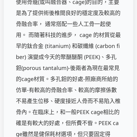
使用骨籠(或叫融合器、cage)的目的，主要
是為了提供術後椎間良好的穩定度及較高的
骨融合率， 通常搭配一些人工骨一起使
用。 而隨著科技的進步， cage 的材質從最
早的鈦合金 (titanium) 和碳纖維 (carbon fi
ber) 演變成今天的聚醚醚酮 (PEEK)、多孔
鉭(porous tantalum)-後兩者為現在最常見
的cage材質。多孔鉭的好處-照廠商所給的
仿單-有較高的骨融合率、較高的摩擦係數
不易產生位移、硬度接近人骨而不易陷入椎
骨內。在臨床上，和一般PEEK cage相比的
確是有較大的好處，但所費不眥。PEEK ca
ge雖然是健保耗材選項，但只要固定得