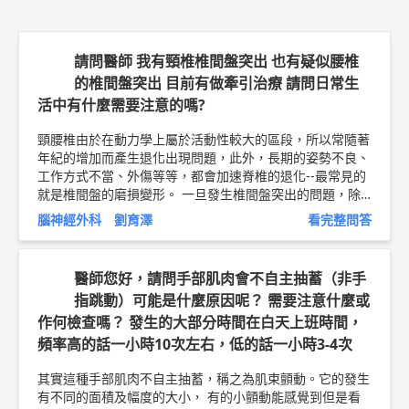
請問醫師 我有頸椎椎間盤突出 也有疑似腰椎
的椎間盤突出 目前有做牽引治療 請問日常生
活中有什麼需要注意的嗎?
頸腰椎由於在動力學上屬於活動性較大的區段，所以常隨著
年紀的增加而產生退化出現問題，此外，長期的姿勢不良、
工作方式不當、外傷等等，都會加速脊椎的退化--最常見的
就是椎間盤的磨損變形。 一旦發生椎間盤突出的問題，除
了牽引，其實日常生活最主要的就是注意姿勢、習慣的改
腦神經外科 劉育澤
看完整問答
變。避免久坐、彎腰負重，適時的訓練核心肌群，強化軀幹
筋膜，對於緩和椎間盤突出所導致的症狀，都會有所幫助。
另外，盡量避免菸酒、熬夜，也有助於症狀的減輕。 當
醫師您好，請問手部肌肉會不自主抽蓄（非手
然，若經期復健仍無法改善，甚至症狀加劇，還是建議儘早
指跳動）可能是什麼原因呢？ 需要注意什麼或
就醫檢查喔！ 劉育澤醫師
作何檢查嗎？ 發生的大部分時間在白天上班時間，
頻率高的話一小時10次左右，低的話一小時3-4次
其實這種手部肌肉不自主抽蓄，稱之為肌束顫動。它的發生
有不同的面積及幅度的大小， 有的小顫動能感覺到但是看