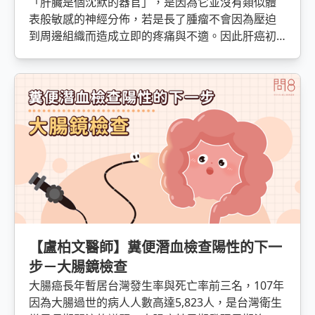
「肝臟是個沈默的器官」，是因為它並沒有類似體
表般敏感的神經分佈，若是長了腫瘤不會因為壓迫
到周邊組織而造成立即的疼痛與不適。因此肝癌初
期大多以一些不特定的表徵作為呈現(上腹部悶悶脹
脹的，全身無力，或者是輕微的黃疸上升或食慾不
振)。
【盧柏文醫師】糞便潛血檢查陽性的下一
步－大腸鏡檢查
大腸癌長年暫居台灣發生率與死亡率前三名，107年
因為大腸過世的病人人數高達5,823人，是台灣衛生