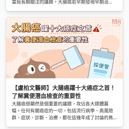
當局長期關注的議題。大腸癌若早期發現早期治
療，存活率高達90%以上，然而過去卻因為沒辦法
及早發現而造成死亡人數逐漸攀升。自民國93年
起，推動5大便潛血篩檢，更自民國99年開始納入健
保給付，並且於民國102年開始年6月起將篩檢年齡
調為50-74歲。據國外統計約可降低18%-33%的大腸
癌死亡率。潛血反應在配合後續的大腸鏡檢查，讓
在醫療衛生資源有限的狀況下，成功讓台灣的大腸
癌死亡率大幅降低，然而卻有很多人不清楚大腸鏡
的檢查過程而推遲檢查，今天我們就來一探大腸鏡
的完整檢查過程以及應該要注意的事項吧！
【盧柏文醫師】大腸癌躍十大癌症之首！
了解糞便潛血檢查的重要性
大腸癌很顯然是個重要的議題，攻佔各大媒體篇
幅。任何有關癌症的一切，包括流行病學、高風險
群、症狀、診斷、治療，都在這幾年成了討論的焦
點。關於大腸癌，最有效的防治，例如避免吃油炸