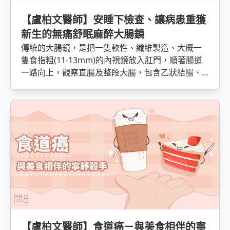
間接軌的重要角色，因此定期舉辦國內外研討會、
實證醫學討論會，每年的Taiwan Digestive week、
【盧柏文醫師】安睡下檢查、讓病患重獲
Asian Pacific Association for the Study of the
新生的無痛舒眠麻醉大腸鏡
Liver，總能號召國內外醫學專家來到台灣一同分
傳統的大腸鏡，是把一隻軟性、纖維製造、大概一
享、討論最新研究以及臨床處置。
隻食指粗(11-13mm)的內視鏡放入肛門，順著腸道
一路向上，觀察直腸及整段大腸，包含乙狀結腸、
升結腸、橫結腸、降結腸、迴盲瓣的變化，整個過
程雖然大約半小時到一小時，但對許多人，尤其之
前有接受過腹部手術（包括剖腹產）的人來說並不
好忍受。另外，術前要進行清腸，不只飲食須盡量
遵守「低渣飲食」、「低FODMAP飲食」的原則
外，在術前一天開始使用瀉劑，才能避免不良清腸
狀態影響判讀結果。那醫師會用什麼工具來衡量清
腸狀態的好壞呢？
【盧柏文醫師】食道癌－與美食相伴的寧