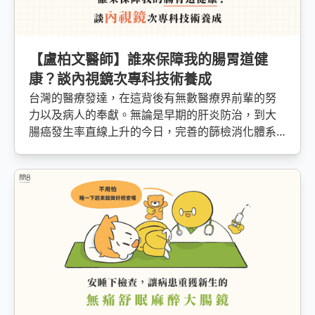
【盧柏文醫師】誰來保障我的腸胃道健
康？談內視鏡次專科技術養成
台灣的醫療發達，在這背後有無數醫療界前輩的努
力以及病人的奉獻。無論是早期的肝炎防治，到大
腸癌發生率直線上升的今日，完善的篩檢消化體系
篩檢與進步的內視鏡技術，也讓台灣在消化醫學領
域在國際上佔有一席之地。在台灣，消化醫學領域
中，不管是研究計畫的推行、人員的訓練管理、國
際討論會等的組織主要就是消化系醫學會（GEST,
The Gastroenterological Society of Taiwan）。
從肝臟疾病、大腸直腸、胃部等相關問題都是學會
著重的領域。消化醫學會也參與許多國內重量級的
研究計畫，如台灣國病的ＢＣ肝根除計畫、胃癌及
潰瘍疾病的幽門螺旋桿菌根除計畫、大腸癌的早期
癌篩與檢查等等。消化醫學會也肩負著台灣與國際