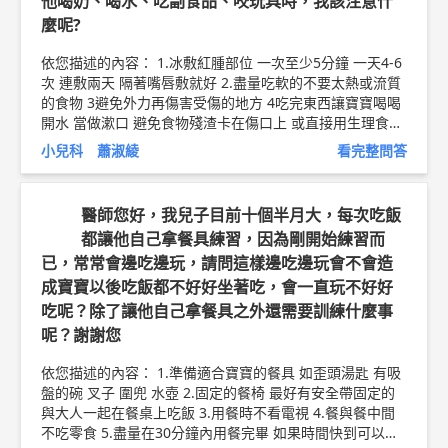
他喝奶、喝水、吃副食品、咬玩具時，我該注意什
麼呢?
依您描述的內容： 1.冰敷紅腫部位 一次至少5分鐘 一天4-6
次 連敷兩天 隔著嘴唇敷就好 2.盡量吃軟的不要太熱或流質
的食物 3避免外力再傷害受傷的地方 4吃完東西讓寶寶喝喝
開水 當做漱口 避免食物殘渣卡在傷口上 或直接用生理食鹽
水沖洗傷口 5注意傷口紅腫程度是否加劇 甚至有分泌物出現
小兒科 蕭淑綾
看完整問答
（表示傷口可能有細菌感染）有的話請立刻就醫 一般若無
產生趕染現象 紅腫約3天會逐漸改善 傷口約一週能慢慢愈合
以上純係觀念交流，一切以醫師實際看診為準。 台中幼恩
醫師您好，我兒子目前十個半月大，每次吃飯
小兒科診所 兒科 主治醫師 蕭淑綾 醫師簡介►
http://bit.ly/
都讓他自己拿餐具練習，因為剛開始練習而
2uZBXqA
幼兒鈣粉衛教文章 ►
http://bit.ly/2PoptRM
已，常常會邊吃邊玩，請問這樣邊吃邊玩會不會造
成寶寶以後吃飯都不好好坐著吃，會一直玩不好好
吃呢？除了讓他自己拿餐具之外還需要訓練什麼事
呢？謝謝您
依您描述的內容： 1.準備適合寶寶的餐具 如歪頭湯匙 有吸
盤的碗 叉子 圍兜 水壺 2.固定的餐椅 最好有安全帶固定的
與大人一起在餐桌上吃飯 3.用餐時不看電視 4.餐與餐中間
不吃零食 5.盡量在30分鐘內用餐完畢 如果時間快到可以考