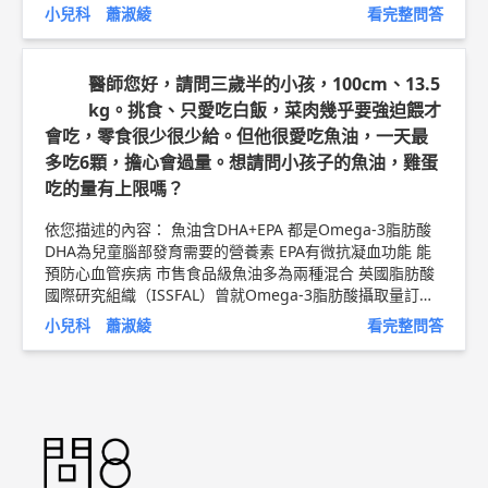
慮大人把剩下的餵完 沒吃完就收掉 6.大人要耐心引導 比如
小兒科 蕭淑綾
看完整問答
把湯匙叉子比喻成飛機或火車 把食物送進山洞裡等等... 7.
如果餐具一直拿不好 可以先用手抓著吃 等滿一歲再嘗試用
餐具用餐 以上純係觀念交流，一切以醫師實際看診為準。
醫師您好，請問三歲半的小孩，100cm、13.5
台中幼恩小兒科診所 兒科 主治醫師 蕭淑綾 醫師簡介►
htt
kg。挑食、只愛吃白飯，菜肉幾乎要強迫餵才
p://bit.ly/2uZBXqA
會吃，零食很少很少給。但他很愛吃魚油，一天最
多吃6顆，擔心會過量。想請問小孩子的魚油，雞蛋
吃的量有上限嗎？
依您描述的內容： 魚油含DHA+EPA 都是Omega-3脂肪酸
DHA為兒童腦部發育需要的營養素 EPA有微抗凝血功能 能
預防心血管疾病 市售食品級魚油多為兩種混合 英國脂肪酸
國際研究組織（ISSFAL）曾就Omega-3脂肪酸攝取量訂出
指引 1至18個月大的嬰兒，每天應只吸收每磅(1磅=0.454k
小兒科 蕭淑綾
看完整問答
g)體重約32毫克Omega-3脂肪酸 1歲半至15歲則每天每磅
體重吸收15毫克Omega-3脂肪酸 推算兒童每日可吸收100
至300毫克Omega-3脂肪酸，而每周攝取量逾3,000毫克便
達危險水平,會增加異常出血的風險。 所以要看魚油的濃度
如果一顆是1000mg, 濃度的30%， 則1000*30%=300mg,
吃一顆就吃進300mg的OMEGA-3脂肪酸 至於雞蛋 是很好
的動物蛋白 膽鹼 膽固醇的來源 兒童尚在發育 所以不用限制