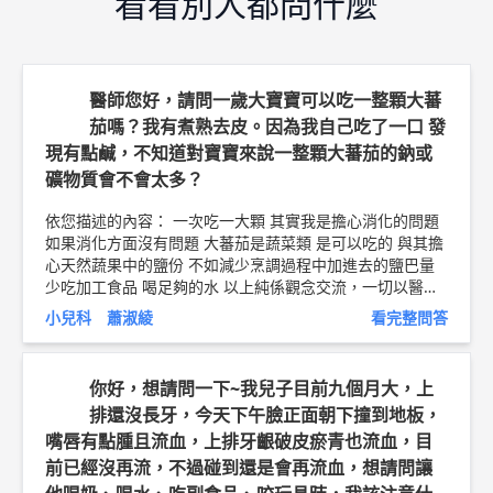
看看別人都問什麼
醫師您好，請問一歲大寶寶可以吃一整顆大蕃
茄嗎？我有煮熟去皮。因為我自己吃了一口 發
現有點鹹，不知道對寶寶來說一整顆大蕃茄的鈉或
礦物質會不會太多？
依您描述的內容： 一次吃一大顆 其實我是擔心消化的問題
如果消化方面沒有問題 大蕃茄是蔬菜類 是可以吃的 與其擔
心天然蔬果中的鹽份 不如減少烹調過程中加進去的鹽巴量
少吃加工食品 喝足夠的水 以上純係觀念交流，一切以醫師
實際看診為準。 台中幼恩小兒科診所 兒科 主治醫師 蕭淑綾
小兒科 蕭淑綾
看完整問答
醫師簡介►
http://bit.ly/2uZBXqA
你好，想請問一下~我兒子目前九個月大，上
排還沒長牙，今天下午臉正面朝下撞到地板，
嘴唇有點腫且流血，上排牙齦破皮瘀青也流血，目
前已經沒再流，不過碰到還是會再流血，想請問讓