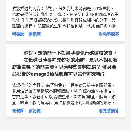
看是否需要在運動中再補充能量，如果沒有的話，只要在運
依您描述的內容： 鮮奶、保久乳的來源都是100％生乳，
動後的正餐均衡飲食，依照他現在的食量，應該都能夠補足
也就是從健康的乳牛身上擠出、經冷卻且未經其他處理的生
所需營養素。 另外，游泳選手的身高會是一個優勢，請留
乳汁 生乳同樣都經過均質（將乳脂打碎成細小的分子）與
意睡眠時間要充分、睡眠品質以及睡前的拉筋伸展放鬆。此
殺菌的過程， 殺菌後的生乳冷卻後包裝，就成為鮮奶，攝
外，含糖飲料盡量不要攝取，特別是晚上時段。 從您的留
氏4度冷藏可保存約10天； 其中以保久乳的殺菌溫度最高。
言看得出您平時很關注小孩的營養，大致上看起來都還好
營養師 劉懿庭
看完整問答
若使用無菌裝填的方式，則成為保久乳。 從營養價值來看
的，應該不需要太擔心的唷^^。 以上純係觀念交流，一切
， 保久乳可能會稍微輸給鮮奶得原因是: 高溫過程中會減損
以醫師實際看診為準。 國家運動訓練中心 營養師 曾怡鈞 營
一些怕高溫的維生素，其他成分則不受影響。 加熱時間愈
養師簡介 ►
http://bit.ly/2DOtYEq
乳清蛋白衛教文章 ►
ht
你好，想請問一下如果我要執行碳循環飲食，
長、溫度愈高，維生素就愈容易被破壞，因此保久乳的維生
tp://bit.ly/2OrsL7P
在低碳日時要補充較多的脂肪，是以不飽和脂
素也會比鮮奶少，但是鈣質、蛋白質都跟鮮奶差不多。 由
肪為主嗎？請問主要可以有哪些食物提供？ 健身產
於鮮奶售價比較貴，所以有不肖業者會把還原乳冒充鮮奶出
售，消費者購買時應認明包裝上的「鮮乳標章」比較有保
品裡賣的omega3魚油膠囊可以當作補充嗎？
障。 以上純係觀念交流，一切以醫師實際看診為準。 瑞之
盟營養機構 創辦人/營養師 劉懿庭 問8健康新聞網 ►
http
依您描述的內容： 為了避免心血管疾病及維持身體健康，
s://goo.gl/thHdOq
問8 Facebook ►
https://goo.gl/UZt4
食用油建議盡量攝取不飽和脂肪，例如:植物油、橄欖油、
2U
問8 醫學動畫 ►
https://goo.gl/Fo1lHQ
苦茶油等，飲食中可以攝取堅果、深海魚(鮭魚、鯖魚、鮪
魚、鱈魚、秋刀魚等)，魚油膠囊是不飽和脂肪酸的來源，
但魚油作為營養補充，天天食用，較能發揮保健效果，並非
營養師 孫語霙
看完整問答
當作補油來源，低碳日時要補充較多的脂肪，建議從食物中
攝取，就可以了(堅果、魚類、炒菜用油...)。 以上純係觀念
交流，一切以醫師實際看診為準。 信東生技股份有限公司