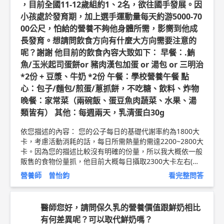
，目前全國11-12歲組約1、2名，欲往國手發展。因
小孩處於發育期，加上選手運動量每天約游5000-70
00公尺，怕給的營養不夠他身體所需，影嚮到他成
長發育。想請問飲食方向有什麼大方向需要注意的
呢？謝謝 他目前的飲食內容大致如下： 早餐：.鮪
魚/玉米起司蛋餅or 豬肉漢包加蛋 or 湯包 or 三明治
*2份 + 豆漿、牛奶 *2份 午餐：學校營養午餐 點
心：包子/麵包/煎蛋/蔥抓餅，不吃糖、飲料、炸物
晚餐：家常菜（兩碗飯、蛋豆魚肉蔬菜、水果、湯
類皆有） 其他：每週兩天，乳清蛋白30g
依您描述的內容： 您的公子每日的基礎代謝率約為1800大
卡，考慮活動消耗的話，每日所需熱量約需達2200~2800大
卡。因為您的描述比較沒有明確的份量，所以我大概依一般
販售的食物份量抓，他目前大概每日攝取2300大卡左右(如
果午餐也是吃到2碗飯會到2540大卡)，基本上熱量攝取應該
營養師 曾怡鈞
看完整問答
是都還充分。 比較需要注意的地方可能是看選手自己是否
喜歡攝取蔬菜與水果，如果只是還好，早餐幾乎沒攝取到的
情況下，午餐跟晚餐就要特別注意是否攝取到足量，依照他
醫師您好，請問保久乳的營養價值跟鮮奶相比
的能量消耗，會建議蔬菜跟水果，加起來至少9份，蔬菜熟
有何差異呢？可以取代鮮奶嗎？
的約2.5碗、水果4碗。可再注意訓練時候是否有無力情形，