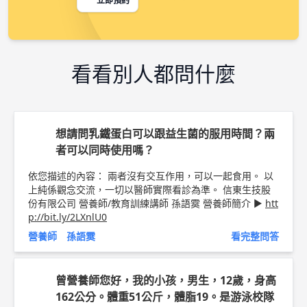
立即預約
看看別人都問什麼
想請問乳鐵蛋白可以跟益生菌的服用時間？兩
者可以同時使用嗎？
依您描述的內容： 兩者沒有交互作用，可以一起食用。 以
上純係觀念交流，一切以醫師實際看診為準。 信東生技股
份有限公司 營養師/教育訓練講師 孫語霙 營養師簡介 ►
htt
p://bit.ly/2LXnlU0
營養師 孫語霙
看完整問答
曾營養師您好，我的小孩，男生，12歲，身高
162公分。體重51公斤，體脂19。是游泳校隊