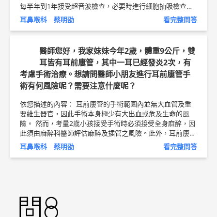
每半年到1年接受超音波檢查，必要時進行細胞抽吸檢查。
甲狀腺結節若有下列症狀則會建議手術治療: 1. 結節快速長
耳鼻喉科 蔡明劭
看完整問答
大，或大於4公分 2. 有吞嚥困難，頸部壓迫，呼吸困難，影
響美觀等症狀 3. 經超音波檢查發現結節形狀不規則、邊界
模糊不清、內有小鈣化點、結構不均質，懷疑有惡性可能時
醫師您好，我家妹妹今年2歲，體重9公斤，雙
4. 經細針穿刺檢查疑似癌症 5. 結節造成甲狀腺功能亢進時
耳皆有耳前廔管，其中一耳已經發炎2次，有
亦可考慮手術 甲狀腺手術若由有經驗的醫師執刀，且視需
考慮手術治療。想請問醫師小朋友進行耳前廔管手
要搭配喉返神經監測儀，手術後通常不會有後遺症。然而，
仍有少數案例發生傷口血腫，感染，手術疤痕影響頸部外
術有何風險呢？需要注意什麼呢？
觀，甚至單側或雙側聲帶麻痹等後遺症。因此，在手術前須
與醫師討論，徹底了解手術必要性與風險。 以上純係觀念
依您描述的內容： 耳前廔管的手術範圍內並無大血管及重
交流，一切以醫師實際看診為準。 嘉義長庚紀念醫院 耳鼻
要維生器官，因此手術本身極少有大出血或危及生命的風
喉科 主治醫師 蔡明劭 問8健康新聞網 ►
https://goo.gl/th
險。 然而，考量2歲小孩接受手術時必須接受全身麻醉，因
HdOq
問8 Facebook ►
https://goo.gl/UZt42U
問8 醫學
此須由麻醉科醫師評估麻醉及插管之風險。此外，耳前廔管
動畫 ►
https://goo.gl/Fo1lHQ
手術後亦有傷口感染，皮膚斑痕，廔管復發之風險。手術
耳鼻喉科 蔡明劭
看完整問答
後，須保持傷口清潔，按時回診追蹤，必要時須使用抗生素
預防感染。 以上純係觀念交流，一切以醫師實際看診為
準。 嘉義長庚紀念醫院 耳鼻喉科 主治醫師 蔡明劭 問8健康
新聞網 ►
https://goo.gl/thHdOq
問8 Facebook ►
http
s://goo.gl/UZt42U
問8 醫學動畫 ►
https://goo.gl/Fo1l
HQ