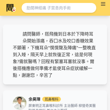
請問醫師，搭飛機到日本於下降時耳
朵開始漲痛，吞囗水及咬口香糖效果
不顕著，下機耳朵"愰愰聲及陣痛"一整晚直
到入睡，隔天早上就恢復正常，這是何現
象?需就醫嗎？回程有緊塞耳塞就沒事。爾
後搭機應做何準備才能使耳朵症狀緩解一
點，謝謝您，辛苦了
余昊璋
耳鼻喉科
屏東明正耳鼻喉科診所 主治醫師 柳營奇美醫