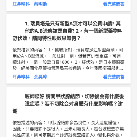
經，因此手術有造成顏面神經麻痺的風險，除此之外，亦有
耳鼻喉科 蔡明劭
看完整問答
可能發生傷口感染，出血，血腫，等併發症，不可不慎。
因此，建議尋找經驗充足，技術成熟，口碑好的醫師執刀，
才能降低併發症的風險。 此外，建議在手術中使用顏面神
1, 瑞貝塔是只有新型A流才可以公費申請? 其
經探測器 (通常需自費約兩萬元以內)，能有效降低顏面神經
他的A,B流應該是自費? 2，有一個新型藥物叫
麻痺的風險。 以上純係觀念交流，一切以醫師實際看診為
舒伏效，請問特性跟效果如何？
準。 嘉義長庚紀念醫院 耳鼻喉科 主治醫師 蔡明劭 問8健康
新聞網 ► 郭先生
依您描述的內容： 1、據我所知，瑞貝塔是注射型藥劑，可
用於A、B型流感，一般注射一劑，但若有併發重症，可連
續注射，一劑一般需自費1800。 2、紓伏效，是日本藥廠硏
發，經美國食品藥物管理局審核通過，今年我國衞福部也通
過許可，此藥特色是只需口服一次，但單價頗高，目前大部
耳鼻喉科 余昊璋
看完整問答
分醫院尚未進提供選擇。 以上純係觀念交流，一切以醫師
實際看診為準。 屏東明正耳鼻喉科診所 主治醫師 柳營奇美
醫院耳鼻喉科 兼任主治醫師 余昊璋 醫師簡介 ►
http://bit.l
医師您好 請問甲狀腺結節，切除後会有什麼後
y/2vnDJBN
流感疫苗衛教文章 ►
http://bit.ly/2kT8kWI
遗症嗎？若不切除会对身體有什麼影响嗎？谢
谢
依您描述的內容： 甲狀腺結節多為良性，長大速度緩慢，
因此，只要結節不是很大，且未明顯長大，超音波檢查亦無
惡性病徵，則可定期於門診追蹤檢查結節大小變化與外觀，