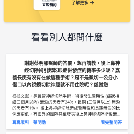
線上諮詢醫師
了解更多
立即預約
看看別人都問什麼
謝謝蔡明邵醫師的答覆，想再請教，後上鼻神
經切除術引起乾眼症併發症的機率多少呢？嘉
義長庚有沒有在做這種手術？是不是微切ㄧ公分小
傷口以內視鏡切除神經就不用住院呢？感謝您
根據文獻，鼻翼管神經切除手術，術後發生暫時性 (症狀持
續三個月以內) 無淚的患者有24%，長期 (三個月以上) 無淚
的患者有1%。 後上鼻神經切除造成暫時性和長期無淚的比
例應更低，有國外的團隊甚至發表後上鼻神經切除術後無淚
併發症的比例為0%。 然而，併發症機率的高低還是會根據
耳鼻喉科 蔡明劭
看完整問答
醫師的經驗與技術而有所不同。此外須注意的是，接受此項
手術前都應該接受眼科醫師評估，若是原本就有乾眼症狀，