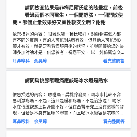
則術後造成永久性乾眼的機率會比一般人高，宜避免接受此
請問檢查結果是非梅尼爾氏症的眩暈症，前後
類手術。 目前神經截斷術多採用內視鏡微創手術，因傷口
看過兩個不同醫生，一個開舒腦，一個開敏使
小，出血少，因此可以不需住院。但仍需由主治醫師評估患
朗。哪個止暈效果好又藥性較安全呢？謝謝
者狀況後再作決定。嘉義長庚目前並未有醫師在做這項手
術，林口長庚鼻科張伯宏主任則專精於此類內視鏡微創手
依您描述的內容： 很難說哪一種比較好，對藥物每個人都
術。 以上純係觀念交流，一切以醫師實際看診為準。 嘉義
有不同的反應，有的人可能對A藥有效，但其他人可能對B
長庚紀念醫院 耳鼻喉科 主治醫師 蔡明劭 醫師簡介 ►
htt
藥才有效，還是要看看您服用後的狀況，並與開藥給您的醫
p://bit.ly/2v1aK6K
師多加討論才是，供您參考，祝您平安。 以上純係觀念交
流，一切以醫師實際看診為準。 屏東明正耳鼻喉科診所 主
耳鼻喉科 余昊璋
看完整問答
治醫師 柳營奇美醫院耳鼻喉科 兼任主治醫師 余昊璋 醫師簡
介 ►
http://bit.ly/2vnDJBN
請問扁桃腺喉嚨痛應該喝冰水還是熱水
依您描述的內容： 喉嚨痛、扁桃腺發炎，喝冰水比較不容
易刺激疼痛。不過，這只是緩和疼痛，不是治療喔！ 喝冰
水在傳統觀念上對身體不好，但在西醫研究上沒有這樣的發
現，但若是本身有氣喘的體質，而且喝冰水後容易咳嗽的
人，就不太適合在感冒有咳嗽時吃冰涼。 以上純係觀念交
耳鼻喉科 余昊璋
看完整問答
流，一切以醫師實際看診為準。 屏東明正耳鼻喉科診所 主
治醫師 柳營奇美醫院耳鼻喉科 兼任主治醫師 余昊璋 扁桃腺