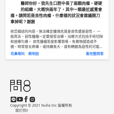
衛教文章 ►
http://bit.ly/2GEfVkh
醫師簡介 ►
http://bit.ly/
醫師你好，我先生口腔中長了兩顆肉瘤，硬硬
2vnDJBN
的組織，大概快兩年了，其中一顆最近感覺會
痛。請問若是良性肉瘤，什麼樣的狀況會建議開刀
拿掉呢？謝謝
依您描述的內容，無法確定腫塊究竟是良性還是惡性。 一
般而言，惡性腫瘤一定要接受治療，治療方式包括手術切除
和放療化療。 良性腫瘤若是影響吞嚥，有異物感造成不
適，時常發炎疼痛，或持續長大，或有轉變為惡性的可能，
都會建議切除。 然而，依照您的描述，實在無法斷定腫瘤
耳鼻喉科 蔡明劭
看完整問答
良惡性 請您務必盡快找耳鼻喉科或口腔外科醫師診治 ! 以上
純係觀念交流，一切以醫師實際看診為準。 嘉義長庚紀念
醫院 耳鼻喉科 主治醫師 蔡明劭 醫師簡介 ►
http://bit.ly/2v
1aK6K
口腔癌治療衛教文章 ►
http://bit.ly/2EcPmQA
Copyright © 2021 Nulla Inc 版權所有
關於問8