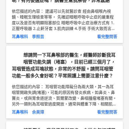
呢？有何後遺症嗎？ 請醫生幫我解答，非常感謝
院耳鼻喉科 兼任主治醫師 余昊璋 問8健康新聞網 ►
http
s://goo.gl/thHdOq
問8 Facebook ►
https://goo.gl/UZt4
依您描述的內容： 建議可以先就醫診查 經由鼻咽喉內視
2U
問8 醫學動畫 ►
https://goo.gl/Fo1lHQ
鏡、睡眠生理檢查等等， 先確認睡眠呼吸中止症的嚴重程
度以及是否有明顯阻塞部位 睡眠呼吸中止症治療方式有 1.
正壓呼吸器 2.止鼾牙套 3.肌肉訓練 4.手術 手術大致而言有
鼻部手術：可矯正如鼻中膈彎曲、下鼻甲肥大、鼻閥狹窄
耳鼻喉科 季照芸
看完整問答
等，依阻塞部位有不同術式處理 喉部軟組織手術：如扁桃
腺過大、舌根過厚、懸壅垂過長、軟顎後空間過窄等依，阻
塞部位有不同術式處理。 近來發展微創手術，在某些客觀
想請問一下耳鼻喉部的醫生，經醫師診斷我耳
構造條件符合的情形下，選用微創手術，手術時間短且住院
咽管功能失調（堵塞），目前已經三個月了，
天數少，有時甚至可不需住院。 骨骼手術：可同時改善空
耳咽管造成耳鳴狀態，非常的不舒服。請問耳咽管
間以及美化面部外觀。 選擇哪種治療方式，和疾病本身診
斷、空間狹窄位置、患者本身意願均有密切相關 各種治療
功能一般多久會好呢？平常照護上需要注意什麼？
方式都各有優缺點 您的提問 1.用手術治療睡眠呼吸中止症
有哪些禁忌症嗎？我有動過兩次鼻子手術不知道是否還能做
依您描述的內容： 耳咽管功能障礙分為兩大類，其一為耳
手術 要看施行哪種鼻部手術，只要不影響功能構造(如拿除
咽管開啟失調(堵塞)，可能的原因有發炎疾病，如鼻炎、鼻
過多鼻中膈或是鼻甲組織等等)，還是有可能可以施行手
竇炎，戓與胃食道逆流、賀爾蒙改變、鼻咽腫瘤堵塞有關。
術。 2. 手術完的術後照護需要注意什麼？一般需要休息幾
另外一類則為耳咽管過度開放，通常與體重下降、相關肌肉
天? 若是鼻部或是喉部的手術，大多全身麻醉需要住院，細
萎縮有關。 人的疾病只要牽涉到功能失調，大部分恢復的
耳鼻喉科 余昊璋
看完整問答
節須看施行何種手術。 3. 術後復發機率大約多少呢？有何
時間都較為費時，很難回答説要多久才能痊癒，只是需儘可
後遺症嗎？ 這個問題須看選擇何種手術治療才能精準回
能找出疾病背後的相關因子，盡量治療，以您的疾病來說，
答。 建議若您症狀依然持續，可以就診耳鼻喉科進行詳細
如果有感染的情況就要先控制感染。如果有鼻子相關疾病，