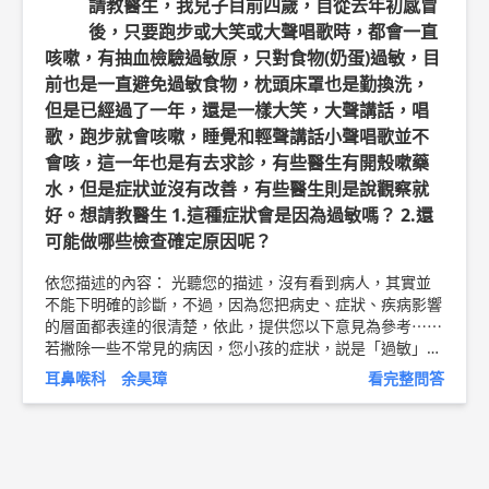
請教醫生，我兒子目前四歲，自從去年初感冒
診查為佳。 不同嚴重程度的睡眠呼吸中止症以及不同阻塞
可用類固醇鼻噴劑。注意避免胃食道逆流並治療潛在的胃酸
後，只要跑步或大笑或大聲唱歌時，都會一直
部位 選擇治療方式會有不少的差異 建議可以與醫師進行討
刺激。如果失眠，就治療失眠，如果體重下降，就多吃多
論為宜。 祝 平安健康 以上純係觀念交流，一切以醫師實際
咳嗽，有抽血檢驗過敏原，只對食物(奶蛋)過敏，目
喝。此外還有嚼口香、練習吹氣球等方面來增進耳咽管的開
看診為準。 衛生福利部臺中醫院 耳鼻喉科 主任 季照芸 敬
闔。以上所提及，都是耳咽管功能失調常見的處置，另外，
前也是一直避免過敏食物，枕頭床罩也是勤換洗，
復 醫師簡介 ►
http://bit.ly/2zz3kek
打鼾與睡眠呼吸中止
藥物治療無效的話，也可與醫師討論手術治療，針對耳咽管
但是已經過了一年，還是一樣大笑，大聲講話，唱
症衛教文章
http://bit.ly/2zyv7eZ
功能做進一步的矯正。 祝您平安健康！ 以上純係觀念交
歌，跑步就會咳嗽，睡覺和輕聲講話小聲唱歌並不
流，一切以醫師實際看診為準。 屏東明正耳鼻喉科診所 主
會咳，這一年也是有去求診，有些醫生有開殼嗽藥
治醫師 柳營奇美醫院耳鼻喉科 兼任主治醫師 余昊璋 醫師簡
水，但是症狀並沒有改善，有些醫生則是說觀察就
介 ►
http://bit.ly/2vnDJBN
好。想請教醫生 1.這種症狀會是因為過敏嗎？ 2.還
可能做哪些檢查確定原因呢？
依您描述的內容： 光聽您的描述，沒有看到病人，其實並
不能下明確的診斷，不過，因為您把病史、症狀、疾病影響
的層面都表達的很清楚，依此，提供您以下意見為參考⋯⋯
若撇除一些不常見的病因，您小孩的症狀，説是「過敏」也
通，俗稱「呼吸道過敏」，正確來說，應該是「運動誘發型
耳鼻喉科 余昊璋
看完整問答
氣喘」，平常無症狀，運動後或偶接觸到乾冷空氣、冰涼食
物後才有咳嗽，病因通常是感冒後或生活環境持續有過敏原
氣管持續有發炎反應，造成敏感，治療上可考慮使用吸入型
類固醇或白三烯素拮抗劑(欣流)這類藥物，建議到醫院的兒
童胸腔科進一步診斷治療。 以上純係觀念交流，一切以醫