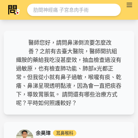
醫師您好，請問鼻涕倒流要怎麼改
善？之前有去臺大醫院，醫師開抗組
織胺的藥給我吃沒甚麼效，抽血檢查過沒有
過敏原，也有檢查肺功能、肺部x光都正
常。但我從小就有鼻子過敏，喉嚨有痰、乾
癢、鼻涕呈現透明黏液，因為會一直把痰吞
下，導致胃脹氣。 請問還有哪些治療方式
呢？平時如何照護較好？
余昊璋
耳鼻喉科