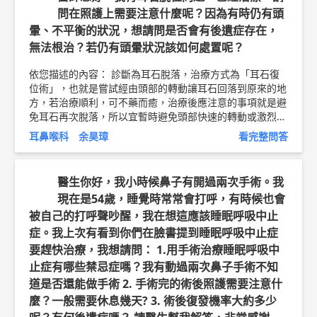
問在照護上需要注意什麼呢？因為有時仍有頭
暈、不平衡的狀況，想請問是否會有後遺症存在，
無法根治？若仍有頭暈狀況該如何處置呢？
依您描述的內容： 診斷為耳石脫落，治療方式為「耳石復
位術」，也就是嘗試經由頭部的轉動讓耳石回落到原來的地
方，若治療順利，可不藥而癒，治療後應注意的事項就是避
免耳石再次脫落，所以宜暫時避免頭部快速的轉動或激烈的
運動，躺下及起床的動作也要放緩。 一般耳石脫落，好了
耳鼻喉科 余昊璋
看完整問答
就好了，沒什麼特別的後遺症，當然，事情有一就有二，既
然曾經發生脫落，當然也可能再次發生，無法預測。 您提
及治療後仍不時出現暈眩、不平衡，一般而言，會懷疑較大
醫生你好，我小時候鼻子有開過兩次手術。我
的耳石經治療後已經復位，可能有些小碎石仍在滾動，造成
現在是54歲，睡覺時常常會打呼，有時候也會
不適，由於這種情況吃藥可能幫助不大，只有「時間」可以
被自己的打呼聲吵醒，我在想這應該睡眠呼吸中止
治療一切，靜待脫落的石頭落腳，另外，您也可以嘗試居家
復健的方法，躺向健側的姿勢睡覺，方法如下： 平躺躺下
症。我上次有看到你們在臉書提到睡眠呼吸中止症
之後，試著轉頭向兩側，通常轉向某一邊會暈，轉向另一邊
要趕快治療，我想請問： 1.用手術治療睡眠呼吸中
則還好，那復建的方法就是轉向舒服的那邊整夜側躺睡，譬
止症有哪些禁忌症嗎？我有動過兩次鼻子手術不知
如說若頭轉向右邊很暈，轉向左邊不會，那就維持左側躺的
道是否還能做手術 2. 手術完的術後照護需要注意什
姿勢。 最後，仍要提醒，眩暈的病因很多，一直沒有好，
麼？一般需要休息幾天? 3. 術後復發機率大約多少
還是要找醫師檢查喔！ 以上純係觀念交流，一切以醫師實
際看診為準。 屏東明正耳鼻喉科診所 主治醫師 柳營奇美醫