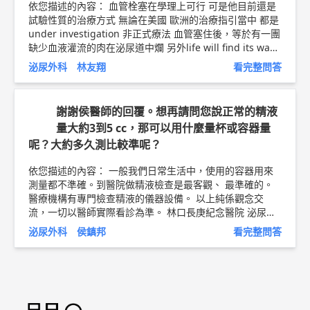
依您描述的內容： 血管栓塞在學理上可行 可是他目前還是
試驗性質的治療方式 無論在美國 歐洲的治療指引當中 都是
under investigation 非正式療法 血管塞住後，等於有一團
缺少血液灌流的肉在泌尿道中爛 另外life will find its way
他後面一定還是會有側枝循環來灌注攝護腺的營養需求 所
泌尿外科 林友翔
看完整問答
以復發是一定，只是時間長短 以上純係觀念交流，一切以
醫師實際看診為準。 林口長庚紀念醫院 高齡泌尿科科主任/
泌尿科助理教授級主治醫師 林友翔 醫師簡介 ►
http://bit.l
謝謝侯醫師的回覆。想再請問您說正常的精液
y/2LWzfgJ
攝護腺肥大治療衛教文章 ►
http://bit.ly/2AJbO
量大約3到5 cc，那可以用什麼量杯或容器量
Ct
呢？大約多久測比較準呢？
依您描述的內容： 一般我們日常生活中，使用的容器用來
測量都不準確。到醫院做精液檢查是最客觀、 最準確的。
醫療機構有專門檢查精液的儀器設備。 以上純係觀念交
流，一切以醫師實際看診為準。 林口長庚紀念醫院 泌尿外
科 助理教授 侯鎮邦 醫師簡介 ►
http://bit.ly/2w2cxcs
泌尿外科 侯鎮邦
看完整問答