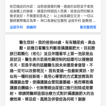
依您描述的內容： 自慰是健康的喔，適度的自慰並不會造
成身體上的損害。 適當的時間因人而異，就很自然的解決
需求就好，不需要刻意為之。 以上純係觀念交流，一切以
醫師實際看診為準。 林口長庚紀念醫院 泌尿外科 副教授 侯
鎮邦 醫師簡介 ►
http://bit.ly/2w2cxcs
衛教文章:
https://t
泌尿外科 侯鎮邦
看完整問答
w.wen8health.com/article/41
醫生您好，我的爸爸68歲，有有糖尿病、高血
壓。前幾日看醫生判斷是攝護腺肥大，目前膀
胱已粗糙化（老化）並且伴隨著早上第一泡尿是血
尿狀況，醫生表示若是吃藥控制的話還可以撐幾個
冬天，若是手術的話聽醫生說未來還是會復發，不
過一定可以改善現況。 我有查過一些最新資訊，好
似有一種科技新術，是用心導管的方式置放微珠到
攝護腺血管，使攝護腺血管阻塞萎縮，進而導致攝
護腺自體縮小，也無需經由尿道口進行刮除或是雷
射。 想請問醫師這個治療方式對於攝護腺肥大的治
療效果、禁忌症、風險及併發症為何呢？謝謝