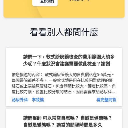
立即預約
看看別人都問什麼
請問一下，軟式膀胱鏡檢查的費用範圍大約多
少呢？什麼狀況會建議需要做此檢查？謝謝
依您描述的內容： 軟式輸尿管鏡大約自費價格在5-6萬元。
每間醫院都差不多。 一般軟式鏡是用在比較困難處理的腎
結石或上端輸尿管結石，包含體積比較大、硬度比較高、角
度比較刁鑽、位置比較分散的結石。因此需要來給泌尿科醫
師評估才能選擇出最好的方法。 以上純係觀念交流，一切
泌尿外科 李致樵
看完整問答
以醫師實際看診為準。 馬偕紀念醫院 泌尿外科主治醫師 李
致樵 醫師簡介 ►
http://bit.ly/2ER5UkJ
軟式輸尿管鏡衛教
文章 ►
http://bit.ly/2CJGYcm
請問醫師 可以常常自慰嗎？ 自慰是健康嗎？
自慰是變態嗎？ 適當的間隔時間是多久