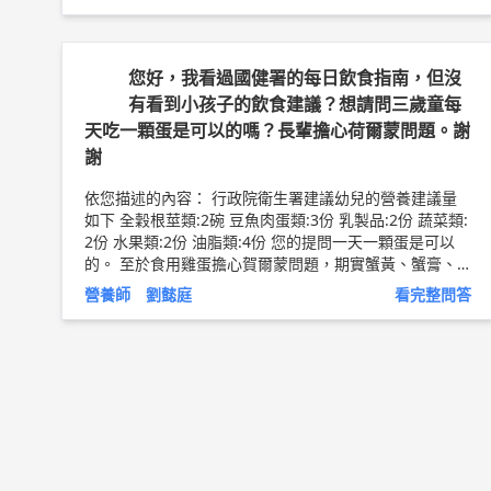
因素居多，包括憂鬱症、躁鬱症、精神分裂、酒精或藥物
依賴 也是造成勃起困難的因素。 3.不健康的生活型態:也
會破壞勃起功能，包括：抽菸、酗酒、熬夜、過度勞累工
作、長期精神壓力 等。 飲食上對於男性生殖有幫助的營
您好，我看過國健署的每日飲食指南，但沒
養素如下: 1.精胺酸:是一種胺基酸，在體內轉化成一氧化
有看到小孩子的飲食建議？想請問三歲童每
氮，一氧化氮有助於血管擴張，改善血液循環富含氧氣
天吃一顆蛋是可以的嗎？長輩擔心荷爾蒙問題。謝
的血液可以通過動脈，而改善勃起障礙。 含精胺酸的食
謝
物包括：鱔魚、鯰魚、泥鰍、海參、墨魚、章魚等。 2.
鋅:精液內含有大量的鋅，鋅不足會影響精子的數量與品
依您描述的內容： 行政院衛生署建議幼兒的營養建議量
質，不僅是雄性激素合成的必需營養素，同 時也是保護
如下 全穀根莖類:2碗 豆魚肉蛋類:3份 乳製品:2份 蔬菜類:
前列腺的重任。 含鋅較為豐富的食物包括：海鮮食品，
2份 水果類:2份 油脂類:4份 您的提問一天一顆蛋是可以
尤其是貝殼類海鮮，如生蠔、淡菜、牡蠣等。 3.鈣:鈣質
的。 至於食用雞蛋擔心賀爾蒙問題，期實蟹黃、蟹膏、
能刺激精子成熟，適度補充富含鈣的食物，對改善男子生
蝦膏等雌激素含量相對較高，且易受環境荷爾蒙影響的內
殖能力。 含鈣豐富的食物包括：小魚乾、蛋黃、大豆、
營養師 劉懿庭
看完整問答
臟部位，雞蛋的雌激素含量並沒有想像的這麼可觀，因此
海帶、芝麻等。 4.優質的蛋白質:是養成肌肉和肌肉能量
一天一顆的份量是不用過於擔心，而是要懂得挑選新鮮安
產生的前驅物，增肌減脂，就不昜造成肥胖。 5.維生素E:
全來源的雞蛋比較重要。 #嬰幼兒營養建議量 可參考以
可以提升精子的品質、數量、活動力，增加生育能力。
下網址連結:
https://health99.hpa.gov.tw/media/publi
含E豐富的食物包括：堅果，小麥胚芽、全穀類、種子
c/pdf/11987.pdf
以上純係觀念交流，一切以醫師實際看
油。 6.維生素A:增加精子生產量，提升生殖能力。 含A豐
診為準。 瑞之盟營養機構 創辦人/營養師 劉懿庭 問8健康
富的食物包括：胡蘿蔔、魚肝油、雞蛋、牛奶、深綠色蔬
新聞網 ►
https://goo.gl/thHdOq
問8 Facebook ►
htt
菜、南瓜。 7.維生素C:可改善精子質量，保護精子膜脂質
ps://goo.gl/UZt42U
問8 醫學動畫 ►
https://goo.gl/F
不被氧化破壞，避免精子DNA受損傷。 含C豐富的食物包
o1lHQ
括：奇異果、芭樂、柑橘類水果。 建議轉介專科醫師的