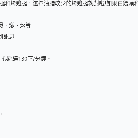
雞腿和烤雞腿，選擇油脂較少的烤雞腿就對啦!如果白饅
、燉、燜等	

息	

心跳達130下/分鐘。


