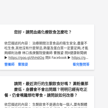
您好，請問血癌化療飲食怎麼吃？
依您描述的內容： 治療期間注意食品的衛生安全,盡量不
吃生食,其他沒有什麼禁忌,熱量及蛋白質一定要足夠,才能
夠順利治療 林口長庚醫院營養師 曹雅姿 問8健康新聞網
►
https://goo.gl/thHdOq
問8 Facebook ►
https://go
o.gl/UZt42U
問8 醫學動畫 ►
https://goo.gl/Fo1lHQ
營養師 曹雅姿
看完整問答
請問，最近流行的生酮飲食好嗎？ 澱粉量那
麼低，身體會不會出問題？明明已經有吃正
餐，仍會嘴饞想吃零食，請問該如何改善？
依您描述的內容： 生酮飲食不是適合每一個人,要有酮體