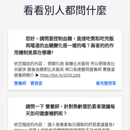
看看別人都問什麼
您好，請問要控制血糖，直接吃粥和吃完飯
再喝湯的血糖變化是一樣的嗎？兩者的的作
用機制差異在哪邊?
依您描述的內容： 粥糊化過 碳錬比米飯短 所以粥吸收比
米飯快 飯後血糖粥比米飯高 林口長庚醫院營養師 曹雅姿
營養師簡介 ►
http://bit.ly/2QICzdd
營養師 曹雅姿
看完整問答
請問一下 營養師，針對熟齡蛋奶素者建議每
天如何健康補鈣呢？
依您描述的內容： 國人營養素每日攝取的鈣質建議量為1