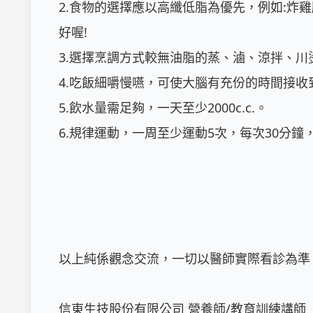
2.食物的選擇應以高纖低脂為優先，例如:炸
好喔!

3.選擇烹調方式較無油脂的蒸、滷、涼拌、川燙
4.吃飯細嚼慢嚥，可使大腦有充份的時間接收到訊
5.飲水量需足夠，一天至少2000c.c.。	

6.規律運動，一周至少運動5次，每次30分鐘，
以上純係觀念交流，一切以醫師實際看診為準。
信東生技股份有限公司 營養師/教育訓練講師
