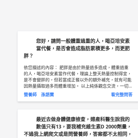
您好，請問一般體重過重的人，喝亞培安素
當代餐，是否會造成脂肪累積更多，而更肥
胖？
依您描述的內容： 肥胖是由於熱量過多造成，體重過重
的人，喝亞培安素當作代餐，理論上整天熱量控制得宜，
是不會變胖的，但若當成正餐以外的額外補充，就有可能
因熱量攝取過多而體重增加。 以上純係觀念交流，一切
以醫師實際看診為準。 信東生技股份有限公司 營養師/教
營養師 孫語霙
看完整問答
育訓練講師 孫語霙 營養師簡介 ►
http://bit.ly/2LXnlU0
最近去做身體健康檢查，婦產科醫生說我的
數值只有13，要我補充維生素D 2000劑量，
不過我上網爬文或是問營養師，答案都不太相同，