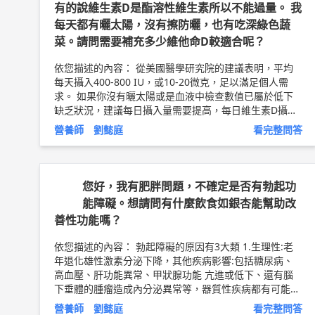
有的說維生素D是酯溶性維生素所以不能過量。 我
每天都有曬太陽，沒有擦防曬，也有吃深綠色蔬
菜。請問需要補充多少維他命D較適合呢？
依您描述的內容： 從美國醫學研究院的建議表明，平均
每天攝入400-800 IU，或10-20微克，足以滿足個人需
求。 如果你沒有曬太陽或是血液中檢查數值已屬於低下
缺乏狀況，建議每日攝入量需要提高，每日維生素D攝入
量為1000-4000 IU，或25-100微克，應足以確保大多數
營養師 劉懿庭
看完整問答
人的血清維生素D濃度。 根據醫學研究所（IOM），400
0 IU是安全上限。 除了補充劑的方式，飲食中可以多攝
取牛奶、乾香菇、蛋黃、瘦肉、深綠色蔬菜等來源，並每
日於中午時段出去曬10-15分鐘太陽也是不錯的方式。 以
您好，我有肥胖問題，不確定是否有勃起功
上純係觀念交流，一切以醫師實際看診為準。 瑞之盟營
能障礙。想請問有什麼飲食如銀杏能幫助改
養機構 創辦人/營養師 劉懿庭 營養師簡介 ►
http://bit.l
善性功能嗎？
y/2uXsY9i
素食者飲食衛教文章 ►
http://bit.ly/2w9dD6
a
依您描述的內容： 勃起障礙的原因有3大類 1.生理性:老
年退化雄性激素分泌下降，其他疾病影響:包括糖尿病、
高血壓、肝功能異常、甲狀腺功能 亢進或低下、還有腦
下垂體的腫瘤造成內分泌異常等，器質性疾病都有可能造
成勃起功能障 礙。 2.心理性:年輕人勃起障礙多半是心理
營養師 劉懿庭
看完整問答