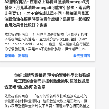
A相關保健品~ 在網路上有看到 魚油是omega3抗
發炎，月見草油是omega6可能會引發炎，兩者的
比例要1:1 ，才不會造成比重不同。想請問月見草
油跟魚油在服用時要注意什麼呢？是否要一起搭配
食用效果會比較好？謝謝
依您描述的內容： 1. 月見草油是從植物「月見草」的種
子所提煉出來的油脂， 主要成分是γ-次亞麻油酸（Gam
ma linolenic acid，GLA），這是一種人體無法自行製造
的必需脂肪酸，雖是w-6不飽和脂肪酸，但代謝產生PGE1
前列腺素1是具抗發炎效益，其他種類的W-6脂肪酸才會
營養師 劉懿庭
看完整問答
引起發炎、血管收縮、過敏等問題(例如:大豆油.葵花油)。
2.W-3:W-6的理想比例:1:2~4，魚油與月見草油在服用上
注意攝取比例即可，並沒有一定要一起服用效果較好的說
法。 3.月見草油並不是人人都適合補充 生理期不穩定的
你好 想請教營養師 現今的營養科學比較強調
問題，是來的時間? 量? 經期時間?的不穩定? 建議請諮詢
吃正確的食物而非控制熱量攝取 這段敘述是
專科醫師作診斷評估，並確認是否有其他婦科問題，例
否正確 理由為何 謝謝您
如:子宮肌瘤、子宮肌腺症、多囊性卵巢...等，是不建議食
用月見草油的，所以確認自己身體實際狀況後再服用較為
依您描述的內容： 「現今的營養科學比較強調吃正確的
安心。 4.生理期長痘痘的問題，請注意飲食內容和生活作
食物而非控制熱量攝取」 這段敘述大致上是正確的，但
息是否正常，盡量不熬夜、少吃高油、高糖、冰品等，也
並非表示整體熱量控制就不重要。而是如果在相同熱量之
可諮詢專業的營養師協助評估作調整和改善，以及注重皮