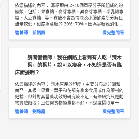
完成消化道手術的病患，不適合食用全穀類，因為全穀類
依您描述的內容： 寡糖即由 2~10個單糖分子所組成的的
質地粗糙，屬於高渣食品，會促進消化道蠕動、摩擦，而
醣類，包括：果寡糖、麥芽寡糖、異麥芽寡糖、半乳糖寡
使傷口疼痛。 2.痛風病患：全穀類保留種子胚芽，普林含
糖、大豆寡糖...等。寡醣不會為胃液及小腸酵素所分解且
量豐富，食用後尿酸易增加，故不建議有嚴重痛風者食
熱量較低，甜度為蔗糖的 30%~70%。因為寡糖難消化，
用。 3.患有腎臟疾病的人：對於腎功能不全的病患，磷容
不會對血糖值與胰島素的分泌有任何的影響，因此也被
易堆積在體內不易排除。而全穀類因富含礦物質，因此
營養師 孫語霙
看完整問答
當成低熱量或糖尿病人的甜味劑使用。 以上純係觀念交
磷、鉀的含量也相當高，腎臟病患食用全穀類反而會增加
流，一切以醫師實際看診為準。 信東生技股份有限公司
身體負擔，因此不建議食用。 以上純係觀念交流，一切
營養師/教育訓練講師 孫語霙 營養師簡介 ►
http://bit.ly/
以醫師實際看診為準。 曾怡鈞 營養師
2LXnlU0
食用油選擇衛教文章 ►
http://bit.ly/2vsBG0v
請問營養師，我在網路上看到有人吃「辣木
葉」的葉片，說可以瘦身，不知道是否有臨
床證據呢？
依您描述的內容： 辣木原產於印度，主要分布於非洲和
南亞，其根、果實、葉子和花都有拿來食用或作為藥材的
紀載，但針對其營養功效的研究較不足，有些研究只是動
物實驗階段；且任何食物過量都不好，不過度攝取單一食
材，均衡飲食才是上策。 減重並無捷徑，還是要靠均衡
營養師 劉懿庭
看完整問答
飲食、學會選對食物並搭配運動才有效果， 最重要的，
必須了解減肥為長期行為改變， 短期大量減重復胖機率
高，不建議使用偏方減重。 不過如果本身都有注重飲食
和運動，且身體健康，想額外增進減重效率， 建議可以