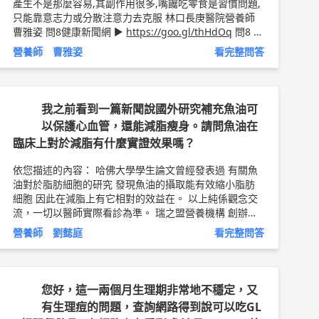
產生不是那麼容易,其副作用很多,嘴饞吃零食是習慣問題,
只能靠意志力或分散注意力去克服 林口長庚醫院營養師
曹雅姿 問8健康新聞網 ►
https://goo.gl/thHdOq
問8 F
acebook ►
https://goo.gl/UZt42U
問8 醫學動畫 ►
ht
營養師 曹雅姿
看完整問答
tps://goo.gl/Fo1lHQ
我之前看到一篇新聞說國外研究補充魚油可
以保護心血管，還能減脂瘦身。請問魚油在
臨床上對於減脂有什麼實證效果嗎？
依您描述的內容： 哈佛大學學生論文曾經發表過 有關魚
油對於脂肪細胞的研究 發現魚油的攝取能有效縮小脂肪
細胞 因此在減脂上有它相對的效益在。 以上純係觀念交
流，一切以醫師實際看診為準。 瑞之盟營養機構 創辦人/
營養師 劉懿庭 營養師簡介 ►
http://bit.ly/2uXsY9i
選擇
營養師 劉懿庭
看完整問答
好油衛教文章 ►
http://bit.ly/2Pw0oFE
您好，這一兩個月生理期非常地不穩定，又
有生理痘的問題，查詢網路得到說可以吃GL