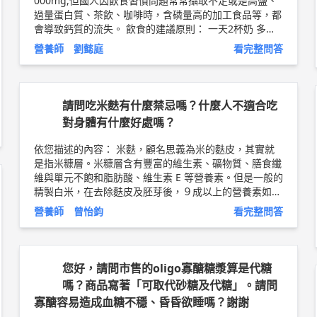
000mg,但國人因飲食習慣問題常常攝取不足或是高鹽、
過量蛋白質、茶飲、咖啡時，含磷量高的加工食品等，都
會導致鈣質的流失。 飲食的建議原則： 一天2杯奶 多攝
取深綠色蔬菜 多選傳統板豆腐鈣更高 充足的維生素D (曬
營養師 劉懿庭
看完整問答
太陽多做負重運動) 幫助鈣質吸收 或適量補充天然營養補
充食品 因每個人的飲食習慣不同攝取量不一 若想更清楚
知道個人一天的飲食規劃 該如何吃到足夠攝取量 建議預
約營養諮詢門診來瞭解 以上純係觀念交流。 瑞之盟營養
請問吃米麩有什麼禁忌嗎？什麼人不適合吃
機構 創辦人/營養師 劉懿庭 營養師簡介 ►
http://bit.ly/2
對身體有什麼好處嗎？
uXsY9i
素食者飲食衛教文章 ►
http://bit.ly/2w9dD6a
依您描述的內容： 米麩，顧名思義為米的麩皮，其實就
是指米糠層。米糠層含有豐富的維生素、礦物質、膳食纖
維與單元不飽和脂肪酸、維生素 E 等營養素。但是一般的
精製白米，在去除麩皮及胚芽後，９成以上的營養素如維
生素、礦物質及纖維質也會跟著流失。近幾年國建署推廣
營養師 曾怡鈞
看完整問答
國人多攝取全穀類食物，每天應有1/3的澱粉類食物來自
於全穀類，可以選擇的食物包括糙米、全燕麥、紫米、糙
薏仁（紅薏仁）、全大麥、全小麥、全蕎麥、全玉米、全
小米、全高粱等。增加飲食中的全穀類及穀類纖維的攝
您好，請問市售的oligo寡醣糖漿算是代糖
取，可改善飲食相關的慢性疾病發生率。 如果有下列身
嗎？商品寫著「可取代砂糖及代糖」。請問
體情況，則建議您找營養師再進一步諮詢如何使用，例如
寡醣容易造成血糖不穩、昏昏欲睡嗎？謝謝
患有： 1.消化功能障礙：胃潰瘍、十二指腸潰瘍等，或剛