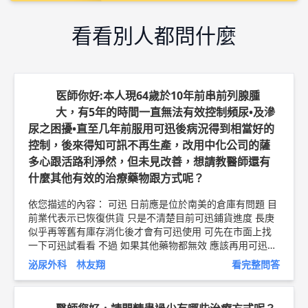
看看別人都問什麼
医師你好:本人現64歲於10年前串前列腺腫
大，有5年的時間一直無法有效控制頻尿•及滲
尿之困擾•直至几年前服用可迅後病況得到相當好的
控制，後來得知可訊不再生產，改用中化公司的薩
多心跟活路利淨然，但未見改善，想請教醫師還有
什麼其他有效的治療藥物跟方式呢？
依您描述的內容： 可迅 日前應是位於南美的倉庫有問題 目
前業代表示已恢復供貨 只是不清楚目前可迅鋪貨進度 長庚
似乎再等舊有庫存消化後才會有可迅使用 可先在市面上找
一下可迅試看看 不過 如果其他藥物都無效 應該再用可迅效
果亦不佳 應該考慮手術了 以上純係觀念交流，一切以醫師
泌尿外科 林友翔
看完整問答
實際看診為準。 林口長庚紀念醫院 高齡泌尿科科主任/泌尿
科助理教授級主治醫師 林友翔 醫師簡介 ►
http://bit.ly/2L
WzfgJ
攝護腺手術衛教文章 ►
http://bit.ly/2AJbOCt