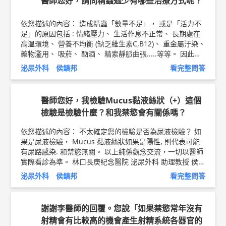
醫師您好，請問精蟲過少有哪些治療方式呢？
依您描述的內容： 造成精蟲「數量不足」， 或是「活力不
足」的原因包括 : 情緒壓力、 生活作息不正常、 長期處在
高溫環境、 營養不均衡 (缺乏維生素C,B12)、 重金屬汙染、
藥物濫用、 吸菸、 酗酒、 精索靜脈曲張.....等等。 因此治
療的第一步， 就是要盡量避開上述的情況。 如果有精蟲數
泌尿外科 侯鎮邦
看完整問答
量不足或是活力不足的患者， 必須要找泌尿科醫師好好的
檢查治療， 否則不容易懷孕。 泌尿科醫師提供的治療方式
包括 : 1.雄性激素：小劑量能提高精子數量。 2.抗雌激素藥
醫師您好，我檢驗Mucus黏液絲狀（+）這個
物 : 能增加FSH、LH從腦下垂體排出，以增加精子數目。 3.
檢驗是檢驗什麼？和我禁慾會有關係嗎？
人絨毛膜促性腺激素（HCG）：本品有增加精子活力和增精
作用，與人體之GnRH有相似的作用。 4. 微量元素(鋅)補
依您描述的內容： 不太確定您的檢驗是否為尿液檢驗？ 如
充：能增加精子活力， 但實際上的效果仍有爭議 5.人工受
果是尿液檢驗， Mucus 黏液絲狀如果是陽性, 則代表可能
孕或是試管嬰兒 6. 精索靜脈曲張的患者接受手術治療。 以
有尿路感染. 和禁慾無關。 以上純係觀念交流，一切以醫師
上純係觀念交流，一切以醫師實際看診為準。 林口長庚紀
實際看診為準。 林口長庚紀念醫院 泌尿外科 助理教授 侯鎮
念醫院 泌尿外科 助理教授 侯鎮邦 醫師簡介 ►
http://bit.l
邦 醫師簡介 ►
http://bit.ly/2w2cxcs
攝護腺超音波切片檢
y/2w2cxcs
泌尿外科 侯鎮邦
看完整問答
查 ►
http://bit.ly/2H3bPml
謝謝李醫師的回覆。您說「如果禁慾常年沒有
射精會有比較高的機會產生射精系統各器官的