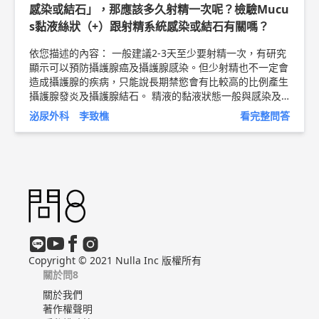
感染或結石」，那應該多久射精一次呢？檢驗Mucu
s黏液絲狀（+）跟射精系統感染或結石有關嗎？
依您描述的內容： 一般建議2-3天至少要射精一次，有研究
顯示可以預防攝護腺癌及攝護腺感染。但少射精也不一定會
造成攝護腺的疾病，只能說長期禁慾會有比較高的比例產生
攝護腺發炎及攝護腺結石。 精液的黏液狀態一般與感染及
結石無關，顏色則比較相關。 以上純係觀念交流，一切以
泌尿外科 李致樵
看完整問答
醫師實際看診為準。 馬偕紀念醫院 泌尿外科主治醫師 李致
樵 醫師簡介 ►
http://bit.ly/2ER5UkJ
軟式輸尿管鏡衛教文
章 ►
http://bit.ly/2CJGYcm
Copyright © 2021 Nulla Inc 版權所有
關於問8
關於我們
著作權聲明