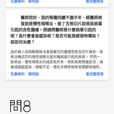
耳鼻喉科 蔡明劭
看完整問答
醫師評估患者狀況後再作決定。嘉義長庚目前並未有醫師在
唾液腺結石，但應可將結石的機會降低，避免反覆發生結
做這項手術，林口長庚鼻科張伯宏主任則專精於此類內視鏡
石。 目前的醫學，並沒有能完全預防結石的方法。因此，
微創手術。 以上純係觀念交流，一切以醫師實際看診為
若是不幸發生結石，還是需要盡快就醫，設法移除結石，恢
醫師您好，我的喉嚨持續不適半年，經醫師檢
準。 嘉義長庚紀念醫院 耳鼻喉科 主治醫師 蔡明劭 醫師簡
復唾液腺管的暢通。 以上純係觀念交流，一切以醫師實際
查說是慢性咽喉炎，做了舌根切片說是說病毒
介 ►
http://bit.ly/2v1aK6K
口腔癌治療衛教文章 ►
http://b
看診為準。 嘉義長庚紀念醫院 耳鼻喉科 主治醫師 蔡明劭
it.ly/2EcPmQA
引起的良性腫瘤。想請問醫師是什麼病毒引起的
問8健康新聞網 ► 郭先生
呢？為什麼會被感染呢？是否可能是經接吻傳染？
該如何治療？
由於線上諮詢範疇無法直接看您的腫瘤型態及切片報告，故
無法確認您的慢性咽喉炎是何種病毒引起的疾病。 然而一
般來說，慢性咽喉炎的成因有許多，例如長期胃酸逆流，病
毒或細菌感染，睡眠不足，嗜吃辛辣食物等習慣都與慢性咽
喉炎有關。建議避免吃辛辣刺激的食物，睡前三小時不進
耳鼻喉科 蔡明劭
看完整問答
食，保持充足的睡眠，必要時以藥物治療，並由醫師追蹤病
情。慢性咽喉炎透過適當的治療與生活調適，可以獲得緩解
甚至痊癒。 以上純係觀念交流，一切以醫師實際看診為
準。 嘉義長庚紀念醫院 耳鼻喉科 主治醫師 蔡明劭 問8健康
新聞網 ►
https://goo.gl/thHdOq
問8 Facebook ►
http
s://goo.gl/UZt42U
問8 醫學動畫 ►
https://goo.gl/Fo1l
HQ