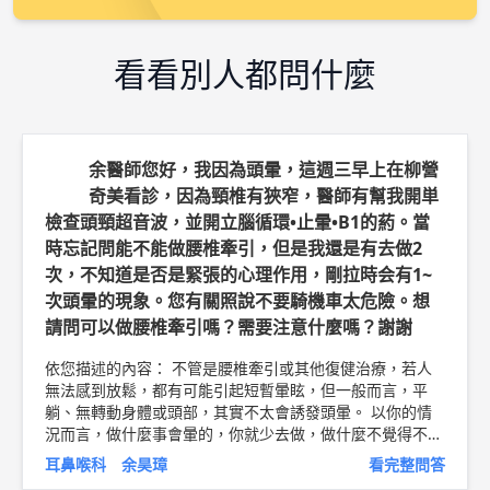
看看別人都問什麼
余醫師您好，我因為頭暈，這週三早上在柳營
奇美看診，因為頸椎有狹窄，醫師有幫我開単
檢查頭頸超音波，並開立腦循環•止暈•B1的葯。當
時忘記問能不能做腰椎牽引，但是我還是有去做2
次，不知道是否是緊張的心理作用，剛拉時会有1~
次頭暈的現象。您有關照說不要騎機車太危險。想
請問可以做腰椎牽引嗎？需要注意什麼嗎？謝謝
依您描述的內容： 不管是腰椎牽引或其他復健治療，若人
無法感到放鬆，都有可能引起短暫暈眩，但一般而言，平
躺、無轉動身體或頭部，其實不太會誘發頭暈。 以你的情
況而言，做什麼事會暈的，你就少去做，做什麼不覺得不舒
服的，就沒關係。 針對眩暈症，除了吃藥之外，還要避免
耳鼻喉科 余昊璋
看完整問答
熬夜、過勞、刺激飲食、過鹹過甜等等，其他的，就回診追