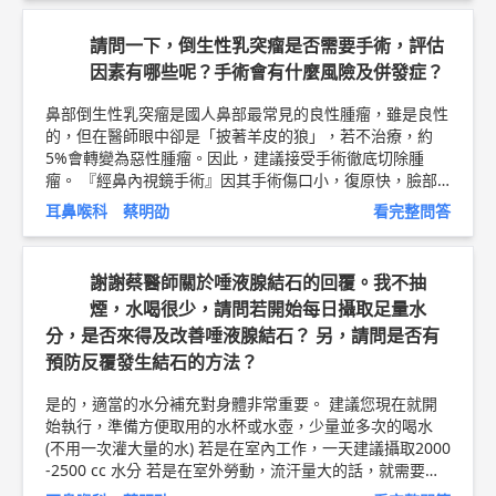
蹤時再討論囉！ 以上純係觀念交流，一切以醫師實際看診
為準。 屏東明正耳鼻喉科診所 主治醫師 柳營奇美醫院耳鼻
請問一下，倒生性乳突瘤是否需要手術，評估
喉科 兼任主治醫師 余昊璋 醫師簡介 ►
http://bit.ly/2vnDJB
因素有哪些呢？手術會有什麼風險及併發症？
N
流感疫苗衛教文章 ►
http://bit.ly/2Q59sBf
鼻部倒生性乳突瘤是國人鼻部最常見的良性腫瘤，雖是良性
的，但在醫師眼中卻是「披著羊皮的狼」，若不治療，約
5%會轉變為惡性腫瘤。因此，建議接受手術徹底切除腫
瘤。 『經鼻內視鏡手術』因其手術傷口小，復原快，臉部
不會留疤，是目前治療倒生性乳突瘤的主要方法。然而，鼻
耳鼻喉科 蔡明劭
看完整問答
竇內視鏡雖屬安全性高的手術，但仍有機會傷及眼睛及顱
底，因此建議找經驗豐富且專精於竇手術的耳鼻喉科醫師治
療，術後傷口復原期間需使用洗鼻器灌洗，並定期回診追蹤
謝謝蔡醫師關於唾液腺結石的回覆。我不抽
檢查。 根據文獻，鼻翼管神經切除手術，術後發生暫時性
煙，水喝很少，請問若開始每日攝取足量水
(症狀持續三個月以內) 無淚的患者有24%，長期 (三個月以
分，是否來得及改善唾液腺結石？ 另，請問是否有
上) 無淚的患者有1%。 後上鼻神經切除造成暫時性和長期
無淚的比例應更低，有國外的團隊甚至發表後上鼻神經切除
預防反覆發生結石的方法？
術後無淚併發症的比例為0%。 然而，併發症機率的高低還
是會根據醫師的經驗與技術而有所不同。此外須注意的是，
是的，適當的水分補充對身體非常重要。 建議您現在就開
接受此項手術前都應該接受眼科醫師評估，若是原本就有乾
始執行，準備方便取用的水杯或水壺，少量並多次的喝水
眼症狀，則術後造成永久性乾眼的機率會比一般人高，宜避
(不用一次灌大量的水) 若是在室內工作，一天建議攝取2000
免接受此類手術。 目前神經截斷術多採用內視鏡微創手
-2500 cc 水分 若是在室外勞動，流汗量大的話，就需要補
術，因傷口小，出血少，因此可以不需住院。但仍需由主治
充更多水分。 補充足量的水分，雖無法保證一定不會發生