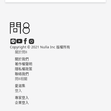
形成自發性脫水，輕則身體不適、運動機能低下，重則體溫
調節功能失效、中暑，甚至危及生命。 在糖分幫助下，可
以更有效吸收水分及電解質，因此夏天持續流汗或運動超過
一小時，飲用含有0.1~0.2%鹽、4~-8%糖的飲料，有助於
預防中暑。 以上純係觀念交流，一切以醫師實際看診為
準。 東元醫院 家庭醫學科 主治醫師 黃彗倫 醫師簡介 ►
ht
tp://bit.ly/2uUM3sQ
Copyright © 2021 Nulla Inc 版權所有
關於問8
關於我們
著作權聲明
隱私權政策
聯絡我們
問8相關
愛滋集
登入
專家登入
企業登入