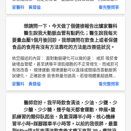
豆腐、豆干；另可補充植物性低生物價蛋白質，包括紅豆或
家醫科 黃彗倫
看完整問答
綠豆，補足身體所需要的蛋白質。另外，蛋白質的補充，最
好平均分配在三餐，使其均衡的做肌肉合成。 所以喝牛奶
是有幫助的！ 以上純係觀念交流，一切以醫師實際看診為
想請問一下，今天做了個健檢報告出爐家醫科
準。 新竹東元醫院 家庭醫學科 主治醫師 黃彗倫 醫師簡介
醫生說我大動脈血管有點鈣化；醫生說我每天
►
http://bit.ly/2uUM3sQ
麻疹疫苗衛教文章 ►
http://bit.l
要量血壓1個月後回診，我想請問在飲食上或者保健
y/2SsdELS
食品的食用有沒有方法靠吃的方法能改善這狀況。
依您描述的內容： 面對動脈硬化可以做的是： 戒菸 吸菸會
破壞血管壁，甚至誘導平滑肌細胞的不正常增生，而戒菸可
有效改善。 規律運動 規律運動可以直接或間接改善動脈粥
狀硬化。 正確飲食 飲食熱量勿過高，若發現體重超過標
準，應減少每日攝食總熱量。 控制血糖 糖尿病患者經由血
家醫科 黃彗倫
看完整問答
糖控制，確實可以減緩動脈粥狀硬化的進展，以及降低併發
心血管疾病的風險。 控制血壓 高血壓患者經常會併發動脈
粥狀硬化，所以必須積極的控制血壓，飲食方面可以採取美
醫師您好，我平時飲食清淡，少油、少鹽、少
國心臟醫學會建議的得舒飲食(低脂、低飽和脂肪、低膽固
少醣、少少糖，幾乎每天都會運動，伸展+腹
醇、高膳食纖維、含有鎂鉀鈣等電解質與蛋白質的食物)，
肌練習的類仰臥起坐、負重深蹲半小時、核心機練
類似衛生福利部建議的6大類食物，包含全穀根莖類、蔬菜
類、水果類、脫脂或低脂奶類、高蛋白質類、油脂及堅果類
習半小時+踩腳踏車半小時等。以前的我很胖，最重
等。 控制血脂 高血脂是動脈粥狀硬化的危險因子，血中膽
到68kg這4年來清淡飲食後才瘦下來到 39，應該沒