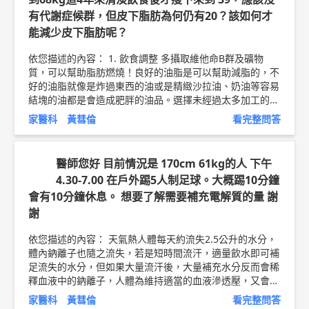
固醇愈高，造成動脈粥狀硬化進而導致心肌梗塞或中風的機
有代謝症候群，但皮下脂肪為何仍有20？該如何才
率也愈高。初期高血脂的控制可藉由運動和飲食(低脂、低
能減少皮下脂肪呢？
膽固醇)來達成，如果血脂數值居高不下，可能就需要使用
藥物來控制。 以上純係觀念交流，一切以醫師實際看診為
依您描述的內容： 1. 飲食調整 多攝取維他命B群及礦物
準。 新竹東元醫院 家庭醫學科 主治醫師 黃彗倫 醫師簡介
質，可以幫助脂肪燃燒！良好的油脂是可以幫助減脂的，不
►
http://bit.ly/2uUM3sQ
好的油脂就像是炸過東西的油或是精緻沙拉油、奶油等容易
結塊的油都是會造成肥胖的油品。選擇未經過太多加工的自
然食物，通常升糖指數都較低，例如全穀食物、綠色蔬菜、
家醫科 黃彗倫
看完整問答
豆類等。 2. 肌肉訓練 先做肌肉訓練再做有氧運動，會提高
脂肪的燃燒率！肌肉訓練後身體的新陳代謝會比平常來的
快，所以在訓練後不用特別做甚麼運動也可以在日常生活中
醫師您好 目前情況是 170cm 61kg的人 下午
消耗脂肪。 3. 有氧運動 長跑選手身上幾乎沒有多餘的皮下
4.30-7.00 在戶外踢5人制足球。大概踢10分鐘
脂肪，有氧運動對於脂肪燃燒是非常有效果的！要讓脂肪可
會有10分鐘休息。 想要了解需要補充電解質的量 謝
以燃燒，至少需要連續運動20分鐘才會有效果。 以上純係
觀念交流，一切以醫師實際看診為準。 東元醫院 家庭醫學
謝
科 主治醫師 黃彗倫 醫師簡介 ►
http://bit.ly/2uUM3sQ
依您描述的內容： 天氣熱人體每天約流失2.5公升的水分，
體內鈉離子也隨之流失，若是短時間流汗，適量飲水即可補
足流失的水分，但如果大量流汗後，大量補充水分反而會稀
釋血液中的鈉離子，人體為維持適當的血液滲透壓，又會將
水分從尿液排出，一旦持續流汗，鈉離子不斷流失，喝進來
家醫科 黃彗倫
看完整問答
的水也無法留在體內，惡性循環下，體內電解質失去平衡，