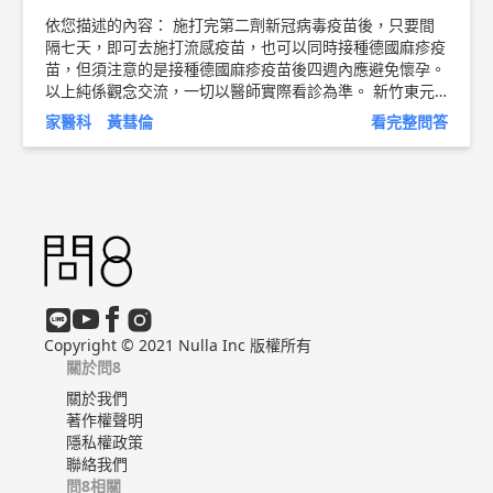
依您描述的內容： 施打完第二劑新冠病毒疫苗後，只要間
隔七天，即可去施打流感疫苗，也可以同時接種德國麻疹疫
苗，但須注意的是接種德國麻疹疫苗後四週內應避免懷孕。
以上純係觀念交流，一切以醫師實際看診為準。 新竹東元
醫院 家庭醫學科 主治醫師 黃彗倫 醫師簡介 ►
http://bit.l
家醫科 黃彗倫
看完整問答
y/2uUM3sQ
Copyright © 2021 Nulla Inc 版權所有
關於問8
關於我們
著作權聲明
隱私權政策
聯絡我們
問8相關