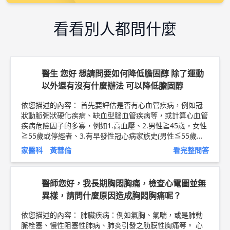
看看別人都問什麼
醫生 您好 想請問要如何降低膽固醇 除了運動
以外還有沒有什麼辦法 可以降低膽固醇
依您描述的內容： 首先要評估是否有心血管疾病，例如冠
狀動脈粥狀硬化疾病、缺血型腦血管疾病等，或計算心血管
疾病危險因子的多寡，例如1.高血壓、2.男性≧45歲，女性
≧55歲或停經者、3.有早發性冠心病家族史(男性≦55歲，
女性≦65歲)、4.高密度膽固醇<40mg/dL、5.吸菸等，配合
家醫科 黃彗倫
看完整問答
低密度膽固醇的數值決定是否需要使用藥物治療。 血液中
膽固醇過高，建議以下的飲食調整： 1、膽固醇含量高的食
物必須限制食用：蛋黃每天不超過2個，動物內臟、雞皮、
醫師您好，我長期胸悶胸痛，檢查心電圖並無
肥肉及魚蛋、蟹黃等少吃。 2、低脂飲食：選用低脂、脫脂
異樣，請問什麼原因造成胸悶胸痛呢？
牛奶，煎炸食品、動物性油脂少吃，選擇易消化而膽固醇含
量較低之油脂，避開氫化植物油，氫化植物油又名酥油、乳
依您描述的內容： 肺臟疾病：例如氣胸、氣喘，或是肺動
瑪琳、植物性奶油。 3、加強優質蛋白質的攝取：選擇植物
脈栓塞、慢性阻塞性肺病、肺炎引發之肋膜性胸痛等。 心
性蛋白質如豆類，或魚肉、雞肉等蛋白質含量高而脂肪含量