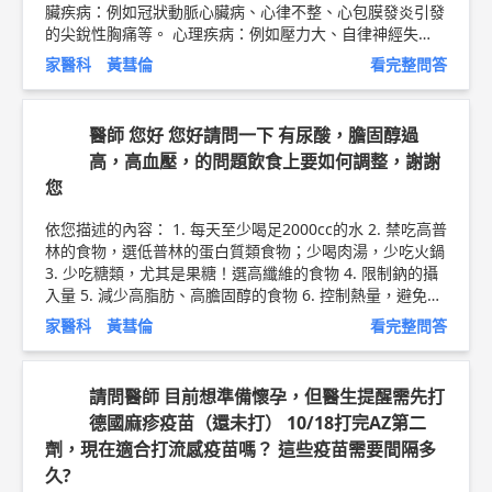
臟疾病：例如冠狀動脈心臟病、心律不整、心包膜發炎引發
較低的肉類。 4、每天食用新鮮五色蔬菜500克：它們富含
的尖銳性胸痛等。 心理疾病：例如壓力大、自律神經失
維生素和礦物質，膳食纖維也能減少膽固醇的吸收、加速膽
調、容易緊張、過度換氣症候群等。 非典型胸痛： 1. 胃食
固醇排泄，降低血脂。 以上純係觀念交流，一切以醫師實
家醫科 黃彗倫
看完整問答
道逆流伴隨有噁心、嘔吐、酸水逆流、胸口灼熱感。 2. 更
際看診為準。 新竹東元醫院 家庭醫學科 主治醫師 黃彗倫
年期婦女因為荷爾蒙的變化，也可能出現胸悶痛的症狀。 3.
醫師簡介 ►
http://bit.ly/2uUM3sQ
胸痛發作時如果有特定的壓痛點，大多為過度運動或外傷引
醫師 您好 您好請問一下 有尿酸，膽固醇過
起之肌肉筋膜發炎。 4. 胸痛如刀割，疼痛難耐且後續發生
高，高血壓，的問題飲食上要如何調整，謝謝
疼痛性水泡結痂者，則為帶狀皰疹引發的胸痛。 以上純係
您
觀念交流，一切以醫師實際看診為準。 東元綜合醫院 家庭
醫學科 主治醫師 黃彗倫 醫師簡介
http://bit.ly/2uUM3sQ
依您描述的內容： 1. 每天至少喝足2000cc的水 2. 禁吃高普
血糖控制衛教文章
http://bit.ly/2vlkREB
林的食物，選低普林的蛋白質類食物；少喝肉湯，少吃火鍋
3. 少吃糖類，尤其是果糖！選高纖維的食物 4. 限制鈉的攝
入量 5. 減少高脂肪、高膽固醇的食物 6. 控制熱量，避免體
重增加 7. 多吃含鉀的食物 8. 料理多採水煮、悶燉、清蒸之
家醫科 黃彗倫
看完整問答
方式，並以植物油代替動物油 9. 可考慮地中海飲食 以上純
係觀念交流，一切以醫師實際看診為準。 新竹東元醫院 家
庭醫學科 主治醫師 黃彗倫 醫師簡介 ►
http://bit.ly/2uUM
請問醫師 目前想準備懷孕，但醫生提醒需先打
3sQ
德國麻疹疫苗（還未打） 10/18打完AZ第二
劑，現在適合打流感疫苗嗎？ 這些疫苗需要間隔多
久?