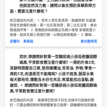
免疫螢光抗體測定法(IFA)或酵素免疫分析法（ELISA）為目
他說忽然沒力氣，請問以後在預防長輩跌倒方
前較為常見的檢驗方式，可用以檢驗出IgM或IgG抗體，大
面，需要注意什麼呢？
部份病人於住院期間即有IgM或IgG抗體產生，螢光定量聚
合酶連鎖反應(Real-time RT-PCR)，則可應用在感染初期，
依您描述的內容： 1. 老年人常在家具旁、路邊跌倒 住處最
以檢驗是否有病原體存在.，病原體培養極為不易。(以上資
常發生跌傷的地點，第一位在家具旁；第二位在浴室、淋浴
料參考，出自衛福部疾管署) 以上純係觀念交流，一切以醫
間或廁所等。 2. 夜晚起床如廁務必先開小夜燈 家裡裝置小
師實際看診為準。 新竹東元醫院 家庭醫學科 主治醫師 黃彗
夜燈，起床先將小夜燈打開，以降低跌倒風險。 3. 樓梯深
倫 醫師簡介 ►
http://bit.ly/2uUM3sQ
麻疹疫苗衛教文章
度不宜太淺、浴室保持乾燥 樓梯的深度最好深一些，讓老
►
http://bit.ly/2SsdELS
家醫科 黃彗倫
看完整問答
人家的腳能夠整個踩在上面。 4. 前包後包鞋取代拖鞋 年長
者在室內、外，盡量穿前包後包的鞋子，也能減少跌倒機
率。 5. 規律運動加強下肢肌力 國健署提醒，年長者應規律
您好,想請問針對第一型糖尿病小孩低密膽固醇
運動，加強下肢肌力、身體柔軟度和平衡感。 6. 慢性疾病
過高,平常飲食需注意什麼呢? 一周約外食3次,
者，遵循醫囑、規律服藥 服用藥物若出現頭暈、肌力減
其餘時間都自己煮,使用橄欖油,苦茶油. 炸物,零食一
弱、步履不穩等狀況，需要與醫師討論以降低跌倒風險。
以上純係觀念交流，一切以醫師實際看診為準。 新竹東元
周約1次,肉湯是否不能喝呢? 小孩不挑食,蔬菜水果
醫院 家庭醫學科 主治醫師 黃彗倫 醫師簡介 ►
http://bit.l
每天都有吃.運動及水份也充足.希望能找出盲點.謝
y/2uUM3sQ
血糖控制衛教文章 ►
http://bit.ly/2vlkREB
謝您. 。 想請問針對第一型糖尿病小孩低密膽固醇過
高,平常飲食需注意什麼呢?
依您描述的內容： 我覺得您對孩子的生活操作已經做的很
好，只要血糖控制和理想體重皆已達標，請繼續保持高纖維