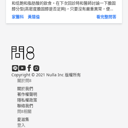
和低飽和脂肪酸的飲食。在下次回診時和醫師討論一下膽固
醇分型(高密度膽固醇是否足夠)，只要沒有嚴重異常，便毋
須過度擔心，當然仍須維持適當的運動和充足的睡眠，辛苦
家醫科 黃彗倫
看完整問答
了！加油 1. 持續血糖控制和維持理想體重。 2. 控制油脂攝
取量，少吃油炸、油煎或油酥的食物，及豬皮、雞皮、鴨
皮、魚皮等。 3. 常選用富含纖維質的食物，如:未加工的豆
類，蔬菜、水果及全縠類。 4. 盡量少吃含反式脂肪食品，
如:薯條、炸雞、爆米花、鮮奶油蛋糕、鳳梨酥、酥皮、奶
精等。 以上純係觀念交流，一切以醫師實際看診為準。 新
竹東元醫院 家庭醫學科 主治醫師 黃彗倫 醫師簡介 ►
htt
p://bit.ly/2uUM3sQ
Copyright © 2021 Nulla Inc 版權所有
關於問8
關於我們
著作權聲明
隱私權政策
聯絡我們
問8相關
愛滋集
登入