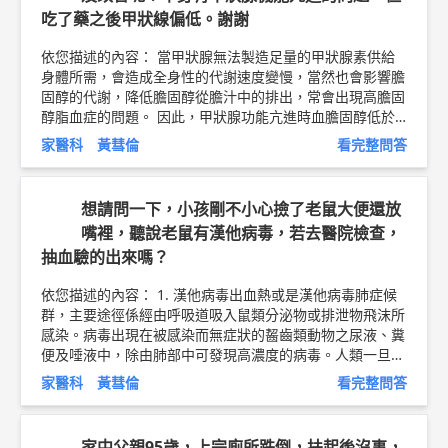
吃了藥之後甲狀線偏低。謝謝
依您描述的內容： 當甲狀腺無法製造足量的甲狀腺素供給
身體所需，會造成全身性的代謝速度變慢，當然也會影響膽
固醇的代謝，降低膽固醇從膽汁中的排出，常會出現高膽固
醇脂血症的問題。 因此，甲狀腺功能亢進時血膽固醇低於
正常，甲狀腺功能低下時血膽固醇則會高於正常；所以必須
家醫科 黃彗倫
看完整問答
要先著手治療甲狀腺功能低下的問題！！待甲狀腺功能恢復
正常後，假使仍有高膽固醇脂血症的問題，再做以下的調
整： 1、膽固醇含量高的食物必須限制食用：蛋黃每天不超
想請問一下，小孩剛不小心撿了老鼠大便還放
過2個，動物內臟、雞皮、肥肉及魚蛋、蟹黃等少吃。 2、
嘴裡，聽說老鼠有漢他病毒，若去醫院檢查，
低脂飲食：選用低脂、脫脂牛奶，煎炸食品、動物性油脂少
抽血驗的出來嗎？
吃，選擇易消化而膽固醇含量較低之油脂，避開氫化植物
油，氫化植物油又名酥油、乳瑪琳、植物性奶油。 3、加強
依您描述的內容： 1. 漢他病毒出血熱或是漢他病毒肺症候
優質蛋白質的攝取：選擇植物性蛋白質如豆類，或魚肉、雞
群，主要途徑係經由呼吸道吸入鼠類分泌物或排泄物飛沫所
肉等蛋白質含量高而脂肪含量較低的肉類。 4、每天食用新
感染。病毒出現在被感染而無症狀的齧齒類動物之尿液、糞
鮮五色蔬菜500克：它們富含維生素和礦物質，膳食纖維也
便及唾液中，除由肺部中可發現高濃度的病毒。人類一旦吸
能減少膽固醇的吸收、加速膽固醇排泄，降低血脂。 以上
入或接觸遭病毒污染的空氣或物體或被帶病毒之齧齒動物咬
純係觀念交流，一切以醫師實際看診為準。 東元醫院 家庭
家醫科 黃彗倫
看完整問答
到即會受到感染。 2. 漢他病毒的感染須經由實驗室血清血
醫學科 主治醫師 黃彗倫 醫師簡介 ►
http://bit.ly/2uUM3s
液學診斷的確認，目前主要的檢驗方式包括：病原抗體的檢
Q
測、病毒抗原如組織切片免疫化學染色、病毒核酸檢測等。
家中父親95歲，上完廁所跌倒，扶起後沒事，