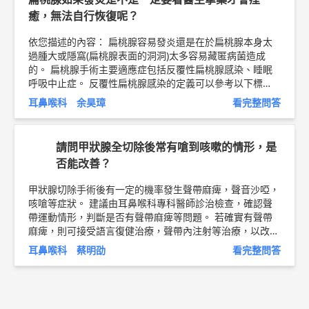
癒，無法自行恢復呢？
依您描述的內容： 扁桃腺容易發炎還是在於扁桃腺本身太
過腫大或隱窩(扁桃腺表面的洞洞)太多容易藏匿病菌造成
的。 扁桃腺手術主要適應症包括反覆性扁桃腺感染、睡眠
呼吸中止症。 反覆性扁桃腺感染的定義可以參考以下標
準： 三年以上，每年有三次以上扁桃腺發炎；二年以上，
耳鼻喉科 余昊璋
看完整問答
每年有五次以上扁桃腺發炎；或一年中有七次以上扁桃腺發
炎。 扁桃腺太常化膿或發炎，就會建議手術，因為成年之
後，扁桃腺已經不是身體製造抗體的主角了，對有些人來說
請問甲狀腺全切除後常有嗆到咳嗽的情形，是
反而成了上呼吸道的弱點罩門，容易造成感染不舒服，就可
否能改善？
以考慮切除。切除後並不會造成人體的抗體不足或免疫力下
降。 臨床上，醫生也會判斷個人疾病的嚴重程度來給予是
甲狀腺切除手術後有一定的機率發生聲帶麻痺，聲音沙啞，
否開刀的建議。 至於每次發炎，依發炎程度來判斷，也不
咳嗆等症狀。 建議由耳鼻喉科專科醫師診治檢查，確認聲
一定要吃藥或抗生素，就像感冒，沒有發燒，多喝水多休息
帶運動情形，判斷是否有聲帶麻痺等問題。 若確實有聲帶
也會好，但身體真的不舒服，也不要太鐵齒就是了，該看醫
麻痺，則可接受語言復健治療，聲帶內注射等治療，以改善
生還是要看。 以上純係觀念交流，一切以醫師實際看診為
咳嗆症狀。 以上純係觀念交流，一切以醫師實際看診為
準。 屏東明正耳鼻喉科診所 主治醫師 柳營奇美醫院耳鼻喉
耳鼻喉科 蔡明劭
看完整問答
準。 嘉義長庚紀念醫院 耳鼻喉科 主治醫師 蔡明劭 醫師簡
科 兼任主治醫師 余昊璋 鼻塞治療衛教文章 ►
http://bit.ly/
介 ►
http://bit.ly/2v1aK6K
甲狀腺結節切除後遺症 ►
htt
2Q0XS9m
醫師簡介 ►
http://bit.ly/2vnDJBN
p://bit.ly/2BZJQmt