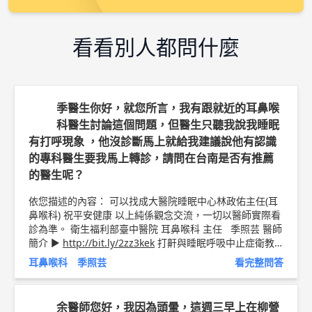
看看別人都問什麼
季醫生你好，就您所言，我有跟就近的耳鼻喉
科醫生討論這個問題，但醫生只聽我說我睡眠
有打呼現象 ，他沒診斷馬上就給我建議說他有認識
的專科醫生要我馬上轉診，請問在台南是否有推薦
的醫生呢？
依您描述的內容： 可以找成大醫院睡眠中心林政佑主任(耳
鼻喉科) 祝平安健康 以上純係觀念交流，一切以醫師實際看
診為準。 衛生福利部臺中醫院 耳鼻喉科 主任 季照芸 醫師
簡介 ►
http://bit.ly/2zz3kek
打鼾與睡眠呼吸中止症衛教
文章
http://bit.ly/2zyv7eZ
耳鼻喉科 季照芸
看完整問答
余醫師您好，我因為頭暈，這週三早上在柳營