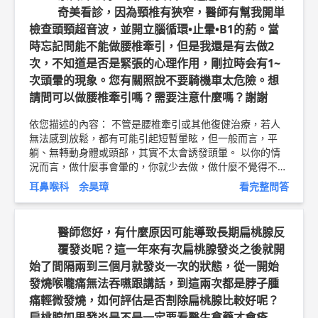
奇美看診，因為頸椎有狹窄，醫師有幫我開単
檢查頭頸超音波，並開立腦循環•止暈•B1的葯。當
時忘記問能不能做腰椎牽引，但是我還是有去做2
次，不知道是否是緊張的心理作用，剛拉時会有1~
次頭暈的現象。您有關照說不要騎機車太危險。想
請問可以做腰椎牽引嗎？需要注意什麼嗎？謝謝
依您描述的內容： 不管是腰椎牽引或其他復健治療，若人
無法感到放鬆，都有可能引起短暫暈眩，但一般而言，平
躺、無轉動身體或頭部，其實不太會誘發頭暈。 以你的情
況而言，做什麼事會暈的，你就少去做，做什麼不覺得不舒
服的，就沒關係。 針對眩暈症，除了吃藥之外，還要避免
耳鼻喉科 余昊璋
看完整問答
熬夜、過勞、刺激飲食、過鹹過甜等等，其他的，就回診追
蹤時再討論囉！ 以上純係觀念交流，一切以醫師實際看診
為準。 屏東明正耳鼻喉科診所 主治醫師 柳營奇美醫院耳鼻
醫師您好，有什麼原因可能導致長期扁桃腺反
喉科 兼任主治醫師 余昊璋 醫師簡介 ►
http://bit.ly/2vnDJB
覆發炎呢？這一年來有次扁桃腺發炎之後就開
N
流感疫苗衛教文章 ►
http://bit.ly/2Q59sBf
始了間隔兩到三個月就發炎一次的狀態，從一開始
發燒喉嚨痛無法吞嚥跟講話，到這兩次都是脖子腫
痛輕微發燒，如何評估是否割除扁桃腺比較好呢？
扁桃腺如果發炎是不是一定要看醫生拿藥才會痊