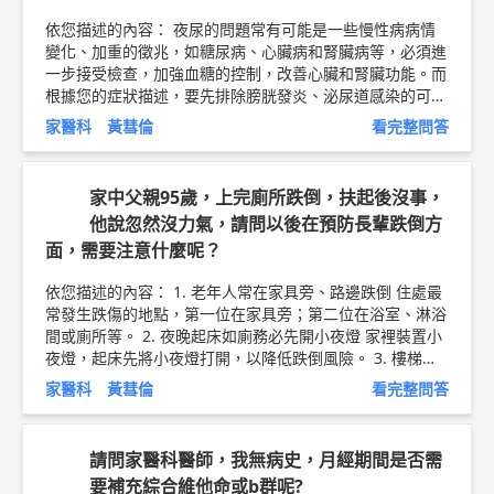
主治醫師 黃彗倫 醫師簡介 ►
http://bit.ly/2uUM3sQ
依您描述的內容： 夜尿的問題常有可能是一些慢性病病情
變化、加重的徵兆，如糖尿病、心臟病和腎臟病等，必須進
一步接受檢查，加強血糖的控制，改善心臟和腎臟功能。而
根據您的症狀描述，要先排除膀胱發炎、泌尿道感染的可能
性，因為在發炎狀態下，些微刺激便會有尿意感。 至於如
家醫科 黃彗倫
看完整問答
何改善呢？儘量在白天時喝水，晚餐後不要喝太多的水或吃
含水量高的水果；減少飲用酒、咖啡、茶等利尿的飲品，若
因疾病需要服用利尿劑，建議改在上午使用，以免夜間睡眠
家中父親95歲，上完廁所跌倒，扶起後沒事，
時才產生利尿效果；訓練骨盆腔的肌肉群，可強化膀胱抑制
他說忽然沒力氣，請問以後在預防長輩跌倒方
排尿的肌肉，不會一點剌激就想排尿；藉由使用藥物來對抗
面，需要注意什麼呢？
膀胱的低容量或尿液的多製造，使用上各有一些限制和必需
注意的副作用，這些都必需與醫師討論。 以上純係觀念交
依您描述的內容： 1. 老年人常在家具旁、路邊跌倒 住處最
流，一切以醫師實際看診為準。 新竹東元醫院 家庭醫學科
常發生跌傷的地點，第一位在家具旁；第二位在浴室、淋浴
主治醫師 黃彗倫 醫師簡介 ►
http://bit.ly/2uUM3sQ
血糖
間或廁所等。 2. 夜晚起床如廁務必先開小夜燈 家裡裝置小
控制衛教文章 ►
http://bit.ly/2vlkREB
夜燈，起床先將小夜燈打開，以降低跌倒風險。 3. 樓梯深
度不宜太淺、浴室保持乾燥 樓梯的深度最好深一些，讓老
家醫科 黃彗倫
看完整問答
人家的腳能夠整個踩在上面。 4. 前包後包鞋取代拖鞋 年長
者在室內、外，盡量穿前包後包的鞋子，也能減少跌倒機
率。 5. 規律運動加強下肢肌力 國健署提醒，年長者應規律
請問家醫科醫師，我無病史，月經期間是否需
運動，加強下肢肌力、身體柔軟度和平衡感。 6. 慢性疾病
要補充綜合維他命或b群呢?
者，遵循醫囑、規律服藥 服用藥物若出現頭暈、肌力減