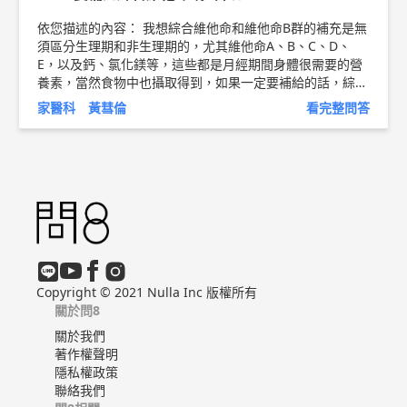
弱、步履不穩等狀況，需要與醫師討論以降低跌倒風險。
依您描述的內容： 我想綜合維他命和維他命B群的補充是無
以上純係觀念交流，一切以醫師實際看診為準。 新竹東元
須區分生理期和非生理期的，尤其維他命A、B、C、D、
醫院 家庭醫學科 主治醫師 黃彗倫 醫師簡介 ►
http://bit.l
E，以及鈣、氯化鎂等，這些都是月經期間身體很需要的營
y/2uUM3sQ
血糖控制衛教文章 ►
http://bit.ly/2vlkREB
養素，當然食物中也攝取得到，如果一定要補給的話，綜合
維他命可以說是最萬全的補給了！ 以上純係觀念交流，一
家醫科 黃彗倫
看完整問答
切以醫師實際看診為準。 東元醫院 家庭醫學科 主治醫師 黃
彗倫 醫師簡介 ►
http://bit.ly/2uUM3sQ
Copyright © 2021 Nulla Inc 版權所有
關於問8
關於我們
著作權聲明
隱私權政策
聯絡我們