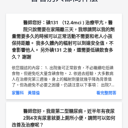
醫師您好：碘131 （12.4mci ) 治療甲亢，醫
院只說需要在家隔離三天，我想請問以我的劑
量需要多久的時候可以正常活動不需要和老人小孩
保持距離。 我多久體內的幅射可以到達安全值，不
會影響他人。 另外碘131 之後，還需要低碘飲食多
久？ 謝謝
依您描述的內容： 1. 出院後可正常飲食，不必繼續吃低碘
食物，但避免吃大量含碘食物。 2. 依過去經驗，大多數病
人在治療完第三週後，身上的輻射劑量就幾乎降為背景值
了。但為避免不必要之困擾，仍請注意以下事項： 出院7日
內： 與其他人應保持一公尺以上距離，每天不得超過一小
家醫科 黃彗倫
看完整問答
時；維持在二公尺以上距離，不限時間。避免接觸孕婦或孩
童，如有必要，每天不得超過10分鐘。每次如廁後的便器應
按水沖洗2次。 出院8～14日內： 避免接觸孕婦或孩童，如
醫師您好，我是第二型糖尿病，近半年有夜尿
有必要，每天不得超過20分鐘。每次如廁後應按水沖洗2
2到4次有尿意就要上厠所小便，請問可以如何
次。 出院14日以上： 可恢復正常生活。 以上純係觀念交
改善及治療呢？
流，一切以醫師實際看診為準。 新竹東元醫院 家庭醫學科