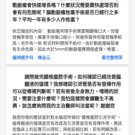
動脈瘤會快速增長嗎？什麼狀況需要盡快處理否則
神經外科 主治醫師 劉育澤 醫師簡介 ►
http://bit.ly/2MiiM
Un
坐骨神經痛衛教文章 ►
http://bit.ly/2BcPUrt
會有何危險呢？腦動脈瘤栓塞手術是否已經行之多
年？平均一年有多少人作栓塞？
依您描述的內容： 動脈瘤夾閉手術需要開顱傷口大，但復
發機率很低。酸塞手術傷口極小，術後恢復快但復發機率較
高。另外有一些 新式材料健保不給付。由於動脈瘤破裂會
有生命危險，因此大於5mm的動脈瘤應積極處理。栓塞手
術已行之多年每年有越來越多的病人使用這種方法處理。
腦神經外科 陳品元
看完整問答
以上純係觀念交流，一切以醫師實際看診為準。 林口長庚
紀念醫院 腦神經外科 副教授 陳品元 醫師簡介 ►
http://bi
t.ly/2zZXl2o
腦瘤檢查衛教文章 ►
http://bit.ly/2ypmr98
請問做完腰椎腹腔手術，如何確認已經改善腦
髓液的循環？我想確認引流管是否有發揮作用
可以從哪裡判斷呢？若有術後全身無力，嗜睡的狀
況，需要注意什麼呢？我怕這樣問會讓醫生不高
興，該怎麼詢問我的主治醫師叫洽當呢？ 謝謝您
我想你做的應該是針對水腦症所做的"腰椎腹腔引流手術"。
腦脊髓液的循環是否有改善及引流管是否有發揮作用，應該
從臨床上的反應可以得知；與術前相比較，若有明顯改善，