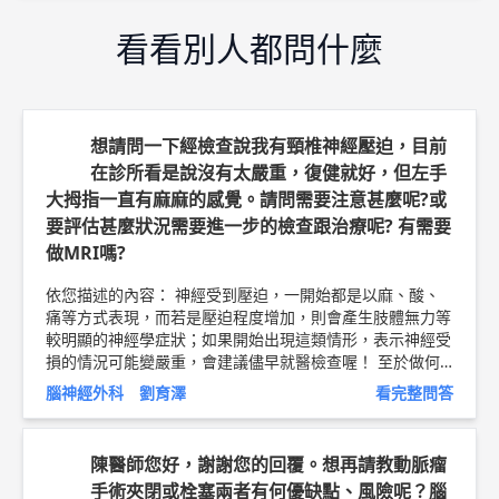
看看別人都問什麼
想請問一下經檢查說我有頸椎神經壓迫，目前
在診所看是說沒有太嚴重，復健就好，但左手
大拇指一直有麻麻的感覺。請問需要注意甚麼呢?或
要評估甚麼狀況需要進一步的檢查跟治療呢? 有需要
做MRI嗎?
依您描述的內容： 神經受到壓迫，一開始都是以麻、酸、
痛等方式表現，而若是壓迫程度增加，則會產生肢體無力等
較明顯的神經學症狀；如果開始出現這類情形，表示神經受
損的情況可能變嚴重，會建議儘早就醫檢查喔！ 至於做何
種檢查，則須依臨床實際狀況而決定。初期病患，一般會照
腦神經外科 劉育澤
看完整問答
X光片看骨頭排列、磨損情況，或是做神經傳導檢查，評估
神經何處有明顯壓迫；若是有嚴重的神經壓迫症狀，則會考
慮安排核磁共振做進一步的診斷。但實際需何種檢查或治
陳醫師您好，謝謝您的回覆。想再請教動脈瘤
療，建議當面與醫師諮詢討論過較合適。 以上純係觀念交
手術夾閉或栓塞兩者有何優缺點、風險呢？腦
流，一切以醫師實際看診為準。 林口長庚紀念醫院 急重症