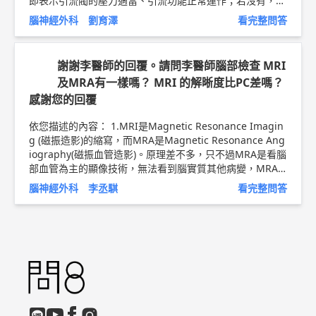
即表示引流閥的壓力適當、引流功能正常運作；若沒有，則
表示可能引流功能不佳或需改變壓力設定了。至於術後有無
腦神經外科 劉育澤
看完整問答
力、嗜睡情況，若持續數天，甚至狀況越來越嚴重，建議及
早回診較為安全。建議可以當面與主刀醫師提及你的反應與
問題，一般醫師都會與你討論的。 以上純係觀念交流，一
謝謝李醫師的回覆。請問李醫師腦部檢查 MRI
切以醫師實際看診為準。 林口長庚紀念醫院 急重症神經外
及MRA有一樣嗎？ MRI 的解晰度比PC差嗎？
科 主治醫師 劉育澤 醫師簡介 ►
http://bit.ly/2MiiMUn
感謝您的回覆
依您描述的內容： 1.MRI是Magnetic Resonance Imagin
g (磁振造影)的縮寫，而MRA是Magnetic Resonance Ang
iography(磁振血管造影)。原理差不多，只不過MRA是看腦
部血管為主的顯像技術，無法看到腦實質其他病變，MRA
只是MRI的其中一種顯像技術 2.不知道您所謂PC是指什
腦神經外科 李丞騏
看完整問答
麼？如果是指PET/CT正子攝影/電腦斷層那其實MRI與PET/
CT各有優缺點。MRI對於神經或軟組織看的清楚，而CT對
於骨頭比較清楚，但是PET正子攝影本身是來偵測腦部細胞
代謝異常，包括腫瘤或是退化性病灶如阿茲海默症。PET/C
T可以借助CT對解剖構造的顯像再配合PET對功能性代謝的
顯像來跟臨床醫師說腦部確切出現代謝異常的部位在哪裡。
當然也有PET結合MRI的技術，對於腦部病灶尤其是癲癇部
位的確認會更加準確。 以上純係觀念交流，一切以醫師實
際看診為準。 林口長庚紀念醫院 神經外科 助理教授 李丞騏