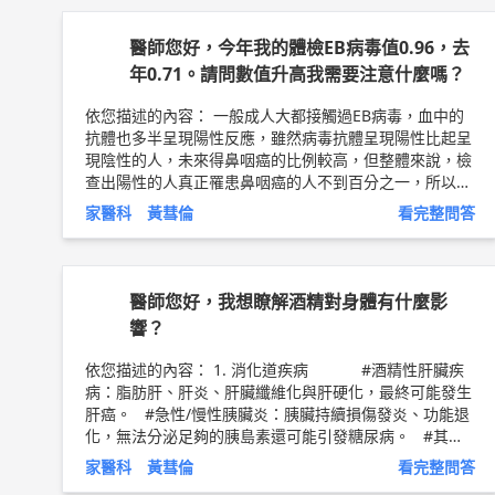
題的！ 以上純係觀念交流，一切以醫師實際看診為準。
新竹東元醫院 家庭醫學科 主治醫師 黃彗倫 醫師簡介 ►
醫師您好，今年我的體檢EB病毒值0.96，去
http://bit.ly/2uUM3sQ
年0.71。請問數值升高我需要注意什麼嗎？
依您描述的內容： 一般成人大都接觸過EB病毒，血中的
抗體也多半呈現陽性反應，雖然病毒抗體呈現陽性比起呈
現陰性的人，未來得鼻咽癌的比例較高，但整體來說，檢
查出陽性的人真正罹患鼻咽癌的人不到百分之一，所以此
種指數只能做參考，並不代表一定得了鼻咽癌，若臨床上
家醫科 黃彗倫
看完整問答
有所懷疑，出現下述四類症狀，則應接受鼻咽鏡檢查並持
續追蹤。 鼻咽癌的初期症狀大致分為四類： 第一是頸部
症狀，第二是鼻部症狀，第三是耳部症狀，第四是神經症
狀。 鼻咽癌初期的表徵大都是出現於頸部以上之淋巴腺
醫師您好，我想瞭解酒精對身體有什麼影
腫大，約有70%的病人可以見到；耳部的症狀常會出現的
響？
是單側耳悶塞、耳鳴以及聽力障礙等；至於鼻部的症狀則
常見晨起後咳痰中帶有血絲或者是鼻涕中帶有血絲等；最
依您描述的內容： 1. 消化道疾病 #酒精性肝臟疾
後神經方面的症狀主要是以第五、六對腦神經最容易被侵
病：脂肪肝、肝炎、肝臟纖維化與肝硬化，最終可能發生
犯，而其引發的臨床症狀為半邊臉麻、複視等。 以上純
肝癌。 #急性/慢性胰臟炎：胰臟持續損傷發炎、功能退
係觀念交流，一切以醫師實際看診為準。 新竹東元醫院
化，無法分泌足夠的胰島素還可能引發糖尿病。 #其他
家庭醫學科 主治醫師 黃彗倫 醫師簡介 ►
http://bit.ly/2
消化道疾病；長期喝酒也容易形成食道靜脈曲張、胃炎、
家醫科 黃彗倫
看完整問答
uUM3sQ
胃潰瘍、消化道出血。 2. 癌症 頭頸部(口腔、口咽、