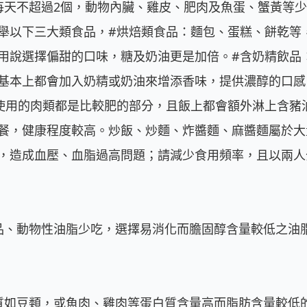
每天不超過2個，動物內臟、雞皮、肥肉及魚蛋、蟹黃等
舉以下三大類食品，#烘焙類食品：麵包、蛋糕、餅乾等
用說選擇偏甜的口味，糖及奶油更是加倍。#含奶精飲品
基本上都會加入奶精或奶油來增添香味，提供濃醇的口感
使用的肉類都是比較肥的部分，且飯上都會額外淋上含豬
餐，健康程度較高。炒飯、炒麵、炸醬麵、麻醬麵屬於大
，造成血壓、血脂過高問題；請減少食用頻率，且以兩人
品、動物性油脂少吃，選擇易消化而膽固醇含量較低之油
質如豆類，或魚肉、雞肉等蛋白質含量高而脂肪含量較低的