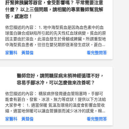
肝腎脾胰臟等器官，會受影響嗎？ 平常需要注意
什麼？ 以上三個問題，請相關的專業醫師幫我解
答，感謝您！
依您描述的內容： 1. 地中海型貧血是因為血色素中的血
球蛋白鍊合成缺陷所引起的先天性紅血球病變，貧血的原
因主要由於溶血，此溶血發生於骨髓或脾臟。所謂重型地
中海型貧血患者，往往在嬰兒期即逐漸發生症狀，蒼白、
黃疸、肝脾腫大甚至造成腹部隆起及骨骼變形，生長發育
家醫科 黃彗倫
看完整問答
遲緩。中型地中海型貧血者，血色素多維持在六至九間，
平時較不需依賴規則性輸血來維持。輕型地中海型貧血者
臨床上常不易被發覺，日常生活幾乎完全不影響。 2. 地
中海型貧血不論為甲型或乙型，都會危及孕婦或胎兒的生
醫師您好，請問糖尿病末梢神經循環不好，
命及健康，婚前或懷孕時接受地中海型貧血帶因者的篩
容易手腳冰冷，可以怎麼做來改善呢？
檢，十分重要。 3. 建議至血液腫瘤科或家庭醫學科就
診。 缺鐵性貧血是因缺乏鐵質而造成血紅素的合成有缺
依您描述的內容： 糖尿病併發周邊血管阻塞時，手腳可
陷，使得血液中紅血球內的血色素減少。造成缺鐵性貧血
能會有蒼白、發紫、冰涼、無力等症狀！提供以下方法給
原因有可能是： 1. 血液的流失，血液可以從胃腸
大家參考： 1. 適當保暖 氣溫及環境的溫度會影響血管收
道、泌尿道、生殖道等地方流失，血液的流失可以是看得
縮，適當地保暖可以讓血管擴張而減少冰冷的感覺，棉質
到的如血便、黑便、血尿等，也可以是看不到的，必須加
手套和襪子尤其重要，但避免選擇過緊的襪子，以免影響
家醫科 黃彗倫
看完整問答
以檢測。 2. 鐵質吸收的減少，此發生於長期吃素者
血液循環。 2. 避免熱傷害 許多人會使用熱水泡腳或熱水
或因胃切除、乳糜瀉或胃酸缺乏等病人，由於食物中含鐵
袋、熱水墊、電暖器烘烤來促進血液循環，但由於糖尿病