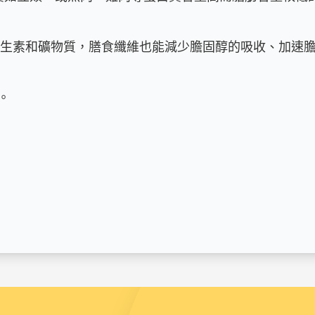
維生素和礦物質，膳食纖維也能減少膽固醇的吸收、加速膽

