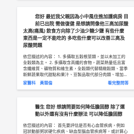
喉咽)癌症、消化道(食道和胃)癌症、肝癌，女性飲酒還會
提高罹患乳癌的機率。 3. 高血壓與心臟血管疾病 大量
喝酒不僅不能保護心血管，反而會增加高血壓、心肌梗
您好 最近我父親因為小中風住進加護病房 目
塞、冠狀動脈疾病的發生率。 4. 神經系統疾病 長期喝
前已出院 需做復健 是想請問像他三高加尿酸
酒的人會導致腦病變，尤其是這些人多半都營養不良，可
太高(痛風) 飲食方向除了少油少糖少鹽 有些什麼
能會產生因維生素B1缺乏所引發的維尼克-克薩可夫症候
東西是一定不能吃的 多吃些什麼可以改善三高及
群(Wernicke-Korsakoff syndrome)，大量喝酒的人也可
能因大腦受損提早走上失智的道路，另外酒精還會導致小
尿酸問題
腦退化及末梢神經炎。 5. 性功能障礙 酒精會抑制睪
丸製造男性賀爾蒙，造成不舉、無性慾等性功能障礙。而
依您描述的內容： 1. 多攝取五穀根莖類，並以未加工的
女性長期飲酒也會造成生殖系統的功能障礙，引發不排
全穀類為主。 2. 多攝取含高纖的食物，蔬菜熱量低且富
卵、提早停經等問題。 以上純係觀念交流，一切以醫師
含纖維質、礦物質和維生素，全穀類代替精緻穀類、當季
實際看診為準。 新竹東元醫院 家庭醫學科 主治醫師 黃彗
新鮮蔬果取代甜點和果汁、豆製品取代部分肉類、增加蔬
倫 醫師簡介 ►
http://bit.ly/2uUM3sQ
菜攝取量。 3. 減少油脂和飽和脂肪酸的攝取，建議多選
家醫科 黃彗倫
看完整問答
用植物油如: 芥花油、橄欖油、苦茶油，奶類盡量以低脂
或脫脂乳製品為主，肉類攝取多以瘦肉取代肥肉。 4. 減
少鹽分攝取，可多選擇新鮮食物烹調，避免食用醃製品、
加工品並減少含高鹽調味料的使用。 5. 多運用三低一高
醫生 您好 想請問要如何降低膽固醇 除了運
「低糖、低油、低鹽、高纖」的飲食原則！ 以上純係觀
動以外還有沒有什麼辦法 可以降低膽固醇
念交流，一切以醫師實際看診為準。 東元醫院 家庭醫學
科 主治醫師 黃彗倫 醫師簡介 ►
http://bit.ly/2uUM3sQ
依您描述的內容： 首先要評估是否有心血管疾病，例如
冠狀動脈粥狀硬化疾病、缺血型腦血管疾病等，或計算心