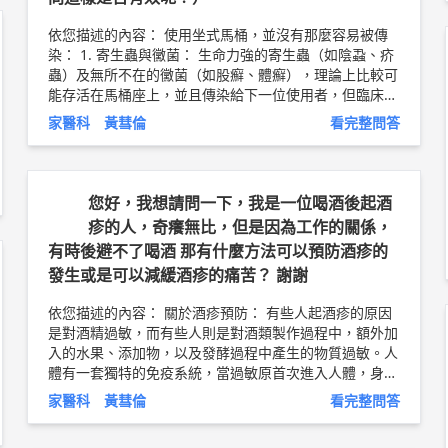
依您描述的內容： 使用坐式馬桶，並沒有那麼容易被傳
染： 1. 寄生蟲與黴菌： 生命力強的寄生蟲（如陰蝨、疥
蟲）及無所不在的黴菌（如股癬、體癬），理論上比較可
能存活在馬桶座上，並且傳染給下一位使用者，但臨床上
幾乎沒有見過這樣的病例。 2. 前一位使用者身上活躍的
家醫科 黃彗倫
看完整問答
病毒： 如果前一位馬桶使用者尿液中有病毒（如疱疹、
菜花、愛滋病），且病毒正處於活動期，當下一位使用者
沾到前一位的尿液，理論上有可能被傳染，但實際上也沒
有發生過。 3. 由細菌引起的疾病： 由細菌所引起的淋
您好，我想請問一下，我是一位喝酒後起酒
病、梅毒等，傳染途徑是性行為及皮膚直接接觸，坐馬桶
疹的人，奇癢無比，但是因為工作的關係，
座與性行為無關，也沒有直接接觸到他人皮膚，得到這些
有時後避不了喝酒 那有什麼方法可以預防酒疹的
疾病的機率更是非常的低。 4. 噴酒精基本上是有幫助！
發生或是可以減緩酒疹的痛苦？ 謝謝
以上純係觀念交流，一切以醫師實際看診為準。 新竹東
元醫院 家庭醫學科 主治醫師 黃彗倫 醫師簡介 ►
http://
依您描述的內容： 關於酒疹預防： 有些人起酒疹的原因
bit.ly/2uUM3sQ
是對酒精過敏，而有些人則是對酒類製作過程中，額外加
入的水果、添加物，以及發酵過程中產生的物質過敏。人
體有一套獨特的免疫系統，當過敏原首次進入人體，身體
的記憶細胞便會將其記憶並形成抗體，未來只要身體接觸
家醫科 黃彗倫
看完整問答
到相同過敏原，便會立即出現一連串的過敏反應。因此，
要避免酒疹發生，最好的方法就是別碰酒類飲品。 關於