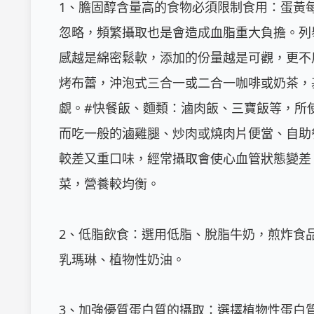
1、膽固醇含量高的食物必須限制食用：蛋黃
忽略，頻繁攝取也是會造成血脂重大負擔。列
感越是綿密鬆軟，添加的份量越是可觀，更不
烤布蕾，沖泡式三合一或二合一咖啡或奶茶，
覷。#快餐飯、麵類：滷肉飯、三寶飯等，所
而吃一般的滷雞腿、炒肉或燒肉片便當、自助
較差又重口味，經常攝取會使心血管狀態變差
菜，營養較均衡。

2、低脂飲食：選用低脂、脫脂牛奶，煎炸食
乳瑪琳、植物性奶油。

3、加強優質蛋白質的攝取：選擇植物性蛋白