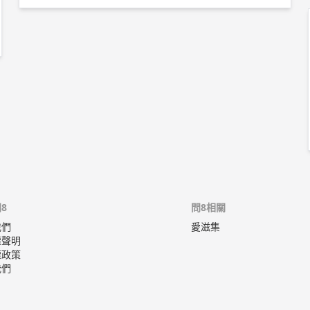
下。 天然精油中，需要格外注意的是具有薄荷醇跟甲基
水楊酸這兩種香氣分子的精油，因此需要避開的精油是具
有薄荷醇的胡椒薄荷，以及具有甲基水楊酸的冬青白珠
樹。 (以上參考自罕病基金會網站的整理) 以上純係觀念交
流，一切以醫師實際看診為準。 新竹東元醫院 家庭醫學
科 主治醫師 黃彗倫 醫師簡介 ►
http://bit.ly/2uUM3sQ
8
問8相關
我們
愛滋集
權聲明
權政策
我們