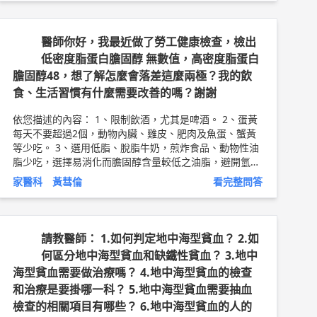
的關鍵期，即使吃藥也沒有幫助。因為病毒已經打完仗
了，接下來的重點就是要修復清理善後，也就是把傷口照
顧好。 以上純係觀念交流，一切以醫師實際看診為準。
醫師你好，我最近做了勞工健康檢查，檢出
吉安醫院副院長 家醫科 主治醫師 鄭崇佑 醫師簡介 ►
htt
低密度脂蛋白膽固醇 無數值，高密度脂蛋白
p://bit.ly/2BeUpSb
膽固醇48，想了解怎麼會落差這麼兩極？我的飲
食、生活習慣有什麼需要改善的嗎？謝謝
依您描述的內容： 1、限制飲酒，尤其是啤酒。 2、蛋黃
每天不要超過2個，動物內臟、雞皮、肥肉及魚蛋、蟹黃
等少吃。 3、選用低脂、脫脂牛奶，煎炸食品、動物性油
脂少吃，選擇易消化而膽固醇含量較低之油脂，避開氫化
植物油，氫化植物油又名酥油、乳瑪琳、植物性奶油。
家醫科 黃彗倫
看完整問答
5、選擇植物性蛋白質如豆類，或魚肉、雞肉等蛋白質含
量高而脂肪含量較低的肉類。 6、每天食用新鮮五色蔬菜
500克。它們富含維生素和礦物質，膳食纖維也能減少膽
固醇的吸收、加速膽固醇排泄，降低血脂。 7、每天所攝
請教醫師： 1.如何判定地中海型貧血？ 2.如
入的總熱量要限制。山藥、白薯、芋頭等，要與主食米、
何區分地中海型貧血和缺鐵性貧血？ 3.地中
麵粉調換吃，少吃甜食、含糖飲料等。 以上純係觀念交
海型貧血需要做治療嗎？ 4.地中海型貧血的檢查
流，一切以醫師實際看診為準。 東元醫院 家庭醫學科 主
和治療是要掛哪一科？ 5.地中海型貧血需要抽血
治醫師 黃彗倫 醫師簡介 ►
http://bit.ly/2uUM3sQ
檢查的相關項目有哪些？ 6.地中海型貧血的人的