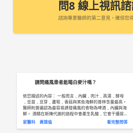
問8 線上視訊諮
諮詢專業醫師的第二意見，確保您
請問痛風患者能喝白麥汁嗎？
依您描述的內容： 一般而言﹐內臟﹑肉汁﹑高湯﹑酵母
﹑豆苗﹑豆芽﹑蘆筍﹑香菇與某些海鮮的普林含量最高。
醫師則普遍認為最容易誘發痛風的食物為啤酒﹑內臟與海
鮮。 酒精在新陳代謝的過程中會產生乳酸﹐它會干擾尿
酸排出﹐使尿酸滯留在人體內。啤酒等釀造酒﹐在釀造過
家醫科 黃彗倫
看完整問答
程中會因酵母菌大量繁殖造成普林的增加﹐更容易刺激尿
酸上昇。 白麥汁不屬於高普林食物，適合飲用是沒有問