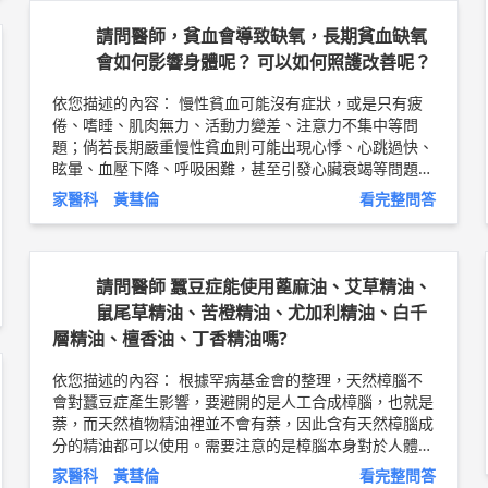
酒疹處置： 通常只要大量飲水，將身體血液中的酒精等
過敏原稀釋、排泄掉，都有助於緩解酒疹症狀。如果出現
請問醫師，貧血會導致缺氧，長期貧血缺氧
嚴重身體發熱、全身性紅疹等劇烈過敏反應時，建議儘速
會如何影響身體呢？ 可以如何照護改善呢？
就醫，評估是否需要使用抗組織胺類，或含類固醇藥物、
針劑，來減緩過敏症狀。 以上純係觀念交流，一切以醫
依您描述的內容： 慢性貧血可能沒有症狀，或是只有疲
師實際看診為準。 東元醫院 家庭醫學科 主治醫師 黃彗倫
倦、嗜睡、肌肉無力、活動力變差、注意力不集中等問
醫師簡介 ►
http://bit.ly/2uUM3sQ
題；倘若長期嚴重慢性貧血則可能出現心悸、心跳過快、
眩暈、血壓下降、呼吸困難，甚至引發心臟衰竭等問題。
飲食方面 1. 缺鐵性貧血的患者可攝取富含鐵質的食物，
家醫科 黃彗倫
看完整問答
攝取鐵劑可以和果汁共飲，因為維生素C 可以幫助鐵質的
吸收。溶血性貧血的患者則勿刻意補充鐵質，因過量的鐵
質會造成身體的負擔與傷害。 2. 惡性貧血時，人無法吸
收任何維生素B12，依醫囑指示注射維生素B12。 3. 再生
請問醫師 蠶豆症能使用蓖麻油、艾草精油、
不良性貧血以攝取高熱量及高維生素和容易消化吸收的食
鼠尾草精油、苦橙精油、尤加利精油、白千
物為宜。 身體保健 1. 避免太激烈的活動，以防組織耗氧
層精油、檀香油、丁香精油嗎?
量或需氧量增加造成身體的不適。 2. 注意有無頭暈、軟
弱無力等現象，採漸進式活動方式，如躺→坐→站→走，
依您描述的內容： 根據罕病基金會的整理，天然樟腦不
避免快速改變姿勢，預防跌倒的發生。 3. 定期返診抽血
會對蠶豆症產生影響，要避開的是人工合成樟腦，也就是
檢查。 以上純係觀念交流，一切以醫師實際看診為準。
萘，而天然植物精油裡並不會有萘，因此含有天然樟腦成
新竹東元醫院 家庭醫學科 主治醫師 黃彗倫 醫師簡介 ►
分的精油都可以使用。需要注意的是樟腦本身對於人體的
http://bit.ly/2uUM3sQ
肌少症衛教文章 ►
http://bit.ly/
影響就比較刺激，所以就算使用，也是建議用量在1%以
2IS5xra
家醫科 黃彗倫
看完整問答