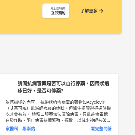
線上諮詢醫師
了解更多
立即預約
請問抗病毒藥是否可以自行停藥，因帶狀疱
疹已好，是否可停藥?
依您描述的內容： 抗帶狀疱疹病毒的藥物如Acyclovir
（艾塞可威）能減輕疱疹的症狀，但醫生提醒得把握時機
吃才會有效。 這種口服藥無法清除病毒，只能趁病毒還
在發作時，阻止病毒持續繁殖、擴散，以減少神經被破壞
的程度跟水泡的範圍。因此要在病毒剛跑出來的時候吃，
家醫科 鄭崇佑
看完整問答
大約是疱疹開始冒出的5天之內，效果最好。 若超過5天