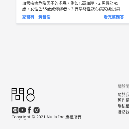
血管疾病危險因子的多寡，例如1.高血壓、2.男性≧45
歲，女性≧55歲或停經者、3.有早發性冠心病家族史(男
性≦55歲，女性≦65歲)、4.高密度膽固醇<40mg/dL、5.
家醫科 黃彗倫
看完整問答
吸菸等，配合低密度膽固醇的數值決定是否需要使用藥物
治療。 血液中膽固醇過高，建議以下的飲食調整： 1、膽
固醇含量高的食物必須限制食用：蛋黃每天不超過2個，
動物內臟、雞皮、肥肉及魚蛋、蟹黃等少吃。 2、低脂飲
食：選用低脂、脫脂牛奶，煎炸食品、動物性油脂少吃，
選擇易消化而膽固醇含量較低之油脂，避開氫化植物油，
氫化植物油又名酥油、乳瑪琳、植物性奶油。 3、加強優
質蛋白質的攝取：選擇植物性蛋白質如豆類，或魚肉、雞
肉等蛋白質含量高而脂肪含量較低的肉類。 4、每天食用
新鮮五色蔬菜500克：它們富含維生素和礦物質，膳食纖
維也能減少膽固醇的吸收、加速膽固醇排泄，降低血脂。
以上純係觀念交流，一切以醫師實際看診為準。 新竹東
關於問
元醫院 家庭醫學科 主治醫師 黃彗倫 醫師簡介 ►
http://
關於
bit.ly/2uUM3sQ
著作
隱私
聯絡
Copyright © 2021 Nulla Inc 版權所有