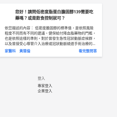
質不足或鐵質吸收減少而引起缺鐵性貧血症。 3. 懷
患者容易有周邊感覺異常的問題，因此使用加熱的產品會
孕授乳時發育中的小孩 ，因鐵質需求量增加而引起。
有燙傷的疑慮，應儘量避免使用。 3. 正確坐姿 避免兩腿
您好！請問低密度脂蛋白膽固醇139需要吃
缺鐵性貧血的診斷只是一種症候群，並非最後的診斷，
交叉於膝蓋、翹腳或盤腿而坐。 4. 加強運動促進循環 多
因此當一個人得到缺鐵性貧血時，一定要仔細尋找發生缺
藥嗎？或是飲食控制就可？
做手指、腳趾伸展運動或局部肌肉的按摩，有助於肌肉組
鐵性貧血的可能原因，方能對症治療。 以上純係觀念交
織放鬆和促進血液循環。 5. 減少危險因子 (1) 戒菸 (2) 穩
流，一切以醫師實際看診為準。 新竹東元醫院 家庭醫學
依您描述的內容： 低密度膽固醇的標準值，是依照風險
定控制血糖、血壓、血脂肪 (3) 維持理想體重 以上純係觀
程度不同而有不同的建議，健保給付降血脂藥物的門檻，
科 主治醫師 黃彗倫 醫師簡介 ►
http://bit.ly/2uUM3sQ
念交流，一切以醫師實際看診為準。 新竹東元醫院 家庭
也是依照這樣的準則。對於曾發生急性冠狀動脈症候群，
醫學科 主治醫師 黃彗倫 醫師簡介 ►
http://bit.ly/2uUM
以及曾接受心導管介入治療或冠狀動脈繞道手術治療的患
3sQ
者，應該將低密度膽固醇控制在70 mg/dL以下；若有糖
家醫科 黃彗倫
看完整問答
尿病或心血管疾病，控制目標則是降到100mg/dL以下。
若沒有相關心血管疾病，則要考慮具有多少危險因子。危
險因子定義包括高血壓、年齡、有早發性冠心病家族史、
高密度膽固醇小於40 mg/dL和吸菸等。若有兩個以上危
險因子，低密度膽固醇超過130 mg/dL便建議使用降血脂
登入
藥物治療。 以上純係觀念交流，一切以醫師實際看診為
準。 東元醫院 家庭醫學科 主治醫師 黃彗倫 醫師簡介 ►
專家登入
http://bit.ly/2uUM3sQ
企業登入