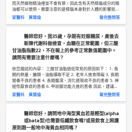
而天然植物精油裡並不會有萘，因此含有天然樟腦成分的精
油都可以使用。需要注意的是樟腦本身對於人體的影響就比
較刺激，所以就算使用，也是建議用量在1%以下。 天然精
家醫科 黃彗倫
看完整問答
油中，需要格外注意的是具有薄荷醇跟甲基水楊酸這兩種香
氣分子的精油，因此需要避開的精油是具有薄荷醇的胡椒薄
荷，以及具有甲基水楊酸的冬青白珠樹。 (以上參考自罕病
醫師您好，我35歲，孕期有妊娠糖尿，產後去
基金會網站的整理) 以上純係觀念交流，一切以醫師實際看
新陳代謝科做檢查，血糖在正常範圍，但三酸
診為準。 新竹東元醫院 家庭醫學科 主治醫師 黃彗倫 醫師
甘油脂指數22，不在報上的參考正常數值範圍中。
簡介 ►
http://bit.ly/2uUM3sQ
請問有需要注意什麼嗎？
依您描述的內容： 三酸甘油脂過低常見的原因如下： 1. 長
期的熱量、醣類、油脂攝取不足 2. 老年人進食障礙 3. 長期
營養不良的患者 4. 長期腹瀉、消化道吸收不良的患者 5. 神
經性厭食症的患者 6. 甲狀腺功能亢進的患者 因此，建議您
每三個月定期檢測空腹血糖、糖化血色素、三酸甘油脂、膽
家醫科 黃彗倫
看完整問答
固醇和尿酸，並與家庭醫師討論喔！ 以上純係觀念交流，
一切以醫師實際看診為準。 新竹東元醫院 家庭醫學科 主治
醫師 黃彗倫 醫師簡介 ►
http://bit.ly/2uUM3sQ
血糖控制
醫師您好，請問地中海型貧血若是輕型(alpha
衛教文章 ►
http://bit.ly/2vlkREB
或bata型)也需要低鐵飲食嗎?或是飲食上照護
原則跟一般地中海貧血相同嗎？