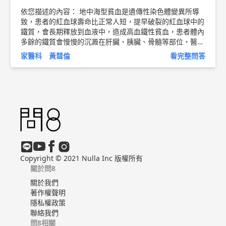
依您描述的內容： 地中海型貧血是遺傳性染色體變異所導
致，患者的紅血球壽命比正常人短，提早破裂的紅血球中的
鐵質，會長期釋放到血液中，造成高血鐵性貧血，患者體內
多餘的鐵質會慢慢的沉澱在肝臟、胰臟、骨髓等部位，醫學
上稱此現象為鐵質沉積症。因此，地中海型貧血患者的日常
家醫科 黃彗倫
看完整問答
飲食中，必須避免過量含鐵的食物，不需要刻意補充鐵劑，
在食物的選擇上則與一般人接近，攝取均衡的營養為佳。
以上純係觀念交流，一切以醫師實際看診為準。 新竹東元
醫院 家庭醫學科 主治醫師 黃彗倫 醫師簡介 ►
http://bit.l
y/2v8p9xZ
血糖控制衛教文章 ►
http://bit.ly/2vlkREB
Copyright © 2021 Nulla Inc 版權所有
關於問8
關於我們
著作權聲明
隱私權政策
聯絡我們
問8相關