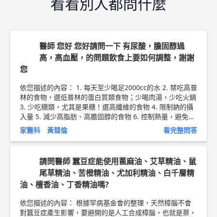
看看別人都問什麼
醫師 您好 您好請問一下 有尿酸，膽固醇過
高，高血壓，的問題飲食上要如何調整，謝謝
您
依您描述的內容： 1. 每天至少喝足2000cc的水 2. 禁吃高普
林的食物，選低普林的蛋白質類食物；少喝肉湯，少吃火鍋
3. 少吃糖類，尤其是果糖！選高纖維的食物 4. 限制鈉的攝
入量 5. 減少高脂肪、高膽固醇的食物 6. 控制熱量，避免體
重增加 7. 多吃含鉀的食物 8. 料理多採水煮、悶燉、清蒸之
家醫科 黃彗倫
看完整問答
方式，並以植物油代替動物油 9. 可考慮地中海飲食 以上純
係觀念交流，一切以醫師實際看診為準。 新竹東元醫院 家
庭醫學科 主治醫師 黃彗倫 醫師簡介 ►
http://bit.ly/2uUM
請問醫師 蠶豆症能使用蓖麻油、艾草精油、鼠
3sQ
尾草精油、苦橙精油、尤加利精油、白千層精
油、檀香油、丁香精油嗎?
依您描述的內容： 根據罕病基金會的整理，天然樟腦不會
對蠶豆症產生影響，要避開的是人工合成樟腦，也就是萘，