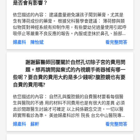
是否會有影響？
依您描述的內容： 建議盡量避免讓孩子聞到藥膏，尤其是
含有薄荷成份的藥膏。 根據兒科醫學會建議： 薄荷醇與類
似物質對神經系統有抑制作用，有些嬰幼兒過量使用引起呼
吸停止等嚴重不良反應的報告。內服或塗抹於鼻孔、臉部、
胸部時，進入中樞神經系統的藥量較多，比較容易引起危
婦產科 陳怡斌
看完整問答
險。
https://www.pediatr.org.tw/people/edu_info.asp?i
d=20
以上純係觀念交流，一切以醫師實際看診為準。 陳怡
斌 中西醫師 醫學博士 中華民國婦產科專科醫師 中華民國中
謝謝蘇醫師回覆關於自然孔切除子宮的費用問
醫兒科醫學會專科醫師 中華民國骨質疏鬆症學會專科醫師
題。想再請問拋棄式的內視鏡手術器械有哪一
長庚紀念醫院婦產科生殖醫學中心主治醫師 前長庚紀念醫
些呢？要自費的費用大約是多少錢呢?腹腔鏡也有要
院中醫婦科主治醫師 前長庚紀念醫院中藥藥事委員會主席
前長庚紀念醫院生殖醫學中心駐診主治醫師 前長庚紀念醫
自費的費用嗎?
院海扶刀治療中心駐診主治醫師 醫師簡介 ►
http://bit.ly/2
QaZY7X
https://www.cgmh.org.tw/tw/Services/DoctorI
依您描述的內容： 自然孔與腹腔鏡的自費醫材要看每個醫
nfo/7548
生與醫院的不通 用的材料不同費用也是有很大的差異 必須
去診間跟醫生討論才可確定 以上純係觀念交流，一切以醫
師實際看診為準。 美迪婦產科診所 院長 台北中山醫院專任
主治醫師 祈新婦產科-生殖醫學中心 主治醫師（有子宮鏡檢
婦產科 蘇軒
看完整問答
查，自費門診） 蘇軒 醫師簡介 ►
http://bit.ly/2uZnDhO