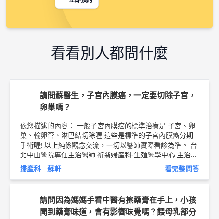
立即預約
看看別人都問什麼
請問蘇醫生，子宮內膜癌，一定要切除子宮，
卵巢嗎？
依您描述的內容： 一般子宮內膜癌的標準治療是 子宮、卵
巢、輸卵管、淋巴結切除喔 這些是標準的子宮內膜癌分期
手術喔! 以上純係觀念交流，一切以醫師實際看診為準。 台
北中山醫院專任主治醫師 祈新婦產科-生殖醫學中心 主治醫
師（有子宮鏡檢查，自費門診） 蘇軒 醫師簡介 ►
http://bi
婦產科 蘇軒
看完整問答
t.ly/2uZnDhO
衛教文章:
https://tw.wen8health.com/arti
cle/239
請問因為媽媽手看中醫有擦藥膏在手上，小孩
聞到藥膏味道，會有影響味覺嗎？餵母乳部分