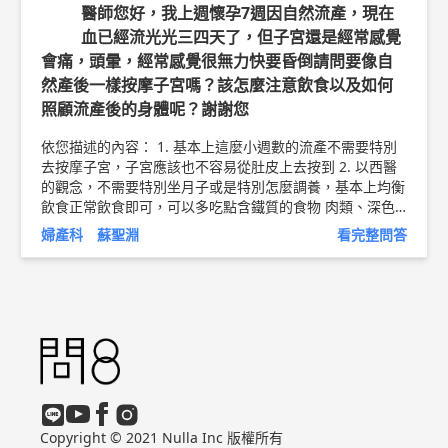
醫師您好，我上週懷孕7週因自然流產，現在
血已經流光光三四天了，但子宮還是經常感覺
會痛，頭暈，經常感覺很無力快要昏倒請問要像自
然產後一樣按摩子宮嗎？該怎麼注意飲食以及如何
照顧流產後的身體呢？謝謝您
依您描述的內容： 1. 基本上這麼小週數的流產不需要特別
去按摩子宮，子宮應該也不容易從肚皮上去按到 2. 以西醫
的觀念，不需要特別坐月子或是特別怎麼調養，基本上均衡
飲食正常飲食即可，可以多吃點含鐵質的食物 肉類、深色
蔬菜、動物內臟... 等食物，可以讓身體的造血功能正常，以
婦產科 蘇聖淵
看完整問答
補充流產時流失的血液 以上純係觀念交流，一切以醫師實
際看診為準。 中國醫藥大學新竹附設醫院 婦產科 主治醫師
蘇聖淵 醫師簡介 ►
http://bit.ly/2Lo47qp
Copyright © 2021 Nulla Inc 版權所有