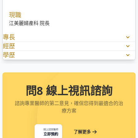
現職
江美麗婦產科 院長
專長
經歷
中西醫整合婦科疾病治療​
不孕、感染、月經異常
學歷
中華民國婦產科專科醫師
經痛、子宮內膜異位
台灣醫用超音波學會會員
南京中醫藥大學博士、高雄醫學大學醫學士
多囊性卵巢、卵巢早衰、HPV疫苗
台灣更年期醫學會會員
漏尿、頻尿、私密乾澀、私密鬆弛
台灣婦女泌尿暨骨盆醫學會會員
更年期、行房問題、健康檢查
​中華民國美容醫學醫學會會員
問8 線上視訊諮詢
韓國頭皮專科醫學榮譽會員
​新竹台大分院婦產科主治醫師
諮詢專業醫師的第二意見，確保您得到最適合的治
療方案
線上諮詢醫師
了解更多
立即預約