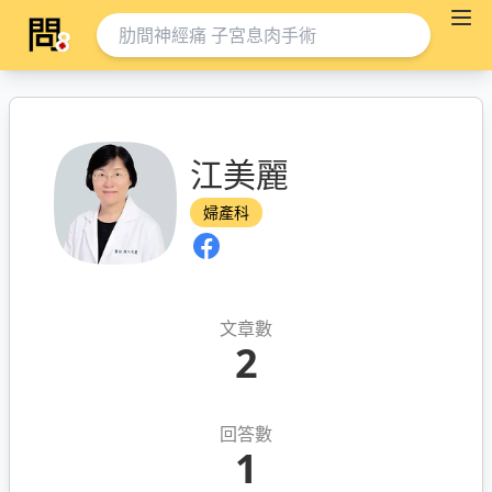
江美麗
婦產科
文章數
2
回答數
1