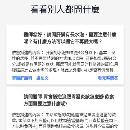
看看別人都問什麼
醫師您好，請問肝臟有長水泡，需要注意什麼
呢？有什麼方法可以讓它不再變大嗎？
依您描述的內容： 肝臟的水泡如果是4公分以下, 基本上良
性的居多 ,並不需要特別的方式加以去除 ,可是如果超過4公
分,或者是有明顯的症狀, 那麼可能就需要外科醫師的幫忙,用
腹腔鏡進去做水泡的處理，除此之外要小心是否有併發腎臟
的多發性水泡，因為那是另一種遺傳的疾病 叫做：體染色
胃腸肝膽科 盧柏文
看完整問答
體顯性多囊性腎臟病(ADPKD),就要請臨床醫師多注意 以上
純係觀念交流，一切以醫師實際看診為準。 輝雄健檢診所
內科 主任 盧柏文 問8健康新聞網 ►
https://goo.gl/thHdO
請問醫師 胃食道逆流跟胃發炎該怎麼辦 飲食
q
問8 Facebook ►
https://goo.gl/UZt42U
問8 醫學動
方面需要注意什麼呢?
畫 ►
https://goo.gl/Fo1lHQ
依您描述的內容： 生活型態的改變,體重過重者應適當的減
重, 頭部以下的床墊可以用枕頭適當墊高(而非直接墊在頭下
方以避免落枕),而且應避免睡前飲食過量, 油脂性含量高的食