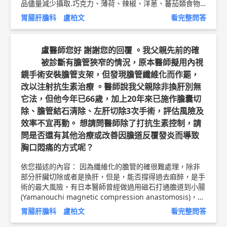
品儘量減少攝取.巧克力、薄荷、辣椒、洋蔥、蕃茄類食物
以及其製品亦應少用.各式酒品、柳澄汁、檸檬汁、蕃茄
胃腸肝膽科 盧柏文
看完整問答
汁、柚子、咖啡，可樂和茶葉等飲料會刺激胃酸分泌,也是
建議減量使用.戒菸對於胃食道逆流的控制也有幫助, 至於藥
物方面:黃體素、前列腺素、抗膽鹼類藥物、降血壓藥、抗
盧醫師您好 謝謝您的回覆 。我父親先前的確
巴金森症藥物、鎮定劑、止痛劑、鈣離子阻斷劑、都可能降
被診斷有膽管狹窄的情況，原本醫師擬用內視
低下食道括約肌張力而增加了逆流,也是需要與臨床醫師討
鏡手術安裝膽管支架，但發現膽管纖維化而作罷，
論。 以上純係觀念交流，一切以醫師實際看診為準。 雙和
醫院消化內科主治醫師 盧柏文 胃食道逆流飲食衛教文章:
ht
改以注射抗生素治療 。醫師說我父親除非換肝別無
tps://tw.wen8health.com/article/219
它法，但他今年已66歲，加上20年來已施作膽囊切
除、膽管結石清除、左肝切除3次手術，評估風險及
效率不宜再動。 想請問醫師除了打抗生素控制，請
問是否還有其他治療或改善因膽道反覆發炎而導致
胸口悶痛的方式呢？
依您描述的內容： 因為纖維化的膽管的確很難處理，除非
部分肝臟切除或者是換肝，但是，能否撐得過去麻醉，是手
術的最大風險，有日本醫師曾經做過用磁石打通膽道到小腸
(Yamanouchi magnetic compression anastomosis)，或
者是用內視鏡超音波(Endoscopic Ultrasonography)guide
胃腸肝膽科 盧柏文
看完整問答
打動進入肝臟疏通膽管，但是因為健保給付的關係，有些耗