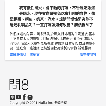
材無法進入台灣市場，可以建議您尋求台灣膽道鏡的權威，
劉乃仁教授，林口長庚醫院，在門診討論後進行進一步的安
我有慢性胃炎，會不斷的打嗝，不管是吃飯還
排 以上純係觀念交流，一切以醫師實際看診為準。 輝雄健
是喝水，現在會盡量避免吃會打嗝的食物，像
檢診所 內科 主任 盧柏文 醫師簡介 ►
http://bit.ly/2JICtyw
是麵類、麵包、奶茶、汽水。想請問慢性胃炎能不
脂肪肝衛教文章 ►
http://bit.ly/2MCca2D
能喝乳製品呢？一直打嗝該如何改善？麻煩醫師了
依您描述的內容： 乳製品對於胃炎,除非是對牛奶過敏,基本
上不會有太大的影響；打嗝的原因比較像是:食物過速進入
消化道,而帶入大量空氣所導致,建議您細嚼慢嚥,並且儘量不
要一邊進食一邊說話,也請避開較為油膩的食物,減低腸胃道
的蠕動下降的可能,若是改變之後還是持續打嗝,並且有上腹
胃腸肝膽科 盧柏文
看完整問答
不適的症狀,建議您尋求您附近的腸胃專科醫師討論,是否接
受內視鏡檢以便進一步的治療喔 以上純係觀念交流，一切
以醫師實際看診為準。 輝雄健檢診所 內科 主任 盧柏文 醫
師簡介 ►
http://bit.ly/2JICtyw
胃食道逆流衛教文章 ►
htt
p://bit.ly/2OdQWoE
Copyright © 2021 Nulla Inc 版權所有