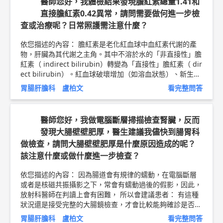
醫師您好，我體檢結果發現膽紅素總量1.41和
直接膽紅素0.42異常，請問需要做何進一步檢
查或治療呢？日常照護需注意什麼？
依您描述的內容： 膽紅素是老化紅血球中血紅素代謝的產
物，肝臟為其代謝之主角。其中不溶於水的「非直接性」膽
紅素（ indirect bilirubin）轉變為「直接性」膽紅素（ dir
ect bilirubin）。紅血球破壞增加（如溶血狀態）、新生兒
肝臟發育未全、及病毒性或藥物性肝炎，都可能導致非接合
胃腸肝膽科 盧柏文
看完整問答
性膽紅素增加。此外，肝外膽管阻塞影響膽汁排除亦為「直
接性」膽紅素升高之常見原因。我會建議您先排除是否有病
毒肝炎的感染以及血液疾病，假如都沒有，比較常見的就是
醫師您好，我做電腦斷層掃描檢查腎臟，反而
吉伯特氏症候群(Gilbert's Syndrome)，一種不會引響壽命
發現大腸壁壁肥厚，醫生建議我儘快到腸胃科
的常見非直接性膽紅素升高的症狀，不會有其它肝功能異常
做檢查，請問大腸壁壁肥厚是什麼原因造成的呢？
現象，理學檢查全部正常，幾乎不會有明顯症狀，或是影響
到生的存活，其中患者性別以男性居多，但是女性在台灣也
該注意什麼或做什麼進一步檢查？
不少，可以做長期追蹤即可不用擔心。 以上純係觀念交
流，一切以醫師實際看診為準。 輝雄健檢診所 內科 主任 盧
依您描述的內容： 因為腸道會有規律的蠕動，在電腦斷層
柏文 醫師簡介 ►
http://bit.ly/2JICtyw
膽結石衛教文章 ►
h
或者是核磁共振攝影之下，常會有蠕動過後的假影，因此，
ttp://bit.ly/2Nj6ICN
放射科醫師在判讀上會有困難， 所以會建議患者： 有這種
狀況還是接受完整的大腸鏡檢查，才會比較能夠確診是否有
病灶 以上純係觀念交流，一切以醫師實際看診為準。 輝雄
胃腸肝膽科 盧柏文
看完整問答