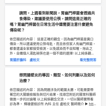
健檢診所 內科 主任 盧柏文 問8健康新聞網 ►
https://goo.
gl/thHdOq
問8 Facebook ►
https://goo.gl/UZt42U
問8
醫學動畫 ►
https://goo.gl/Fo1lHQ
請問，上週看到新聞說，胃幽門桿菌會透過共
食傳染，建議要使用公筷，請問這是正確的
嗎？胃幽門桿菌在日常生活中還需要注意什麼避免
傳染呢？
依您描述的內容： 這是正確的觀念，因為幽門桿菌是糞口
傳染，所以建議使用公筷母匙，而且依但家人有幽門桿菌，
都會建議全家都接受檢測，以免感染而不自知喔，除此之
外，自備個人湯匙碗筷也是一個不錯的選擇! 以上純係觀念
交流，一切以醫師實際看診為準。 輝雄健檢診所 內科 主任
胃腸肝膽科 盧柏文
看完整問答
盧柏文 諾羅病毒衛教文章 ►
http://bit.ly/2PnYFlD
醫師簡
介 ►
http://bit.ly/2JICtyw
想問腸壁炎的導因、類型、如何判斷以及如何
治療？
依您描述的內容： 因為問題涉及的範圍太懬，可能需要帶
著您的大腸鏡檢報告與切片結果，找尋您附近的腸胃科醫師
做進一步的討論喔 以上純係觀念交流，一切以醫師實際看
診為準。 輝雄健檢診所 內科 主任 盧柏文 醫師簡介 ►
htt