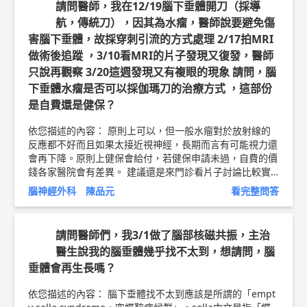
請問醫師，我在12/19腦下垂體開刀（採導
經而造成疼痛。但很多時候，並不見得會有個明顯或特別的
航，傳統刀），因其為水瘤，醫師說要避免傷
病因。病程可持續幾小時或幾天，但可復發，常在數月內自
害腦下垂體，故採穿刺引流的方式處理 2/17拍MRI
愈，個別可持續數年。 預防方式無他，隨時注意自己的姿
勢(包括站姿、坐姿等)、運動前足夠的暖身運動等。 至於改
做術後追蹤 ，3/10看MRI的片子發現又復發，醫師
善方法......只能說時間是最好的解藥，所有的藥物，都是以
只說再觀察 3/20這週發現又有複眼的現象 請問，腦
消炎止痛為主，包括貼布、口服藥物、局部注射等。當然，
下垂體水瘤是否可以採伽瑪刀的治療方式 ，這部份
如果有明顯的致病原因，包括骨折、病毒感染、甚至腫瘤，
是自費還是健保？
將這些病因去除後，症狀也可以獲得一定程度的緩解。 以
上純係觀念交流，一切以醫師實際看診為準。 林口長庚紀
依您描述的內容： 原則上可以，但一般水瘤對於放射線的
念醫院 急重症神經外科 主治醫師 劉育澤 問8健康新聞網 ►
反應都不好而且如果太接近視神經，長期而言有可能視力還
https://goo.gl/thHdOq
問8 Facebook ►
https://goo.gl/
會再下降。原則上健保會給付，若健保申請未過，自費的價
UZt42U
問8 醫學動畫 ►
https://goo.gl/Fo1lHQ
錢各家醫院會有差異。 建議還是來門診看片子討論比較實
際 以上純係觀念交流，一切以醫師實際看診為準。 林口長
腦神經外科 陳品元
看完整問答
庚紀念醫院 腦神經外科 副教授 陳品元 問8健康新聞網 ►
h
ttps://goo.gl/thHdOq
問8 Facebook ►
https://goo.gl/U
Zt42U
問8 醫學動畫 ►
https://goo.gl/Fo1lHQ
請問醫師們，我3/1做了腦部核磁共振，主治
醫生說我的腦垂體幾乎找不太到，想請問，腦
垂體會再生長嗎？
依您描述的內容： 腦下垂體找不太到應該是所謂的「empt