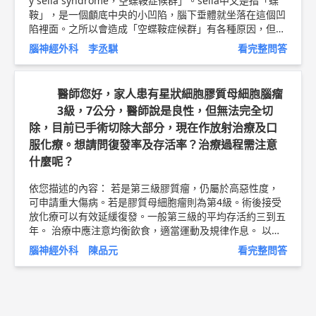
y sella syndrome，空蝶鞍症候群」。sella中文是指「蝶
鞍」，是一個顱底中央的小凹陷，腦下垂體就坐落在這個凹
陷裡面。之所以會造成「空蝶鞍症候群」有各種原因，但是
如果核磁共振上面沒看到明顯病理異常，而且臨床沒什麼嚴
腦神經外科 李丞騏
看完整問答
重或困擾的症狀，一般觀察即可。 至於腦下垂體一般沒辦
法再生長了，但是如上所述，除非有頭痛、視力模糊、內分
泌失常等等問題才需要治療。 可再詢問您的主治醫師。 以
醫師您好，家人患有星狀細胞膠質母細胞腦瘤
上純係觀念交流，一切以醫師實際看診為準。 林口長庚紀
3級，7公分，醫師說是良性，但無法完全切
念醫院 神經外科 助理教授 李丞騏 問8健康新聞網 ►
http
除，目前已手術切除大部分，現在作放射治療及口
s://goo.gl/thHdOq
問8 Facebook ►
https://goo.gl/UZt4
2U
問8 醫學動畫 ►
https://goo.gl/Fo1lHQ
服化療。想請問復發率及存活率？治療過程需注意
什麼呢？
依您描述的內容： 若是第三級膠質瘤，仍屬於高惡性度，
可申請重大傷病。若是膠質母細胞瘤則為第4級。術後接受
放化療可以有效延緩復發。一般第三級的平均存活約三到五
年。 治療中應注意均衡飲食，適當運動及規律作息。 以上
純係觀念交流，一切以醫師實際看診為準。 林口長庚紀念
腦神經外科 陳品元
看完整問答
醫院 腦神經外科 副教授 陳品元 問8健康新聞網 ►
https://
goo.gl/thHdOq
問8 Facebook ►
https://goo.gl/UZt42U
問8 醫學動畫 ►
https://goo.gl/Fo1lHQ