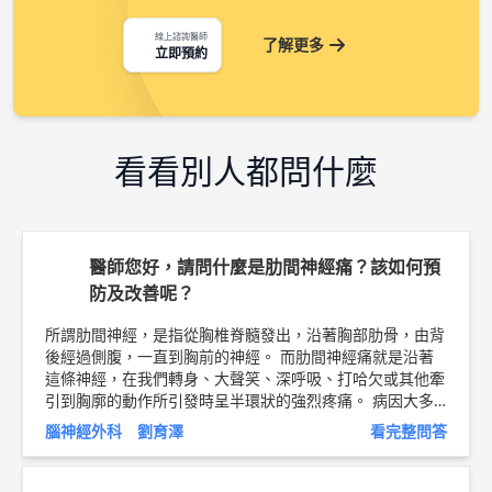
線上諮詢醫師
了解更多
立即預約
看看別人都問什麼
醫師您好，請問什麼是肋間神經痛？該如何預
防及改善呢？
所謂肋間神經，是指從胸椎脊髓發出，沿著胸部肋骨，由背
後經過側腹，一直到胸前的神經。 而肋間神經痛就是沿著
這條神經，在我們轉身、大聲笑、深呼吸、打哈欠或其他牽
引到胸廓的動作所引發時呈半環狀的強烈疼痛。 病因大多
病毒感染或外傷有關。像大家熟知的“皮蛇”、“帶狀皰疹”，
腦神經外科 劉育澤
看完整問答
最常見的形式就是沿著肋間神經引發疼痛與皮膚病灶。而脊
椎、肋骨的損傷，肋間肌的筋膜炎、胸椎關節退化(較少)
等，也會引起相關症狀。其他如脊髓腫瘤也可能壓迫肋間神