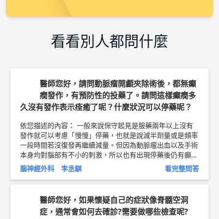
看看別人都問什麼
醫師您好，請問動脈瘤開顱夾除術後，都無癲
癇發作，有預防性的投藥了。請問這樣癲癇多
久沒有發作表示痊癒了呢？什麼狀況可以停藥呢？
依您描述的內容： 一般來說保守起見是服藥兩年以上沒有
發作就可以考慮「慢慢」停藥，也就是說減半劑量或是頻率
一段時間若沒復發再繼續減量。但因為動脈瘤出血以及手術
本身均對腦部有不小的刺激，所以也有出現停藥後仍有癲癇
復發的機會，所以有些醫師會再建議吃久一點。可跟您的主
腦神經外科 李丞騏
看完整問答
治醫師討論，每位病人的病況及每位醫師的經驗均有不同及
討論的空間。 以上純係觀念交流，一切以醫師實際看診為
準。 林口長庚紀念醫院 神經外科 助理教授 李丞騏 醫師簡
醫師您好，如果懷疑自己的症狀像脊髓空洞
介 ►
http://bit.ly/2Ln4b9F
症，通常會如何去確診?需要做哪些檢查呢?