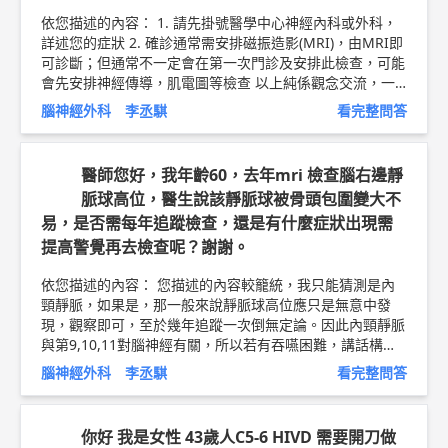
依您描述的內容： 1. 請先掛號醫學中心神經內科或外科，
詳述您的症狀 2. 確診通常需安排磁振造影(MRI)，由MRI即
可診斷；但通常不一定會在第一次門診及安排此檢查，可能
會先安排神經傳導，肌電圖等檢查 以上純係觀念交流，一
切以醫師實際看診為準。 林口長庚紀念醫院 神經外科 助理
腦神經外科 李丞騏
看完整問答
教授 李丞騏 醫師簡介 ►
http://bit.ly/2Ln4b9F
醫師您好，我年齡60，去年mri 檢查腦右邊靜
脈球高位，醫生說該靜脈球被骨頭包圍變大不
易，是否需每年追蹤檢查，還是有什麼症狀出現需
提高警覺再去檢查呢？謝謝。
依您描述的內容： 您描述的內容較籠統，我只能猜測是內
頸靜脈，如果是，那一般來說靜脈球高位應只是無意中發
現，觀察即可，至於幾年追蹤一次倒無定論。因此內頸靜脈
與第9,10,11對腦神經有關，所以若有吞嚥困難，講話構音
不清，肩膀無力等症狀就需就醫。 ＃請注意，以上只是猜
腦神經外科 李丞騏
看完整問答
測＃ 以上純係觀念交流，一切以醫師實際看診為準。 林口
長庚紀念醫院 神經外科 助理教授 李丞騏 醫師簡介 ►
htt
p://bit.ly/2Ln4b9F
切除顱底腫瘤衛教文章 ►
http://bit.ly/2
你好 我是女性 43歲人C5-6 HIVD 需要開刀做
ojF1e0