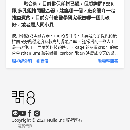
融合術，目前健保耗材已過，但想詢問PEEK
跟 多孔鉭椎間融合器、建議哪一個，廠商簡介一定
推自費的，目前有什麼醫學研究報告哪一個比較
好，或者是大同小異
使用骨籠(或叫融合器、cage)的目的，主要是為了提供術後
椎間良好的穩定度及較高的骨融合率， 通常搭配一些人工
骨一起使用。 而隨著科技的進步， cage 的材質從最早的鈦
合金 (titanium) 和碳纖維 (carbon fiber) 演變成今天的聚
醚醚酮 (PEEK)、多孔鉭(porous tantalum)-後兩者為現在最
腦神經外科 劉育澤
看完整問答
常見的cage材質。多孔鉭的好處-照廠商所給的仿單-有較高
的骨融合率、較高的摩擦係數不易產生位移、硬度接近人骨
而不易陷入椎骨內。在臨床上，和一般PEEK cage相比的確
是有較大的好處，但所費不眥。PEEK cage雖然是健保耗材
選項，但只要固定得好，其實也可以達到相當好的融合率。
但一分錢一分貨，個人建議，如果口袋夠深，經濟上許可，
自費材質一定有較好的品質保證；當然啦，適不適合使用，
還是得當面和醫師討論過啦～ 以上純係觀念交流，一切以
醫師實際看診為準。 林口長庚紀念醫院 急重症神經外科 主
治醫師 劉育澤 醫師簡介 ►
http://bit.ly/2MiiMUn
Copyright © 2021 Nulla Inc 版權所有
關於問8