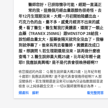
醫師您好，已排除懷孕可能，經期一直滿正
常的我，這幾個月經血量跟顏色很奇怪，去
年12月生理期沒來，大概一月初開始陸續出血，
巧克力色的血，量不多，感覺月經流不出來的感
覺。看了醫生，醫生幫我打黃體素，還開了一顆止
血藥（TRANEX 250MG）跟WINSTOP 28給我，
說怕經血量太大，服藥後隔天就完全沒血了，我嚇
到就停藥了，後來有再去看醫師，黃體素改成口
服。想請問 1.若生理期還是沒來，該再做什麼檢
查嗎？ 2.醫生說卵巢大概25歲，比年紀年輕十歲
耶!! 我應該高興嗎? 是不是代表會很晚停經啊??
依您描述的內容： Q.醫生說卵巢大概25歲，比年紀年輕
十歲耶!! 我應該高興嗎? 是不是代表會很晚停經啊?? A.那
沒關係的。若生理期還是沒來可以抽內分泌指數跟超音波
檢查 以上純係觀念交流，一切以醫師實際看診為準。 美
迪婦產科診所 院長 台北中山醫院專任主治醫師 祈新婦產
婦產科 蘇軒
看完整問答
科-生殖醫學中心 主治醫師（有子宮鏡檢查，自費門診）
蘇軒 醫師簡介 ►
http://bit.ly/2uZnDhO