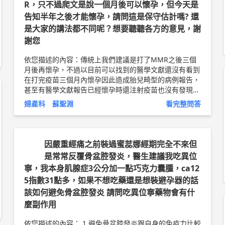
R，只不過爬文是說一個月後可以懷孕，但今天是
告知半年之後才能懷孕，請問這是保守估計嗎? 還
是大家的講法都不同呢？想要聽聽各方的意見，謝
謝您
依您描述的內容：傳統上我們建議是打了MMR之後三個
月後再懷孕，不過以目前可以找到的醫學文獻還沒有看到
在打完疫苗三個月內懷孕因此造成胎兒畸型的病例報告，
甚至有醫學文獻報告已經懷孕時還注射疫苗也沒有發現胎
兒出生後有任何相關的異常，因此目前包括美國疾管局的
婦產科 蘇聖淵
看完整問答
建議都是注射一個月內避免懷孕，一個月後懷孕是安全的
以上純係觀念交流，一切以醫師實際看診為準。 中國醫
藥大學新竹附設醫院 婦產科 主治醫師 蘇聖淵 醫師簡介
►
http://bit.ly/2Lo47qp
因嚴重經痛之前裝過蜜蕊娜經期完全不來但
是常常反覆骨盆腔發炎，醫生建議我吃異位
寧，我本身肌腺症3公分加一點巧克力囊腫，ca12
5指數31點多，如果不想吃藥還是想裝避孕器的話
該如何避免骨盆腔發炎 請問吃異位寧藥物會有什
麼副作用
依您描述的內容： 1.避免骨盆腔發炎跟自身的免疫力比較