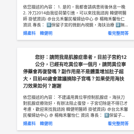
依您描述的內容： 1. 是的，我都會請病患術後休息一晚
2. 冷刀2014由我從荷蘭引進，可以來找我諮詢 韓健明醫
師 掛號資訊ℹ️ @台北禾馨民權婦幼中心 @ 楊梅禾馨怡仁
資訊 專長： 1️⃣保留子宮的微創內視鏡，海扶治療 2️⃣無
痛無麻醉子宮鏡檢查（5000元） 免麻醉冷刀子宮鏡切除
婦產科 韓健明
看完整問答
息肉， 麻醉下冷刀切除黏膜下肌瘤 3️⃣海扶保宮治療肌瘤
肌腺症 台北民權禾馨 週一晚診 週二早診 週四午診 週五
下午特約門診 ?台北民權禾馨：台北市民權東路六段42號
外縣市的患者可以坐到南港高鐵站?，再坐小黃?，過來十
您好：請問我是肌腺症患者，目前子宮約12
分鐘。 楊梅怡仁禾馨 週四早診 ?楊梅禾馨怡仁： 桃園市
公分，已經有吃異位寧一個月，請問異位寧
楊梅區楊新北路321巷30號 2 樓 禾馨網路掛號連結?
http
停藥會再復發嗎？副作用是不是體重增加肚子超
s://appointment.dianthus.info/
也可以打電話? 台北民
大，目前40歲會建議摘除子宮嗎？如果使用海扶
權 +886255713333 楊梅怡仁 +886 3-4787733‬ 特約門診
‭+886 2-55710768‬ ⚠️週一晚上來需要帶大顆的行動電源?
刀效果如何？謝謝
以上純係觀念交流，一切以醫師實際看診為準。 禾馨台
北民權 / 禾馨楊梅怡仁醫院 主治醫師 台北博仁海扶中心
依您描述的內容： 不建議用異位寧控制肌腺症，海扶刀
主治醫師 韓健明 醫師簡介 ►
http://bit.ly/2uX57GN
對肌腺症療效好，有辦法阻止復發，子宮切除是不得已才
考慮，歡迎來找我諮詢 韓健明醫師 掛號資訊ℹ️ @台北禾馨
民權婦幼中心 @ 楊梅禾馨怡仁 資訊 專長： 1️⃣保留子宮
的微創內視鏡，海扶治療 2️⃣無痛無麻醉子宮鏡檢查（50
婦產科 韓健明
看完整問答
00元） 免麻醉冷刀子宮鏡切除息肉， 麻醉下冷刀切除黏
膜下肌瘤 3️⃣海扶保宮治療肌瘤 肌腺症 台北民權禾馨 週