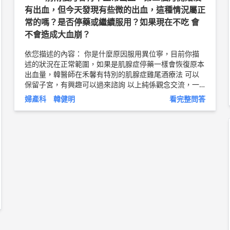
過太小的問題小於0.5Mb以下的問題、一些單基因疾病，
有出血，但今天發現有些微的出血，這種情況屬正
例如地中海型貧血... 等等，基因晶片也還是無法看到 3.
常的嗎？是否停藥或繼續服用？如果現在不吃 會
您的情況作傳統染色體檢查即可，亦或是需要作羊膜晶
片，這部分可能再跟您產檢醫師作討論或比較適當 以上
不會造成大血崩？
純係觀念交流，一切以醫師實際看診為準。 中國醫藥大
學新竹附設醫院 婦產科 主治醫師 蘇聖淵 醫師簡介 ►
htt
依您描述的內容： 你是什麼原因服用異位寧，目前你描
p://bit.ly/2Lo47qp
述的狀況在正常範圍，如果是肌腺症停藥一樣會恢復原本
出血量，韓醫師在禾馨有特別的肌腺症雞尾酒療法 可以
保留子宮，有興趣可以過來諮詢 以上純係觀念交流，一
切以醫師實際看診為準。 禾馨台北民權 / 禾馨楊梅怡仁
婦產科 韓健明
看完整問答
醫院 主治醫師 台北博仁海扶中心 主治醫師 韓健明 醫師
簡介 ►
http://bit.ly/2uX57GN