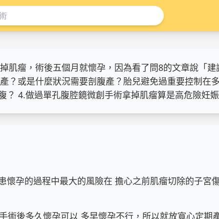
掉肌瘤，術後五個月就懷孕，因為看了問8的文章說「建議
？或是什麼狀況需要剖腹產？胎兒避免過重要控制在多少呢
？ 4.做過單孔腹腔鏡微創手術拿掉肌瘤算是高危險妊
患懷孕的過程中最大的風險在 擔心之前肌瘤切除的子宮傷
說手術後多久懷孕可以 多早懷孕不行，所以就放寬心定期