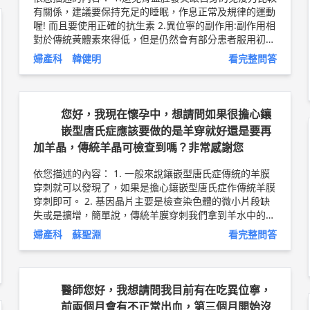
有關係，建議要保持充足的睡眠，作息正常及規律的運動
喔! 而且要使用正確的抗生素 2.異位寧的副作用:副作用相
對於傳統黃體素來得低，但是仍然會有部分患者服用初期
有滴滴答答出血，長痘痘，體重略為增加（水腫）以及大
婦產科 韓健明
看完整問答
約1/10患者會出現程度不等的頭痛 3. 其實蜜蕊娜有抗炎
作用，我建議你用蜜蕊娜然後治好骨盆腔炎 韓健明醫師
掛號資訊ℹ️ @台北禾馨民權婦幼中心 @ 楊梅禾馨怡仁 資
訊 專長： 1️⃣保留子宮的微創內視鏡，海扶治療 2️⃣無痛
您好，我現在懷孕中，想請問如果很擔心鑲
無麻醉子宮鏡檢查（5000元） 免麻醉冷刀子宮鏡切除息
嵌型唐氏症應該要做的是羊穿就好還是要再
肉， 麻醉下冷刀切除黏膜下肌瘤 3️⃣海扶保宮治療肌瘤 肌
加羊晶，傳統羊晶可檢查到嗎？非常感謝您
腺症 台北民權禾馨 週一晚診 週二早診 週四午診 週五下
午特約門診 ?台北民權禾馨：台北市民權東路六段42號 外
依您描述的內容： 1. 一般來說鑲嵌型唐氏症傳統的羊膜
縣市的患者可以坐到南港高鐵站?，再坐小黃?，過來十分
穿刺就可以發現了，如果是擔心鑲嵌型唐氏症作傳統羊膜
鐘。 楊梅怡仁禾馨 週四早診 ?楊梅禾馨怡仁： 桃園市楊
穿刺即可。 2. 基因晶片主要是檢查染色體的微小片段缺
梅區楊新北路321巷30號 2 樓 以上純係觀念交流，一切
失或是擴增，簡單說，傳統羊膜穿刺我們拿到羊水中的細
以醫師實際看診為準。 禾馨台北民權 / 禾馨楊梅怡仁醫
胞，我們會用顯微鏡下去看細胞內染色體的狀況，那因為
院 主治醫師 台北博仁海扶中心 主治醫師 韓健明 醫師簡
婦產科 蘇聖淵
看完整問答
是用肉眼看的關係，所以有些太小的問題會沒辦法看到，
介 ►
http://bit.ly/2uX57GN
學理上我們說如果有5Mb <染色體大小的單位> 以下的問
題會無法從傳統羊膜穿刺看到；那基因晶片是把我們拿到
的細胞打在一個標準的基因晶片上然後跟標準的基因染色
醫師您好，我想請問我目前有在吃異位寧，
體作比對，可以檢查到些小於5Mb以下的染色體異常，不
前兩個月會有不正常出血，第三個月開始沒