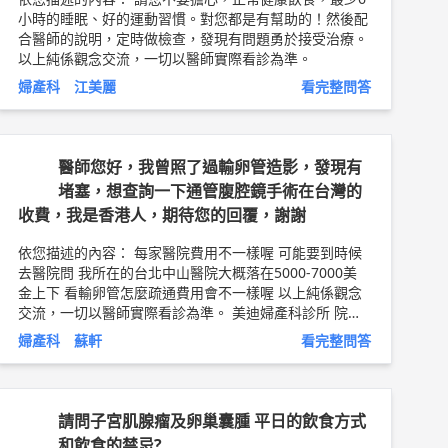
小時的睡眠、好的運動習慣。對您都是有幫助的！然後配
合醫師的說明，定時做檢查，發現有問題勇於接受治療。
以上純係觀念交流，一切以醫師實際看診為準。
婦產科 江美麗
看完整問答
醫師您好，我曾照了過輸卵管造影，發現有
堵塞，想查詢一下通管腹腔鏡手術在台灣的
收費，我是香港人，期待您的回覆，謝謝
依您描述的內容： 每家醫院費用不一樣喔 可能要到時候
去醫院問 我所在的台北中山醫院大概落在5000-7000美
金上下 看輸卵管怎麼疏通費用會不一樣喔 以上純係觀念
交流，一切以醫師實際看診為準。 美迪婦產科診所 院長
台北中山醫院專任主治醫師 祈新婦產科-生殖醫學中心 主
婦產科 蘇軒
看完整問答
治醫師（有子宮鏡檢查，自費門診） 蘇軒 醫師簡介 ►
ht
tp://bit.ly/2uZnDhO
請問子宮肌腺瘤及卵巢囊腫 平日的飲食方式
和飲食的禁忌?