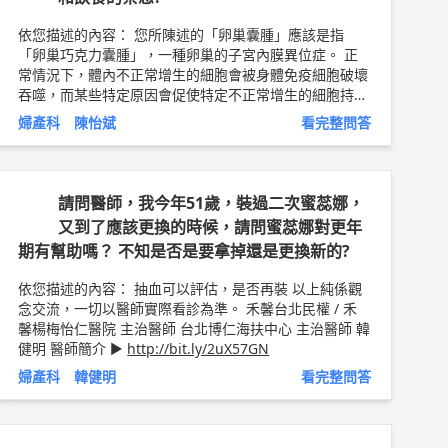
依您描述的內容： 您所陳述的「卵巢囊腫」應該是指
「卵巢巧克力囊腫」，一種卵巢的子宮內膜異位症。 正
常情況下，體內不正常增生的細胞會被身體免疫細胞破壞
吞噬，而某些特定原因會促使特定不正常增生的細胞持續
增生，進而導致腫瘤增生。因此，"避免細胞增生"和"加
婦產科 陳怡斌
看完整問答
強身體免疫細胞破壞吞噬能力"便是治療腫瘤的原則。 雌
激素會誘發子宮內膜增生，所以子宮內膜異位症在育齡期
婦女很容易復發。因此，醫師會在病患術後使用3~6個月
的"柳普林"，抑制卵巢製造雌激素，藉以減緩子宮內膜異
請問醫師，我今年51歲，裝過二次蜜蕊娜，
位細胞的增生。然而，某些健康食品含有促進卵巢產生內
又到了應該更換的時候，請問蜜蕊娜對更年
生性雌激素的成分，確實應該避免。但是市面上的健康食
期有幫助嗎？ 不知是否是要拿掉還是更換新的?
品琳瑯滿目，無法一一說明，原則上是"鼓勵更年期婦女
吃的健康食品"通通不要吃。至於中藥的部分，"四物
依您描述的內容： 抽血可以評估，是否再裝 以上純係觀
湯"等中藥材是處方用藥，原本就不建議自行服用，應該
念交流，一切以醫師實際看診為準。 禾馨台北民權 / 禾
尋求專業中醫師的診療後才能服用。 除了減緩子宮內膜
馨楊梅怡仁醫院 主治醫師 台北博仁海扶中心 主治醫師 韓
異位細胞增生，也可以積極"加強身體免疫細胞破壞吞噬
健明 醫師簡介 ►
http://bit.ly/2uX57GN
能力"，但是子宮肌瘤、肌腺瘤大多是良性腫瘤，並不需
要接受癌症的免疫療法治療，只需要正常的生活作息便可
婦產科 韓健明
看完整問答
以加強免疫能力。現代人的營養充足，並不需要吃任何補
品來達到增強免疫的目的，只要在23:00前就寢，並且避
免久坐、正常飲水排便，就能提升免疫能力。 以上純係