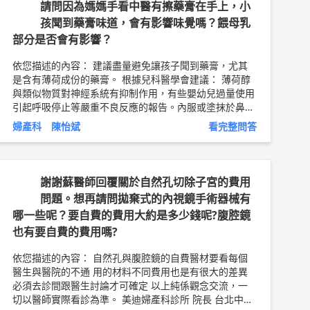
觀念交流，一切以醫師實際看診為準。 陳怡斌 中西醫師
請問因為媽媽手看中醫有擦藥膏在手上，小
醫學博士 中華民國婦產科專科醫師 中華民國中醫兒科醫
孩聞到藥膏味道，會有影響味覺嗎？餵母乳
學會專科醫師 中華民國骨質疏鬆症學會專科醫師 基隆長
部分是否會有影響？
庚紀念醫院婦產科生殖醫學中心主治醫師 前長庚紀念醫
院中醫婦科主治醫師 前長庚紀念醫院中藥藥事委員會主
依您描述的內容： 建議盡量避免讓孩子聞到藥膏，尤其
席 前長庚紀念醫院生殖醫學中心駐診主治醫師 前長庚紀
是含有薄荷成份的藥膏。 根據兒科醫學會建議： 薄荷醇
念醫院海扶刀治療中心駐診主治醫師 醫師簡介 ►
http://
與類似物質對神經系統有抑制作用，有些嬰幼兒過量使用
bit.ly/2QaZY7X
引起呼吸停止等嚴重不良反應的報告。內服或塗抹於鼻
孔、臉部、胸部時，進入中樞神經系統的藥量較多，比較
婦產科 陳怡斌
看完整問答
容易引起危險。
https://www.pediatr.org.tw/people/e
du_info.asp?id=20
以上純係觀念交流，一切以醫師實際
看診為準。 陳怡斌 中西醫師 醫學博士 中華民國婦產科專
科醫師 中華民國中醫兒科醫學會專科醫師 中華民國骨質
謝謝蘇醫師回覆關於自然孔切除子宮的費用
疏鬆症學會專科醫師 長庚紀念醫院婦產科生殖醫學中心
問題。想再請問拋棄式的內視鏡手術器械有
主治醫師 前長庚紀念醫院中醫婦科主治醫師 前長庚紀念
哪一些呢？要自費的費用大約是多少錢呢?腹腔鏡
醫院中藥藥事委員會主席 前長庚紀念醫院生殖醫學中心
也有要自費的費用嗎?
駐診主治醫師 前長庚紀念醫院海扶刀治療中心駐診主治
醫師 醫師簡介 ►
http://bit.ly/2QaZY7X
https://www.c
依您描述的內容： 自然孔與腹腔鏡的自費醫材要看每個
gmh.org.tw/tw/Services/DoctorInfo/7548
醫生與醫院的不通 用的材料不同費用也是有很大的差異
必須去診間跟醫生討論才可確定 以上純係觀念交流，一
切以醫師實際看診為準。 美迪婦產科診所 院長 台北中山