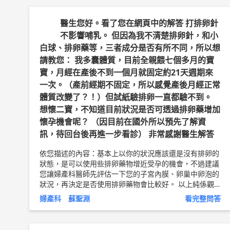
一晚診 週二早診 週四午診 週五下午特約門診 ?台北民權
禾馨：台北市民權東路六段42號 外縣市的患者可以坐到
醫生您好。看了您在網頁中的解答 打排卵針
南港高鐵站?，再坐小黃?，過來十分鐘。 楊梅怡仁禾馨
不影響哺乳。 但因為我不清楚排卵針，和小
週四早診 ?楊梅禾馨怡仁： 桃園市楊梅區楊新北路321巷
白球、排卵藥等，三者成分是否有所不同，所以想
30號 2 樓 禾馨網路掛號連結?
https://appointment.dia
請教您： 我多囊體質，目前全親餵七個多月的寶
nthus.info/
也可以打電話? 台北民權 +886255713333
楊梅怡仁 +886 3-4787733‬ 特約門診 ‭+886 2-55710768‬
寶，月經在產後不到一個月就固定約21天週期來
以上純係觀念交流，一切以醫師實際看診為準。 禾馨台
一次。（產前經期不固定，所以感覺產後月經正常
北民權 / 禾馨楊梅怡仁醫院 主治醫師 台北博仁海扶中心
體質改變了？！）但試紙驗排卵一直都驗不到。
主治醫師 韓健明 醫師簡介 ►
http://bit.ly/2uX57GN
想懷二寶，不知道目前狀況是否可透過排卵藥增加
懷孕機會呢？ （因目前在國外所以預先了解資
訊，待回台後再進一步看診） 非常感謝醫生解答
依您描述的內容：基本上以你的狀況應該還是沒有排卵的
狀態，是可以使用些排卵藥物增近受孕的機會，不過建議
您讓婦產科醫師先評估一下您的子宮內膜、卵巢中卵泡的
狀況，再決定是否使用排卵藥物會比較好。 以上純係觀
念交流，一切以醫師實際看診為準。 中國醫藥大學新竹
婦產科 蘇聖淵
看完整問答
附設醫院 婦產科 主治醫師 蘇聖淵 醫師簡介 ►
http://bi
t.ly/2Lo47qp