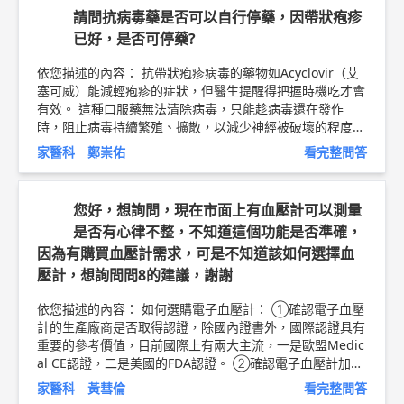
請問抗病毒藥是否可以自行停藥，因帶狀疱疹
已好，是否可停藥?
依您描述的內容： 抗帶狀疱疹病毒的藥物如Acyclovir（艾
塞可威）能減輕疱疹的症狀，但醫生提醒得把握時機吃才會
有效。 這種口服藥無法清除病毒，只能趁病毒還在發作
時，阻止病毒持續繁殖、擴散，以減少神經被破壞的程度跟
水泡的範圍。因此要在病毒剛跑出來的時候吃，大約是疱疹
家醫科 鄭崇佑
看完整問答
開始冒出的5天之內，效果最好。 若超過5天的關鍵期，即
使吃藥也沒有幫助。因為病毒已經打完仗了，接下來的重點
就是要修復清理善後，也就是把傷口照顧好。 以上純係觀
您好，想詢問，現在市面上有血壓計可以測量
念交流，一切以醫師實際看診為準。 吉安醫院副院長 家醫
是否有心律不整，不知道這個功能是否準確，
科 主治醫師 鄭崇佑 醫師簡介 ►
http://bit.ly/2BeUpSb
因為有購買血壓計需求，可是不知道該如何選擇血
壓計，想詢問問8的建議，謝謝
依您描述的內容： 如何選購電子血壓計： ①確認電子血壓
計的生產廠商是否取得認證，除國內證書外，國際認證具有
重要的參考價值，目前國際上有兩大主流，一是歐盟Medic
al CE認證，二是美國的FDA認證。 ②確認電子血壓計加壓
時噪音的大小，音量低而不吵雜刺耳者為佳。 ③確認電子
家醫科 黃彗倫
看完整問答
血壓計對脈搏數的測量是否準確，測不準脈搏數的血壓計，