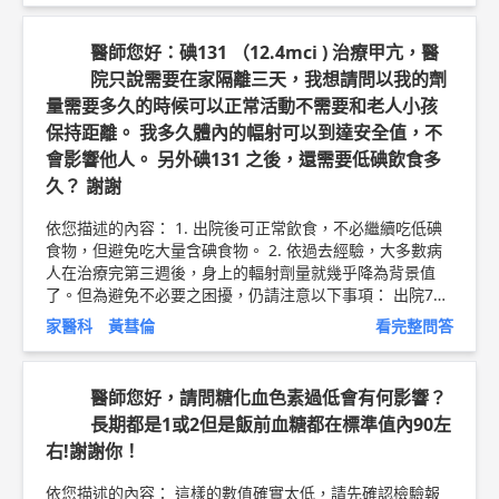
通常也測不準血壓。 ④確認電子血壓計在測量過程中是否
出現多次加壓，出現多次加壓者較不推薦。 ⑤確認電子血
醫師您好：碘131 （12.4mci ) 治療甲亢，醫
壓計測量結果的穩定性，品質較好的電子血壓計，多次測量
院只說需要在家隔離三天，我想請問以我的劑
的結果會比較一致。 以上純係觀念交流，一切以醫師實際
量需要多久的時候可以正常活動不需要和老人小孩
看診為準。 東元醫院 家庭醫學科 主治醫師 黃彗倫 醫師簡
介 ►
http://bit.ly/2uUM3sQ
保持距離。 我多久體內的幅射可以到達安全值，不
會影響他人。 另外碘131 之後，還需要低碘飲食多
久？ 謝謝
依您描述的內容： 1. 出院後可正常飲食，不必繼續吃低碘
食物，但避免吃大量含碘食物。 2. 依過去經驗，大多數病
人在治療完第三週後，身上的輻射劑量就幾乎降為背景值
了。但為避免不必要之困擾，仍請注意以下事項： 出院7日
內： 與其他人應保持一公尺以上距離，每天不得超過一小
家醫科 黃彗倫
看完整問答
時；維持在二公尺以上距離，不限時間。避免接觸孕婦或孩
童，如有必要，每天不得超過10分鐘。每次如廁後的便器應
按水沖洗2次。 出院8～14日內： 避免接觸孕婦或孩童，如
醫師您好，請問糖化血色素過低會有何影響？
有必要，每天不得超過20分鐘。每次如廁後應按水沖洗2
長期都是1或2但是飯前血糖都在標準值內90左
次。 出院14日以上： 可恢復正常生活。 以上純係觀念交
右!謝謝你！
流，一切以醫師實際看診為準。 新竹東元醫院 家庭醫學科
主治醫師 黃彗倫 醫師簡介 ►
http://bit.ly/2uUM3sQ
依您描述的內容： 這樣的數值確實太低，請先確認檢驗報