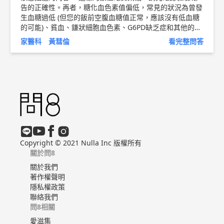
告的正確性。再者，糖化血色素值偏低，常見的狀況為曾發
生血糖過低 (但您的飯前空腹血糖值正常，應該沒有低血糖
的可能)、貧血、鎌狀細胞血色素、G6PD缺乏症和其他的血
色素病變等。 所以我建議要進一步檢查，特別是血球學的
家醫科 黃彗倫
看完整問答
部分，才能找到原因。 以上純係觀念交流，一切以醫師實
際看診為準。 東元醫院 家庭醫學科 主治醫師 黃彗倫 醫師
簡介 ►
http://bit.ly/2uUM3sQ
Copyright © 2021 Nulla Inc 版權所有
關於問8
關於我們
著作權聲明
隱私權政策
聯絡我們
問8相關
愛滋集