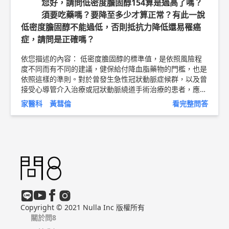
您好，請問低密度膽固醇154算是過高了嗎？
有必要，每天不得超過20分鐘。每次如廁後應按水沖洗2
須要吃藥嗎？要降至多少才算正常？有此一說
次。 出院14日以上： 可恢復正常生活。 以上純係觀念交
低密度膽固醇不能過低，否則抵抗力降低還易罹癌
流，一切以醫師實際看診為準。 新竹東元醫院 家庭醫學科
主治醫師 黃彗倫 醫師簡介 ►
http://bit.ly/2uUM3sQ
症，請問是正確嗎？
依您描述的內容： 低密度膽固醇的標準值，是依照風險程
度不同而有不同的建議，健保給付降血脂藥物的門檻，也是
依照這樣的準則。對於曾發生急性冠狀動脈症候群，以及曾
接受心導管介入治療或冠狀動脈繞道手術治療的患者，應該
將低密度膽固醇控制在70 mg/dL以下；若有糖尿病或心血
家醫科 黃彗倫
看完整問答
管疾病，控制目標則是降到100mg/dL以下。 若沒有相關心
血管疾病，則要考慮具有多少危險因子。危險因子定義包括
高血壓、年齡、有早發性冠心病家族史、高密度膽固醇小於
40 mg/dL和吸菸等。若有兩個以上危險因子，低密度膽固
醇超過130 mg/dL便建議使用降血脂藥物治療。 膽固醇是
人體細胞膜的重要成分，也是合成腎上腺素、性荷爾蒙的主
要原料。有它才能保護紅血球、血管、器官等身體構造，過
低時體內細胞可能提早衰老而誘發許多問題，包括免疫力下
降、提高罹癌機會；同時也會使腦部提早老化，甚至罹患失
智症。 以上純係觀念交流，一切以醫師實際看診為準。 東
Copyright © 2021 Nulla Inc 版權所有
元醫院 家庭醫學科 主治醫師 黃彗倫 醫師簡介 ►
http://bi
關於問8
t.ly/2uUM3sQ