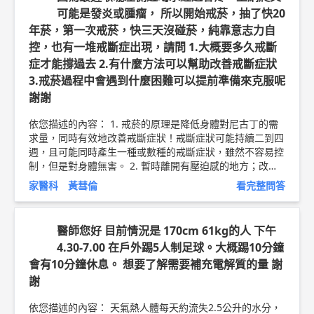
可能是發炎或腫瘤， 所以開始戒菸，抽了快20
年菸，第一次戒菸，快三天沒碰菸，純靠意志力自
控，也有一堆戒斷症出現，請問 1.大概要多久戒斷
症才能撐過去 2.有什麼方法可以幫助改善戒斷症狀
3.戒菸過程中會遇到什麼困難可以提前準備來克服呢
謝謝
依您描述的內容： 1. 戒菸的原理是降低身體對尼古丁的需
求量，同時有效地改善戒斷症狀！戒斷症狀可能持續二到四
週，且可能同時產生一種或數種的戒斷症狀，雖然不容易控
制，但是對身體無害。 2. 暫時離開有壓迫感的地方；改變
想法，轉移注意力，想一些以往愉快的經驗；將全身肌肉繃
家醫科 黃彗倫
看完整問答
緊後儘量完全放鬆，搭配深且慢的呼吸，重複交替數次後，
可消除戒斷症狀。再者，使用健保戒菸門診，尋求戒菸醫師
協助。 3. 規律的運動可以使腦內產生類似嗎啡的化學物
醫師您好 目前情況是 170cm 61kg的人 下午
質，使人情緒穩定，心情愉悅且有安定神經的功能。室內運
4.30-7.00 在戶外踢5人制足球。大概踢10分鐘
動可從各式伸展體操開始，包括擴胸運動、伸展四肢、跳
會有10分鐘休息。 想要了解需要補充電解質的量 謝
繩、打掃房間等等。有氧運動則能加強心肺功能、促進血液
循環。以上皆能有效為戒菸做準備！ 以上純係觀念交流，
謝
一切以醫師實際看診為準。 新竹東元醫院 家庭醫學科 主治
醫師 黃彗倫 醫師簡介 ►
http://bit.ly/2uUM3sQ
肌少症衛
依您描述的內容： 天氣熱人體每天約流失2.5公升的水分，