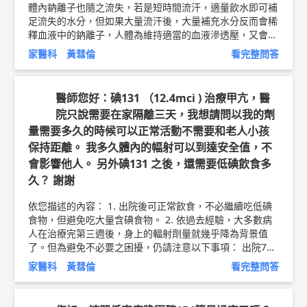
教文章 ►
http://bit.ly/2IS5xra
體內鈉離子也隨之流失，若是短時間流汗，適量飲水即可補
足流失的水分，但如果大量流汗後，大量補充水分反而會稀
釋血液中的鈉離子，人體為維持適當的血液滲透壓，又會將
水分從尿液排出，一旦持續流汗，鈉離子不斷流失，喝進來
家醫科 黃彗倫
看完整問答
的水也無法留在體內，惡性循環下，體內電解質失去平衡，
形成自發性脫水，輕則身體不適、運動機能低下，重則體溫
調節功能失效、中暑，甚至危及生命。 在糖分幫助下，可
醫師您好：碘131 （12.4mci ) 治療甲亢，醫
以更有效吸收水分及電解質，因此夏天持續流汗或運動超過
院只說需要在家隔離三天，我想請問以我的劑
一小時，飲用含有0.1~0.2%鹽、4~-8%糖的飲料，有助於
量需要多久的時候可以正常活動不需要和老人小孩
預防中暑。 以上純係觀念交流，一切以醫師實際看診為
準。 東元醫院 家庭醫學科 主治醫師 黃彗倫 醫師簡介 ►
ht
保持距離。 我多久體內的幅射可以到達安全值，不
tp://bit.ly/2uUM3sQ
會影響他人。 另外碘131 之後，還需要低碘飲食多
久？ 謝謝
依您描述的內容： 1. 出院後可正常飲食，不必繼續吃低碘
食物，但避免吃大量含碘食物。 2. 依過去經驗，大多數病
人在治療完第三週後，身上的輻射劑量就幾乎降為背景值
了。但為避免不必要之困擾，仍請注意以下事項： 出院7日
內： 與其他人應保持一公尺以上距離，每天不得超過一小
家醫科 黃彗倫
看完整問答
時；維持在二公尺以上距離，不限時間。避免接觸孕婦或孩
童，如有必要，每天不得超過10分鐘。每次如廁後的便器應
按水沖洗2次。 出院8～14日內： 避免接觸孕婦或孩童，如