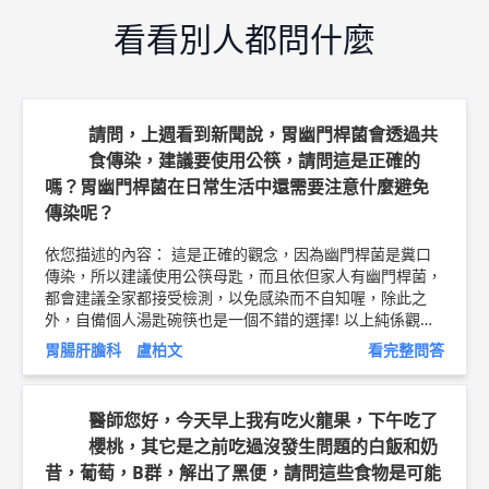
看看別人都問什麼
請問，上週看到新聞說，胃幽門桿菌會透過共
食傳染，建議要使用公筷，請問這是正確的
嗎？胃幽門桿菌在日常生活中還需要注意什麼避免
傳染呢？
依您描述的內容： 這是正確的觀念，因為幽門桿菌是糞口
傳染，所以建議使用公筷母匙，而且依但家人有幽門桿菌，
都會建議全家都接受檢測，以免感染而不自知喔，除此之
外，自備個人湯匙碗筷也是一個不錯的選擇! 以上純係觀念
交流，一切以醫師實際看診為準。 輝雄健檢診所 內科 主任
胃腸肝膽科 盧柏文
看完整問答
盧柏文 諾羅病毒衛教文章 ►
http://bit.ly/2PnYFlD
醫師簡
介 ►
http://bit.ly/2JICtyw
醫師您好，今天早上我有吃火龍果，下午吃了
櫻桃，其它是之前吃過沒發生問題的白飯和奶
昔，葡萄，B群，解出了黑便，請問這些食物是可能