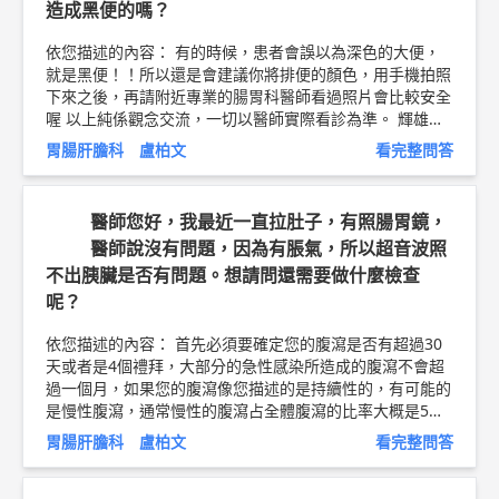
造成黑便的嗎？
依您描述的內容： 有的時候，患者會誤以為深色的大便，
就是黑便！！所以還是會建議你將排便的顏色，用手機拍照
下來之後，再請附近專業的腸胃科醫師看過照片會比較安全
喔 以上純係觀念交流，一切以醫師實際看診為準。 輝雄健
檢診所 內科 主任 盧柏文 醫師簡介 ►
http://bit.ly/2JICtyw
胃腸肝膽科 盧柏文
看完整問答
醫師您好，我最近一直拉肚子，有照腸胃鏡，
醫師說沒有問題，因為有脹氣，所以超音波照
不出胰臟是否有問題。想請問還需要做什麼檢查
呢？
依您描述的內容： 首先必須要確定您的腹瀉是否有超過30
天或者是4個禮拜，大部分的急性感染所造成的腹瀉不會超
過一個月，如果您的腹瀉像您描述的是持續性的，有可能的
是慢性腹瀉，通常慢性的腹瀉占全體腹瀉的比率大概是5到1
0 %，如果你的大腸鏡檢查是沒有問題，那麼就有可能要考
胃腸肝膽科 盧柏文
看完整問答
慮到其他的檢查，比方說甲狀腺功能的亢進，大便中的細菌
檢測，是否長年有使用軟便劑以及其他造成腹瀉的藥物，少