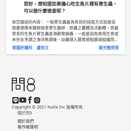
見的胰臟腫瘤，小腸的攝影排除小腸構造上的病變，甚至可
您好，想知道如果擔心吃生魚片裡有寄生蟲，
以收集大便去看是否有脂肪不能吸收的狀況，但是最常見的
可以做什麼檢查呢？
我還是會建議你做一個食物日記，看是否有特定的東西一吃
就腹瀉，大部分乳糖的製品是元兇，或者是大量的咖啡因，
依您描述的內容： 一般寄生蟲最為有效的採取方式就是採
和酒精使用，都也是造成慢性腹瀉的原因！剩下比較專科的
取糞便樣本鏡檢檢查寄生蟲卵、原蟲之囊體及活動體，而最
檢查，歡迎跟就近的腸胃科醫師做討論喔！ 以上純係觀念
常見的生魚片寄生蟲是海獸胃線蟲，一般是因為食用生食或
交流，一切以醫師實際看診為準。 輝雄健檢診所 內科 主任
未完全烹調之海洋魚類後，幼蟲侵入腸胃道黏膜或組織而引
盧柏文 醫師簡介 ►
http://bit.ly/2JICtyw
腸胃炎衛教文章
起。有急性上腹痛及嘔吐，侵犯小腸壁引起下腹痛及下痢。
►
http://bit.ly/2nedSIT
胃腸肝膽科 盧柏文
看完整問答
症狀可在48小時內出現，內視鏡檢查有時可見蟲體、潰瘍、
或腫塊，在手術病人的檢體中則可發現含有幼蟲體的肉芽組
織。此症的確診必須以內視鏡檢查到蟲體，或以病理切片加
以證實。 以上純係觀念交流，一切以醫師實際看診為準。
輝雄健檢診所 內科 主任 盧柏文 醫師簡介 ►
http://bit.ly/2
JICtyw
腸胃炎衛教文章 ►
http://bit.ly/2nedSIT
Copyright © 2021 Nulla Inc 版權所有
關於問8
關於我們
著作權聲明