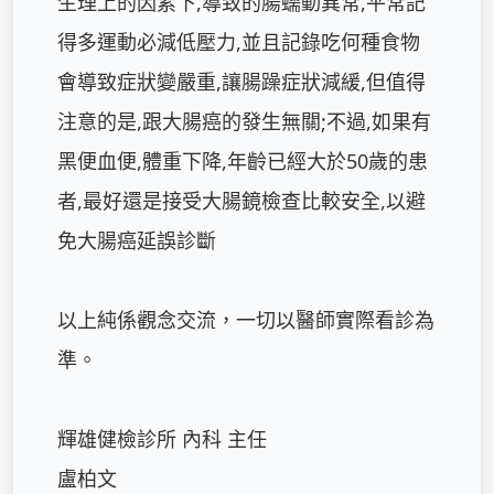
生理上的因素下,導致的腸蠕動異常,平常記
得多運動必減低壓力,並且記錄吃何種食物
會導致症狀變嚴重,讓腸躁症狀減緩,但值得
注意的是,跟大腸癌的發生無關;不過,如果有
黑便血便,體重下降,年齡已經大於50歲的患
者,最好還是接受大腸鏡檢查比較安全,以避
免大腸癌延誤診斷

以上純係觀念交流，一切以醫師實際看診為
準。

輝雄健檢診所 內科 主任

盧柏文
