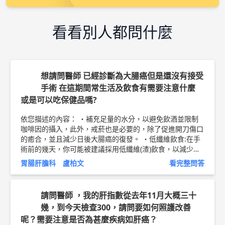
看看別人都問什麼
想請問醫師 已經診斷為大腸癌但是還沒有接受
手術 在這期間常生活及飲食有需要注意什麼
或是可以吃保健品嗎?
依您描述的內容： ・補充足量的水分，以避免飲酒並限制
咖啡因的攝入，此外，戒菸也是必要的，除了促進開刀傷口
的癒合，並且減少日後大腸癌的復發。 ・低纖維飲食:在手
術前的幾天，你可能被建議採用低纖維(渣)飲食，以減少結
腸中的體積。這可以包括白米飯、白面包、意大利麵，以及
胃腸肝膽科 盧柏文
看完整問答
煮熟的削皮或無籽的蔬菜，這是為了避免開刀前食物的殘渣
累積在大腸腫瘤處，甚至造成腸道的破裂。 ・蛋白質:攝入
足夠且優質的蛋白質，如雞肉、魚肉或豆腐，以幫助保持肌
請問醫師 ，我的肝指數從去年11月大概三十
肉質量和支持開刀後的傷口癒合。 ・避免產生氣體的食物:
幾，到今天檢查300，請問要如何照護改善
限制可能導致氣體或腹脹的食物，如豆類和碳酸飲料，怕已
呢？需要注意是否為甚麼疾病如肝癌？
經狹窄的腸道產生過度的脹氣。 ・遵循術前指示:你的醫療