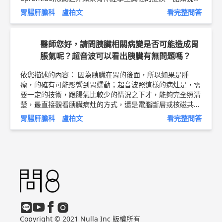
伐不穩，手抖症狀⋯⋯等，也一併跟醫生討論，避免病灶在
胃腸肝膽科 盧柏文
看完整問答
中樞神經系統而延遲發現喔 以上純係觀念交流，一切以醫
師實際看診為準。 輝雄健檢診所 內科 主任 盧柏文 醫師簡
介 ►
http://bit.ly/2JICtyw
胃食道逆流衛教文章 ►
http://bi
醫師您好，請問胰臟相關病變是否可能造成胃
t.ly/2OdQWoE
脹氣呢？超音波可以看出胰臟有無問題嗎？
依您描述的內容： 因為胰臟在胃的後面，所以如果是腫
瘤，的確有可能影響到胃蠕動；超音波照這樣的病灶是，需
要一定的技術，跟腸氣比較少的情況之下才，能夠完全照清
楚，最直接觀看胰臟病灶的方式，還是電腦斷層或核磁共
振，會減少腸氣的干擾 以上純係觀念交流，一切以醫師實
胃腸肝膽科 盧柏文
看完整問答
際看診為準。 輝雄健檢診所 內科 主任 盧柏文 醫師簡介 ►
http://bit.ly/2JICtyw
Copyright © 2021 Nulla Inc 版權所有