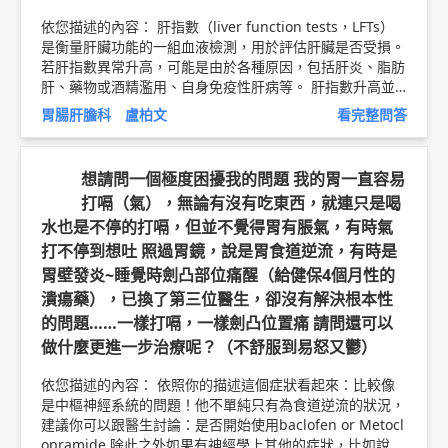
團隊會提供具體的腸道準備指示，包括在手術前的一段時間
依您描述的內容： 肝指數（liver function tests，LFTs）
內禁食或只飲用透明液體，這是為了確保腸道的乾淨以避免
是衡量肝臟功能的一組血液檢測，用於評估肝臟是否受損。
有殘餘的糞便，導致開刀中不必要的感染。 以上純係觀念
若肝指數異常升高，可能是由於各種原因，包括肝炎、脂肪
交流，一切以醫師實際看診為準。 雙和醫院消化內科專任
肝、藥物或酒精濫用、自身免疫性肝病等。 肝指數升高並
主治醫師 盧柏文 醫師簡介 ►
http://bit.ly/2JICtyw
不一定意味著患有肝癌，但長期的肝損傷可能增加罹患肝癌
胃腸肝膽科 盧柏文
看完整問答
的風險。要改善肝指數，您可以考慮以下建議： 適量飲
酒：過量飲酒可能對肝臟造成損害。限制酒精攝取或完全戒
酒有助於保護肝臟。 維持健康的體重：過重或肥胖可能導
想請問一個極度困擾我的問題 我的胃一直容易
致脂肪肝。保持適當的體重、健康的飲食和規律的運動有助
打嗝（氣），無論有沒有吃東西，就連只是喝
於預防脂肪肝。 避免不必要的藥物：過量使用某些藥物
水也是不停的打嗝，但並不覺得胃有脹氣，有時氣
（如非處方止痛藥）可能對肝臟造成損害。在使用藥物時，
請遵循醫生的建議。 預防肝炎：接種肝炎疫苗、避免與已
打不停到想吐 照過胃鏡，說是胃食道逆流，有時是
知感染者共用針筒或其他衛生用品，並在性行為中使用保險
胃壁發炎~睡覺時劍凸部位痛醒（給健保4個月性的
套，以降低感染肝炎病毒的風險。 定期檢查：若您有肝病
潰瘍藥），已換了第三位醫生，卻沒有解決根本性
家族史或患有肝病的高危險因素，請定期進行肝臟檢查。如
的問題……一樣打嗝，一樣劍凸位置痛 請問還可以
果擔心早期的肝癌形成，超音波的影像追蹤也是重要的預防
做什麼更進一步治療呢？（不舒服到易怒又鬱）
手段。也因此會建議與您附近的胃腸肝膽科醫師討論一下，
找出原因再對症下藥喔！ 以上純係觀念交流，一切以醫師
依您描述的內容： 依照你的描述這個症狀看起來：比較像
實際看診為準。 雙和醫院與新國民醫院 胃腸肝膽科(消化內
是中樞神經系統的問題！他不單純只有為食道逆流的狀況，
科) 主治醫師 盧柏文
建議你可以跟醫生討論：是否開始使用baclofen or Metocl
opramide,除此之外如果有神經學上其他的症狀，比如說步