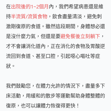
在
出院後的1~2個月
內，我們希望病患還是維
持
半流質/流質食物
，飲食盡量清淡，避免刺
激剛復原的食道。雖然這段期間，身體想必還
是沒什麼力氣，但還是要
避免餐後立刻躺下
，
才不會讓消化道內，正在消化的食物及胃酸逆
流回到食道、甚至口腔，引起噁心嘔吐等症
狀。
我們鼓勵您，在體力允許的情況下，盡量多下
床活動，用緩和的散步等運動幫助身體整體的
復原，也可以讓體力恢復得更快！