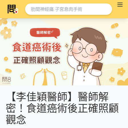
【李佳穎醫師】醫師解
密！食道癌術後正確照顧
觀念