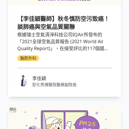
【李佳穎醫師】秋冬慎防空污致癌！
談肺癌與空氣品質關聯
根據瑞士空氣清淨科技公司IQAir所發布的
「2021全球空氣品質報告 (2021 World Air
Quality Report)」，在接受評比的117個國家
之中，台灣排在第57位，在亞洲落後於第26位
胸腔外科
的日本、第44位的新加坡及第55位的香港。在
首都(共107個)的評比中，台北排在第38位，在
亞洲落後於第21位的日本。台灣的空污在不同
李佳穎
季節、不同時間會有程度上的差異。
彰化秀傳醫院醫療副院長