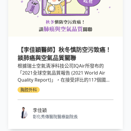
【李佳穎醫師】秋冬慎防空污致癌！
談肺癌與空氣品質關聯
根據瑞士空氣清淨科技公司IQAir所發布的
「2021全球空氣品質報告 (2021 World Air
Quality Report)」，在接受評比的117個國家
之中，台灣排在第57位，在亞洲落後於第26位
胸腔外科
的日本、第44位的新加坡及第55位的香港。在
首都(共107個)的評比中，台北排在第38位，在
亞洲落後於第21位的日本。台灣的空污在不同
李佳穎
季節、不同時間會有程度上的差異。
彰化秀傳醫院醫療副院長