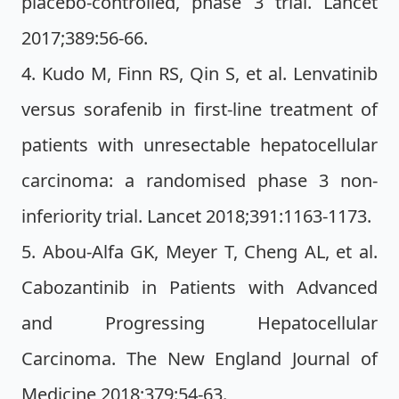
placebo-controlled, phase 3 trial. Lancet
2017;389:56-66.
4. Kudo M, Finn RS, Qin S, et al. Lenvatinib
versus sorafenib in first-line treatment of
patients with unresectable hepatocellular
carcinoma: a randomised phase 3 non-
inferiority trial. Lancet 2018;391:1163-1173.
5. Abou-Alfa GK, Meyer T, Cheng AL, et al.
Cabozantinib in Patients with Advanced
and Progressing Hepatocellular
Carcinoma. The New England Journal of
Medicine 2018;379:54-63.