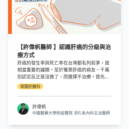
【許偉帆醫師 】認識肝癌的分級與治
療方式
肝癌的發生率與死亡率在台灣都名列前茅，是
相當重要的議題。至於罹患肝癌的病友，千萬
別認定反正是沒救了，而選擇不治療。首先，
就像一般癌症，肝癌也有分級，越輕微的復發
胃腸肝膽科
率自然越低，存活率也越高；再者，現在關於
肝癌的治療已經發展出許多治療模式，也有詳
細的指引，告訴我們各種症狀、影像發現、病
許偉帆
理切片結果等，會對應到什麼分級標準，並用
中國醫藥大學附設醫院 消化系內科主治醫師
哪種方式來治療。