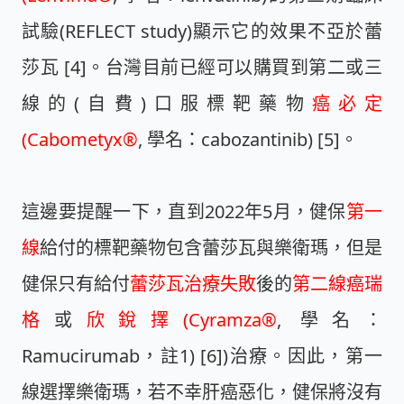
試驗(REFLECT study)顯示它的效果不亞於蕾
莎瓦 [4]。台灣目前已經可以購買到第二或三
線的(自費)口服標靶藥物
癌必定
(Cabometyx®
, 學名：cabozantinib) [5]。
這邊要提醒一下，直到2022年5月，健保
第一
線
給付的標靶藥物包含蕾莎瓦與樂衛瑪，但是
健保只有給付
蕾莎瓦治療失敗
後的
第二線癌瑞
格
或
欣銳擇(Cyramza®
, 學名：
Ramucirumab，註1) [6])治療。因此，
第一
線選擇樂衛瑪，若不幸肝癌惡化，健保將沒有