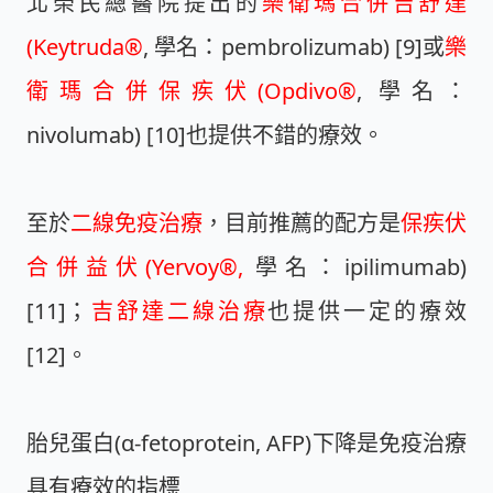
北榮民總醫院提出的
樂衛瑪合併吉舒達
(Keytruda®
, 學名：pembrolizumab) [9]或
樂
衛瑪合併保疾伏(Opdivo®
, 學名：
nivolumab) [10]也提供不錯的療效。
至於
二線免疫治療
，目前推薦的配方是
保疾伏
合併益伏(Yervoy®,
學名：ipilimumab)
[11]；
吉舒達二線治療
也提供一定的療效
[12]。
胎兒蛋白(α-fetoprotein, AFP)下降是免疫治療
具有療效的指標