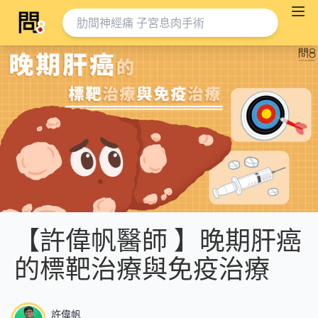
【許偉帆醫師 】晚期肝癌
的標靶治療與免疫治療
許偉帆