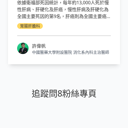
依據衛福部死因統計，每年約13,000人死於慢
性肝病、肝硬化及肝癌，慢性肝病及肝硬化為
全國主要死因的第9名，肝癌則為全國主要癌
症死因的第2名。國人慢性肝病、肝硬化及肝
胃腸肝膽科
癌主要肇因於酒精、B型肝炎及C型肝炎；據調
查，死於肝癌的患者中，約有70%有B型肝炎
感染。
許偉帆
中國醫藥大學附設醫院 消化系內科主治醫師
追蹤問8粉絲專頁