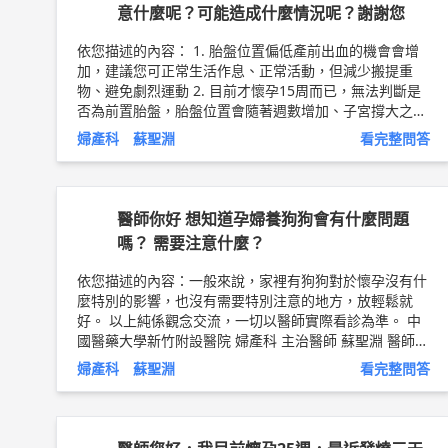
意什麼呢？可能造成什麼情況呢？謝謝您
依您描述的內容： 1. 胎盤位置偏低產前出血的機會會增
加，建議您可正常生活作息、正常活動，但減少搬提重
物、避免劇烈運動 2. 目前才懷孕15周而已，無法判斷是
否為前置胎盤，胎盤位置會隨著週數增加、子宮撐大之後
可能會逐漸遠離子宮頸口，因此如果沒有特別出血的狀況
婦產科 蘇聖淵
看完整問答
不用太擔心，之後產檢再請您的產檢醫師多注意一下胎盤
位置即可 以上純係觀念交流，一切以醫師實際看診為
準。 中國醫藥大學新竹附設醫院 婦產科 主治醫師 蘇聖淵
醫師簡介 ►
http://bit.ly/2Lo47qp
醫師你好 想知道孕婦養狗狗會有什麼問題
嗎？ 需要注意什麼？
依您描述的內容：一般來說，家裡有狗狗對於懷孕沒有什
麼特別的影響，也沒有需要特別注意的地方，放輕鬆就
好。 以上純係觀念交流，一切以醫師實際看診為準。 中
國醫藥大學新竹附設醫院 婦產科 主治醫師 蘇聖淵 醫師簡
介 ►
http://bit.ly/2Lo47qp
婦產科 蘇聖淵
看完整問答