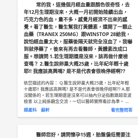
常的我，這幾個月經血量跟顏色很奇怪，去
年12月生理期沒來，大概一月初開始陸續出血，
巧克力色的血，量不多，感覺月經流不出來的感
覺。看了醫生，醫生幫我打黃體素，還開了一顆止
血藥（TRANEX 250MG）跟WINSTOP 28給我，
說怕經血量太大，服藥後隔天就完全沒血了，我嚇
到就停藥了，後來有再去看醫師，黃體素改成口
服。想請問 1.若生理期還是沒來，該再做什麼檢
查嗎？ 2.醫生說卵巢大概25歲，比年紀年輕十歲
耶!! 我應該高興嗎? 是不是代表會很晚停經啊??
依您描述的內容： Q.醫生說卵巢大概25歲，比年紀年輕
十歲耶!! 我應該高興嗎? 是不是代表會很晚停經啊?? A.那
沒關係的。若生理期還是沒來可以抽內分泌指數跟超音波
檢查 以上純係觀念交流，一切以醫師實際看診為準。 美
迪婦產科診所 院長 台北中山醫院專任主治醫師 祈新婦產
婦產科 蘇軒
看完整問答
科-生殖醫學中心 主治醫師（有子宮鏡檢查，自費門診）
蘇軒 醫師簡介 ►
http://bit.ly/2uZnDhO
醫師您好，請問懷孕15週，胎盤偏低需要注