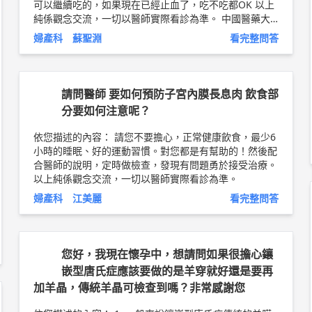
可以繼續吃的，如果現在已經止血了，吃不吃都OK 以上
純係觀念交流，一切以醫師實際看診為準。 中國醫藥大
學新竹附設醫院 婦產科 主治醫師 蘇聖淵 醫師簡介 ►
htt
婦產科 蘇聖淵
看完整問答
p://bit.ly/2Lo47qp
請問醫師 要如何預防子宮內膜長息肉 飲食部
分要如何注意呢？
依您描述的內容： 請您不要擔心，正常健康飲食，最少6
小時的睡眠、好的運動習慣。對您都是有幫助的！然後配
合醫師的說明，定時做檢查，發現有問題勇於接受治療。
以上純係觀念交流，一切以醫師實際看診為準。
婦產科 江美麗
看完整問答
您好，我現在懷孕中，想請問如果很擔心鑲
嵌型唐氏症應該要做的是羊穿就好還是要再
加羊晶，傳統羊晶可檢查到嗎？非常感謝您