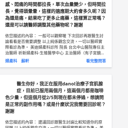
感、悶痛的時間都拉長，單次血量變少，但時間拉
長，覺得頭暈暈，這樣的適應期大約會多久呢？因
為還是痛，結果吃了更多止痛藥，這樣算正常嗎？
還是可以請醫師調整其他藥物呢？謝謝
依您描述的內容： 一般可以觀察喔 下次回診再跟醫生討
論看看是否需要調整 以上純係觀念交流，一切以醫師實
際看診為準。 美迪婦產科診所 院長 台北中山醫院專任主
治醫師 祈新婦產科-生殖醫學中心 主治醫師（有子宮鏡檢
查，自費門診） 蘇軒 醫師簡介 ►
http://bit.ly/2uZnDh
婦產科 蘇軒
看完整問答
O
醫生你好，我正在服用danol治療子宮肌腺
症，目前已服用兩個月，這兩個月都是咖啡
色少量，但這個月從2/5到現在都未停過，想請問
是正常的副作用嗎？或是什麼狀況我需要回診呢？
謝謝
依您描述的內容： 建議回診跟醫生討論比較知道你的原
因喔 以上純係觀念交流，一切以醫師實際看診為準。 美