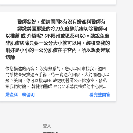
aLiK
醫師簡介 ►
http://bit.ly/2uZnDhO
醫師您好，想請問問8有沒有婦產科醫師有
認識美國那邊的冷刀免麻醉肌瘤切除醫師可
以推薦 或 介紹呢? (不限州或區都可以)。聽說免麻
醉肌瘤切除只要一公分大小就可以用，經檢查我的
剛好是小小的一公分肌瘤在子宮內，所以想要趕緊
切除
依您描述的內容： 沒有熟悉的，您可以回來找我，週四
門診檢查安排週五手術，待一晚週六回家，大約隔週可以
飛回美國，你可以搜尋FB 韓健明醫師公正診療室，發私
訊我們討論。 韓健明醫師 @台北禾馨民權婦幼中心資訊
專長： 1️⃣保留子宮的微創內視鏡，海扶治療 2️⃣無痛無麻
婦產科 韓健明
看完整問答
醉子宮鏡檢查 免麻醉冷刀子宮鏡切除息肉， 麻醉下冷刀
切除黏膜下肌瘤 3️⃣海扶保宮治療肌瘤 肌腺症 台北民權禾
馨 週一晚診 週二早診 週四午診 週五下午特約門診 台北
民權禾馨：台北市民權東路六段42號 外縣市的患者可以
坐到南港高鐵站?，再坐小黃?，過來十分鐘。 禾馨掛號連
登入
結?
https://appointment.dianthus.info/
也可以打電