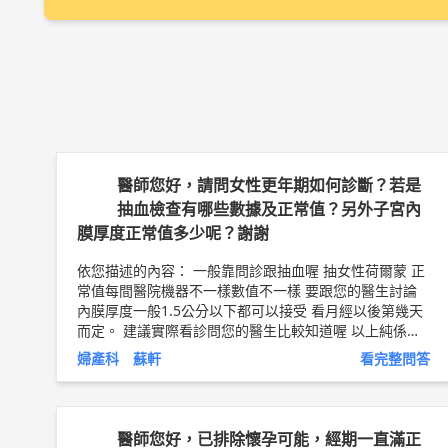
醫師您好，請問女性更年期如何診斷？若是
抽血檢查有哪些數據及正常值？另外子宮內
膜厚度正常值多少呢？謝謝
依您描述的內容： 一般靠問診跟抽血喔 抽女性荷爾蒙 正
常值每間醫院機器不一樣數值不一樣 要跟您的醫生討論
內膜厚度一般1.5公分以下都可以接受 看月經以後第幾天
而定。 建議實際看診問您的醫生比較知道喔 以上純係觀
念交流，一切以醫師實際看診為準。 美迪婦產科診所 院
婦產科 蘇軒
看完整問答
長 台北中山醫院專任主治醫師 祈新婦產科-生殖醫學中心
主治醫師（有子宮鏡檢查，自費門診） 蘇軒 醫師簡介 ►
http://bit.ly/2uZnDhO
醫師您好，已排除懷孕可能，經期一直滿正