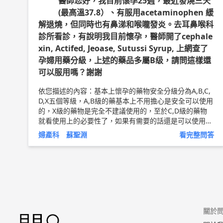
醫師您好，我目前懷孕25週，最近發燒三天
(最高溫37.8）、有服用acetaminophen 緩
解退燒，但同時也有鼻涕和喉嚨發炎。去耳鼻喉科
診所看診，有說明我目前懷孕，醫師開了cephale
xin, Actifed, Jeoase, Sutussi Syrup, 上網查了
孕婦用藥分級，上述的藥品多屬B级，請問這樣還
可以服用嗎？謝謝
依您描述的內容：基本上懷孕的藥物安全分級分為A,B,C,
D,X五個等級，A,B級的藥基本上不用擔心是安全可以使用
的，X級的藥物是完全不建議使用的，至於C,D級的藥物
就看使用上的必要性了，如果有需要的話還是可以使用的
不用擔心~ 以上純係觀念交流，一切以醫師實際看診為
婦產科 蘇聖淵
看完整問答
準。 中國醫藥大學新竹附設醫院 婦產科 主治醫師 蘇聖淵
醫師簡介 ►
http://bit.ly/2Lo47qp</p>
;
關於問