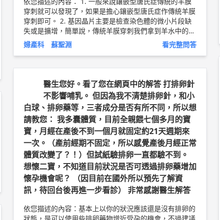
依您描述的內容： 1. 一般來說鑲嵌型唐氏症傳統的羊膜
穿刺就可以發現了，如果是擔心鑲嵌型唐氏症作傳統羊膜
穿刺即可。 2. 基因晶片主要是檢查染色體的微小片段缺
失或是擴增，簡單說，傳統羊膜穿刺我們拿到羊水中的細
胞，我們會用顯微鏡下去看細胞內染色體的狀況，那因為
婦產科 蘇聖淵
看完整問答
是用肉眼看的關係，所以有些太小的問題會沒辦法看到，
學理上我們說如果有5Mb <染色體大小的單位> 以下的問
題會無法從傳統羊膜穿刺看到；那基因晶片是把我們拿到
的細胞打在一個標準的基因晶片上然後跟標準的基因染色
醫生您好。看了您在網頁中的解答 打排卵針
體作比對，可以檢查到些小於5Mb以下的染色體異常，不
不影響哺乳。 但因為我不清楚排卵針，和小
過太小的問題小於0.5Mb以下的問題、一些單基因疾病，
白球、排卵藥等，三者成分是否有所不同，所以想
例如地中海型貧血... 等等，基因晶片也還是無法看到 3.
請教您： 我多囊體質，目前全親餵七個多月的寶
您的情況作傳統染色體檢查即可，亦或是需要作羊膜晶
片，這部分可能再跟您產檢醫師作討論或比較適當 以上
寶，月經在產後不到一個月就固定約21天週期來
純係觀念交流，一切以醫師實際看診為準。 中國醫藥大
一次。（產前經期不固定，所以感覺產後月經正常
學新竹附設醫院 婦產科 主治醫師 蘇聖淵 醫師簡介 ►
htt
體質改變了？！）但試紙驗排卵一直都驗不到。
p://bit.ly/2Lo47qp
想懷二寶，不知道目前狀況是否可透過排卵藥增加
懷孕機會呢？ （因目前在國外所以預先了解資
訊，待回台後再進一步看診） 非常感謝醫生解答
依您描述的內容：基本上以你的狀況應該還是沒有排卵的
狀態，是可以使用些排卵藥物增近受孕的機會，不過建議