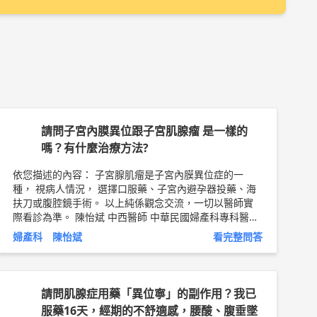
請問子宮內膜異位跟子宮肌腺瘤 是一樣的
嗎？有什麼治療方法?
依您描述的內容： 子宮腺肌瘤是子宮內膜異位症的一
種， 視病人情況， 選擇口服藥、子宮內避孕器投藥、海
扶刀或腹腔鏡手術。 以上純係觀念交流，一切以醫師實
際看診為準。 陳怡斌 中西醫師 中華民國婦產科專科醫師
中華民國中醫兒科醫學會專科醫師 中華民國骨質疏鬆症
婦產科 陳怡斌
看完整問答
學會專科醫師 基隆長庚紀念醫院婦產科生殖醫學中心主
治醫師 前長庚紀念醫院中醫婦科主治醫師 前長庚紀念醫
院中藥藥事委員會主席 前長庚紀念醫院生殖醫學中心駐
診主治醫師 前長庚紀念醫院海扶刀治療中心駐診主治醫
請問肌腺症用藥「異位寧」的副作用？我已
師 醫師簡介 ►
http://bit.ly/2QaZY7X
服藥16天，經期的不舒適感，腰酸、腹垂墜