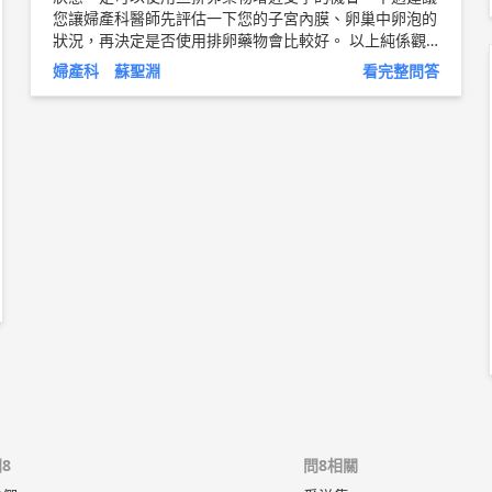
您讓婦產科醫師先評估一下您的子宮內膜、卵巢中卵泡的
狀況，再決定是否使用排卵藥物會比較好。 以上純係觀
念交流，一切以醫師實際看診為準。 中國醫藥大學新竹
婦產科 蘇聖淵
看完整問答
附設醫院 婦產科 主治醫師 蘇聖淵 醫師簡介 ►
http://bi
t.ly/2Lo47qp
8
問8相關