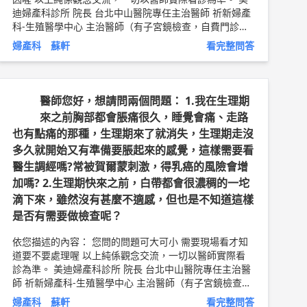
迪婦產科診所 院長 台北中山醫院專任主治醫師 祈新婦產
科-生殖醫學中心 主治醫師（有子宮鏡檢查，自費門診）
蘇軒 醫師簡介 ►
http://bit.ly/2uZnDhO
婦產科 蘇軒
看完整問答
醫師您好，想請問兩個問題： 1.我在生理期
來之前胸部都會脹痛很久，睡覺會痛、走路
也有點痛的那種，生理期來了就消失，生理期走沒
多久就開始又有準備要脹起來的感覺，這樣需要看
醫生調經嗎?常被賀爾蒙刺激，得乳癌的風險會增
加嗎? 2.生理期快來之前，白帶都會很濃稠的一坨
滴下來，雖然沒有甚麼不適感，但也是不知道這樣
是否有需要做檢查呢？
依您描述的內容： 您問的問題可大可小 需要現場看才知
道要不要處理喔 以上純係觀念交流，一切以醫師實際看
診為準。 美迪婦產科診所 院長 台北中山醫院專任主治醫
師 祈新婦產科-生殖醫學中心 主治醫師（有子宮鏡檢查，
自費門診） 蘇軒 子宮鏡檢查衛教文章 ►
http://bit.ly/37I
婦產科 蘇軒
看完整問答