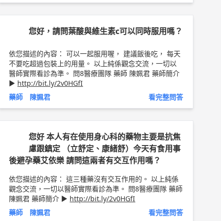
肉疼痛，橘色尿，橫紋肌溶解等） 而Fluvastatin、Rosu
vastatin、Pravastatin則不會跟柚子有交互作用。 若是
不容易記憶或是不理解藥名，可以在領藥時向藥師諮詢，
您好，請問葉酸與維生素c可以同時服用嗎？
這題是國考必考題目。 服用此類藥物都不建議飲酒喔。
以上純係觀念交流，一切以醫師實際看診為準。 問8醫療
依您描述的內容： 可以一起服用喔， 建議飯後吃， 每天
團隊 藥師 陳姵君
不要吃超過包裝上的用量。 以上純係觀念交流，一切以
醫師實際看診為準。 問8醫療團隊 藥師 陳姵君 藥師簡介
►
http://bit.ly/2v0HGfI
藥師 陳姵君
看完整問答
您好 本人有在使用身心科的藥物主要是抗焦
慮跟鎮定 （立舒定、康緒舒）今天有食用事
後避孕藥艾依樂 請問這兩者有交互作用嗎？
依您描述的內容： 這三種藥沒有交互作用的。 以上純係
觀念交流，一切以醫師實際看診為準。 問8醫療團隊 藥師
陳姵君 藥師簡介 ►
http://bit.ly/2v0HGfI
藥師 陳姵君
看完整問答