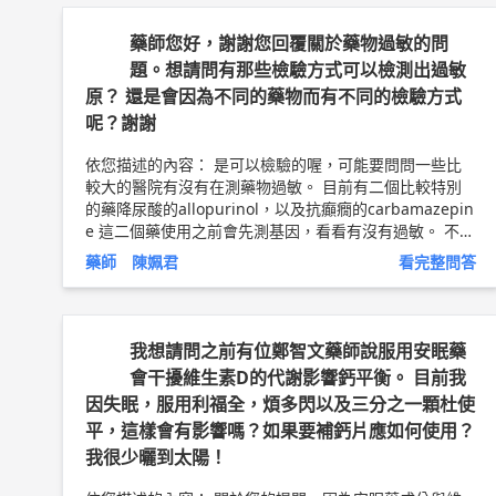
藥師您好，謝謝您回覆關於藥物過敏的問
題。想請問有那些檢驗方式可以檢測出過敏
原？ 還是會因為不同的藥物而有不同的檢驗方式
呢？謝謝
依您描述的內容： 是可以檢驗的喔，可能要問問一些比
較大的醫院有沒有在測藥物過敏。 目前有二個比較特別
的藥降尿酸的allopurinol，以及抗癲癇的carbamazepin
e 這二個藥使用之前會先測基因，看看有沒有過敏。 不同
的藥物是不同的檢驗方法喔，因為每個藥物本身就是不一
藥師 陳姵君
看完整問答
樣的東西，所以無法用單一方法測得。 以上純係觀念交
流，一切以醫師實際看診為準。 問8醫療團隊 藥師 陳姵
君 藥師簡介 ►
http://bit.ly/2v0HGfI
我想請問之前有位鄭智文藥師說服用安眠藥
會干擾維生素D的代謝影響鈣平衡。 目前我
因失眠，服用利福全，煩多閃以及三分之一顆杜使
平，這樣會有影響嗎？如果要補鈣片應如何使用？
我很少曬到太陽！