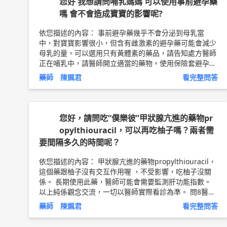
您好 我想請問哺乳媽媽 可以使用事前避孕藥
嗎 會不會造成寶寶的影響呢?
依您描述的內容： 事前避孕藥幾乎不會分泌到母乳當
中，對寶寶影響很小，但含有雌激素的避孕藥可能會減少
母乳的量，可以選用只有黃體素的藥品，請告知處方醫師
正在哺乳中，請醫師開立適當的藥物。使用保險套避孕也
是安全有效的方法。 以上純係觀念交流，一切以醫師實
藥師 陳姵君
看完整問答
際看診為準。 問8醫療團隊 藥師 陳姵君 藥師簡介 ►
htt
p://bit.ly/2v0HGfI
您好，請問吃“僕樂彼”甲狀腺亢進的藥物pr
opylthiouracil，可以再吃柚子嗎？兩者需
要間隔多久的時間呢？
依您描述的內容： 甲狀腺亢進的藥物propylthiouracil，
這個藥跟柚子沒有交互作用喔 ，不受影響，吃柚子沒關
係。 長期使用此藥，醫師可能會需要監測肝功能指數。
以上純係觀念交流，一切以醫師實際看診為準。 問8醫療
團隊 藥師 陳姵君 藥師簡介 ►
http://bit.ly/2v0HGfI
藥師 陳姵君
看完整問答