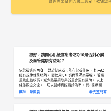
諮詢專業醫師的第二意見，確保您
您好，請問心肌梗塞患者吃Q10是否對心臟
及血管健康有益呢？
依您描述的內容： 對於健康者可能有保養作用， 如果已
經有規律就醫服藥， 要使用Q10請與醫師商量喔。 若體
重及血脂較高，減少熱量攝取與減重會更有幫助。 以上
純係觀念交流，一切以醫師實際看診為準。 問8醫療團隊
藥師 陳姵君 藥師簡介 ►
http://bit.ly/2v0HGfI
藥師 陳姵君
看完整問答