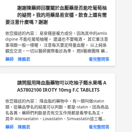
道您一直很辛苦，很努力，巧囊是要提醒妳， 作為一個
謝謝陳藥師回覆關於血壓藥是否能吃葡萄柚
女生，是很有價值的，不需要跟男生去競爭，你也值得好
的疑問。我的用藥是易安穩，飲食上還有需
好休息，好好愛護自己以及新的生命， 也推薦您把正念
要注意什麼嗎？謝謝
冥想，帶到生活中，時時刻刻選擇為自己創造美好的體
驗。 以上純係觀念交流，一切以醫師實際看診為準。 問8
依您描述的內容： 易安穩是複方成份，因為其中的amlo
醫療團隊 藥師 陳姵君 藥師簡介 ►
http://bit.ly/2v0HGfI
dipine 不能吃葡萄柚喔。 建議也不要喝酒。 其它重注意
事項跟一般一樣喔， 注意每天要定時量血壓。 以上純係
觀念交流，一切以醫師實際看診為準。 問8醫療團隊 藥師
陳姵君 藥師簡介 ►
http://bit.ly/2v0HGfI
藥師 陳姵君
看完整問答
請問服用降血脂藥物可以吃柚子類水果嗎 A
A57802100 IROTY 10mg F.C TABLETS
依您描述的內容： 降血脂的藥物中，有一類叫做statin
類，從藥品學名的結尾可以判斷，都是-statin，因為商品
名各異，藥師們判斷是否有交互作用都是看學名為主。
其中 Atorvastatin、Lovastatin、Simvastatin這三種成
分不能跟柚子併用，會減少藥物代謝，延長藥物停留在體
藥師 陳姵君
看完整問答
內的時間，進而增加濃度，提高副作用發生的可能性（肌