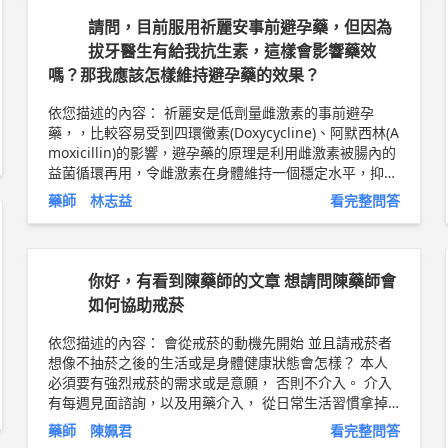
請問，目前服用祈麗安事前避孕藥，但因為
拔牙醫生有給我抗生素，這樣會影響藥效
嗎？那我應該怎樣維持避孕藥的效果？
依您描述的內容： 祈麗安是低劑量雌激素的事前避孕
藥，，比較容易受到四環黴素(Doxycycline)、阿默西林(A
moxicillin)的影響，避孕藥的原理是利用雌激素被腸內的
益菌循環再用，令雌激素在身體維持一個穩定水平，抑制
卵巢排卵而達到避孕效果。但上述抗生素較有可能因為殺
藥師 林志益
看完整問答
死腸內益菌，使雌激素血中濃度減少，影響效果。如果是
短期接受抗生素治療，建議您於這段時間另外使用阻隔式
的避孕措施(保險套之類的方式)，並持續使用至停藥後的
一星期。假使抗生素治療已經持續超過兩周以上，腸道內
你好，有看到陳藥師的文章 想請問陳藥師會
的益菌可能已經產生抗藥性的平衡，因此雌激素就不易受
如何協助戒菸
到代謝的影響，如果已經是長期服用抗生素就不需要額外
使用阻隔式的避孕方式。 以上純係觀念交流，一切以醫
依您描述的內容： 會從戒菸的動機先開始 並且請戒菸者
師實際看診為準。 藥濟藥局 諮詢藥師 林志益 藥師簡介
想像不抽菸之後的生活或是身體健康狀態會怎樣？ 本人
►
http://bit.ly/2LXlHli
必須要有強烈戒菸的需求或是意願， 否則不介入。 介入
有每週見面諮詢，以及用藥介入， 從日常生活習慣拿掉
可能會讓人想抽菸的固定習慣 譬如習慣每天習慣去一家
藥師 陳姵君
看完整問答
超商買咖啡 店員太熟了，看到你來就拿出菸， 那就換一