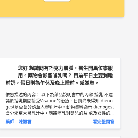
您好 想請問有巧克力囊腫，醫生開異位寧服
用。藥物會影響哺乳嗎？ 目前平日主要剩睡
前奶，假日則為午休及晚上睡前。感謝您。
依您描述的內容： 以下為藥品說明書中的內容 授乳 不建
議於授乳期間接受Visanne的治療。目前尚未得知 dieno
gest是否會分泌至人體乳汁中。動物資料顯示 dienogest
會分泌至大鼠乳汁中。應將哺乳對嬰兒的益 處及女性的
治療效益納入考量，再決定是否要停止哺 乳或停止Visan
藥師 陳姵君
看完整問答
ne療法。 ----- 不建議在服藥期間，進行授乳，吃藥的時
候，有可能會引發原本就不太好的情緒，變得更差。 鼓
勵您開始把『安心休息』，安排進您的日常生活當中，知