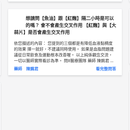
家超商去。 身邊的抽菸相關用品都丟掉， 等等... 每個人
適合的方法不一樣， 建議去看一本書：一千萬人都說有
效的戒菸方法 書名很直白，是一個老菸槍寫的，方法跟
想請問【魚油】跟【紅麴】隔二小時是可以
想法都很棒。 用藥介入，藥師可以用的是尼古丁替代療
的嗎？ 會不會產生交叉作用 【紅麴】與【大
法， 有口香糖以及貼片， 可以單用或是搭配使用。 改變
蒜片】是否會產生交叉作用
習慣需要強烈的動機， 以及適時搭配一些生理的回饋，
建議在自己生活圈附近找有做戒菸衛教服務的藥局， 請
依您描述的內容： 您提到的三個都是有降低血液黏稠度
其中的藥師幫忙～ 祝您明天就能生活在空氣清新的環境
的效果 擇一就好，不建議同時使用。 如果是血脂問題建
以上純係觀念交流，一切以醫師實際看診為準。 問8醫療
議從日常飲食及運動根本改善喔。 以上純係觀念交流，
團隊 藥師 陳姵君 藥師簡介 ►
http://bit.ly/2v0HGfI
一切以醫師實際看診為準。 問8醫療團隊 藥師 陳姵君 藥
師簡介 ►
http://bit.ly/2v0HGfI
藥師 陳姵君
看完整問答