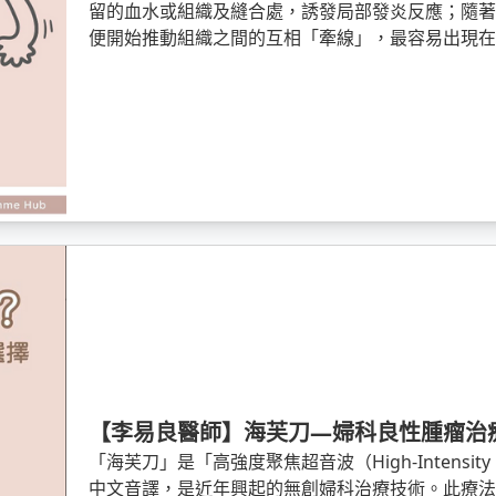
留的血水或組織及縫合處，誘發局部發炎反應；隨
便開始推動組織之間的互相「牽線」，最容易出現
或子宮表面，使它們彼此黏連在一起。
【李易良醫師】海芙刀—婦科良性腫瘤治
「海芙刀」是「高強度聚焦超音波（High-Intensity Foc
中文音譯，是近年興起的無創婦科治療技術。此療