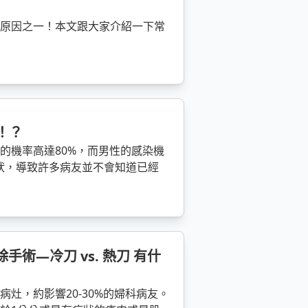
的原因之一！本文跟大家介紹一下常
！？
V的機率高達80%，而男性的感染機
症狀，導致許多病友並不會知道已經
術—冷刀 vs. 熱刀 有什
灶，約影響20-30%的婦科病友。