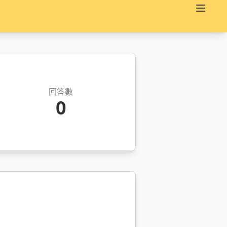
回答數
0