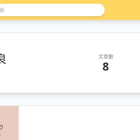
良
文章數
8