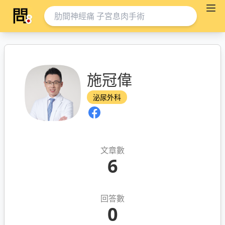
施冠偉
泌尿外科
文章數
6
回答數
0