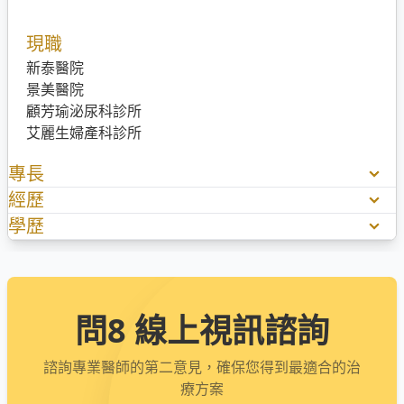
現職
新泰醫院
景美醫院
顧芳瑜泌尿科診所
艾麗生婦產科診所
專長
經歷
一般泌尿系統疾病(含尿路感染、排尿障礙)、性傳染病
前列腺肥大及雷射手術、性功能障礙及男性更年期
學歷
新泰綜合醫院泌尿科主治醫師
男性不孕症、結紮手術及包皮手術、泌尿道結石及雷射
景美醫院泌尿科主治醫師
台北醫學大學臨床醫學研究所、長庚大學理學士、台北
手術
台北醫學大學附設醫院泌尿科總醫師
醫學大學醫學系
台北醫學大學附設醫院泌尿科住院醫師
問8 線上視訊諮詢
諮詢專業醫師的第二意見，確保您得到最適合的治
療方案