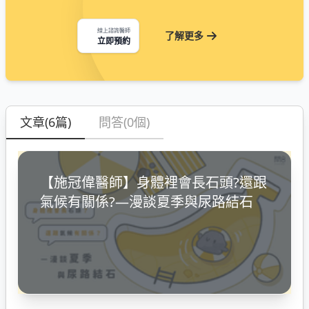
線上諮詢醫師
了解更多
立即預約
文章(6篇)
問答(0個)
【施冠偉醫師】身體裡會長石頭?還跟
氣候有關係?—漫談夏季與尿路結石