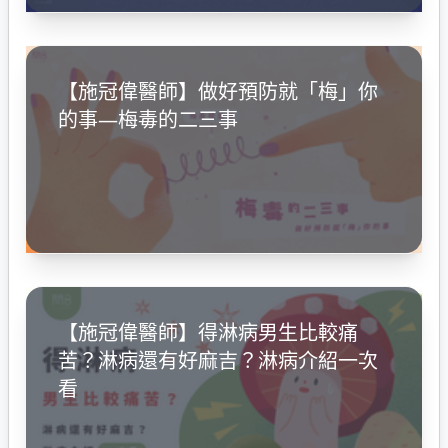
【施冠偉醫師】做好預防就「梅」你
的事—梅毒的二三事
【施冠偉醫師】得淋病男生比較痛
苦？淋病還有好麻吉？淋病介紹一次
看