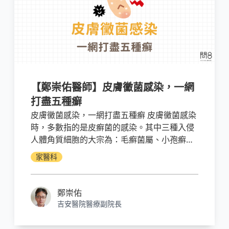
【鄭崇佑醫師】皮膚黴菌感染，一網
打盡五種癬
皮膚黴菌感染，一網打盡五種癬 皮膚黴菌感染
時，多數指的是皮癬菌的感染。其中三種入侵
人體角質細胞的大宗為：毛癬菌屬、小孢癬菌
屬和表皮癬菌屬。「癬」就是黴菌感染，癬菌
家醫科
就是感染的病菌。根據人體不同部位引起的黴
菌感染，又可以分為體癬、足癬（即「香港
腳」）、股癬、頭癬和甲癬（即「灰指
鄭崇佑
甲」）。切記所有的黴菌感染都應注意清潔衛
吉安醫院醫療副院長
生，並避免身體其他部位交互感染的情形。