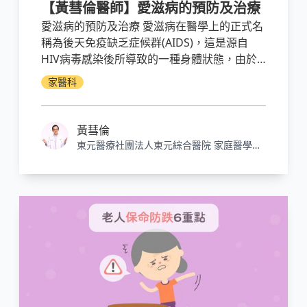
【黃彗倫醫師】愛滋病的預防及治療
愛滋病的預防及治療 愛滋病在醫學上的正式名
稱為後天免疫缺乏症候群(AIDS)，這是源自
HIV病毒感染後所導致的一種身體狀態，由於
HIV病毒會減少身體的CD4免疫細胞，因此會
家醫科
慢慢讓患者的免疫系統崩解。預防愛滋病最根
本的方法就是避免不安全的性行為、固定性伴
侶和性行為時要全程並且正確的使用保險套
黃彗倫
東元醫療社團法人東元綜合醫院 家庭醫學科
主治醫師