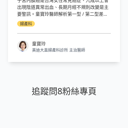
子宮內膜癌是台灣女性常見癌症、九成以上會
出現陰道異常出血、長期月經不規則改變是主
要警訊。童寶玲醫師解析第一型 / 第二型差
別、子宮內膜增生癌前病變、危險因子（肥胖
婦產科
/ 糖尿病 / PMOS / 環境荷爾蒙）、5 大診斷工
具（超音波 / 切片 / 鏡檢 / 搔刮術 / 影像分期）
與治療階段、幫助你早期發現及時治療。
童寶玲
美迪大直婦產科診所 主治醫師
追蹤問8粉絲專頁