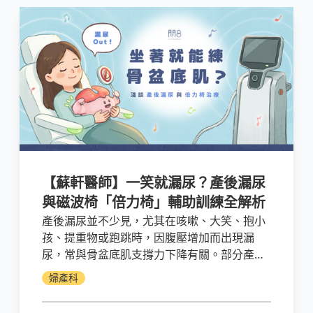
【蘇軒醫師】一笑就漏尿？產後漏尿
與磁波椅「倍力椅」輔助訓練全解析
產後漏尿並不少見，尤其在咳嗽、大笑、抱小
孩、提重物或跑跳時，因腹壓增加而出現漏
尿，常與骨盆底肌支撐力下降有關。部分產後
漏尿會隨著身體恢復逐漸改善；但如果持續數
婦產科
週至數月，或已經影響生活品質，建議主動就
醫評估產後漏尿治療，不需要一直忍耐。