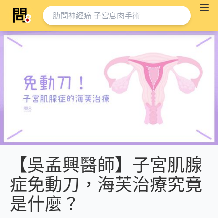
【吳孟興醫師】子宮肌腺
症免動刀，海芙治療究竟
是什麼？