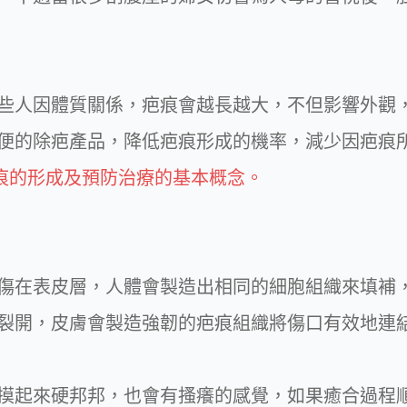
些人因體質關係，疤痕會越長越大，不但影響外觀
便的除疤產品，降低疤痕形成的機率，減少因疤痕
疤痕的形成及預防治療的基本概念。
傷在表皮層，人體會製造出相同的細胞組織來填補
裂開，皮膚會製造強韌的疤痕組織將傷口有效地連
摸起來硬邦邦，也會有搔癢的感覺，如果癒合過程