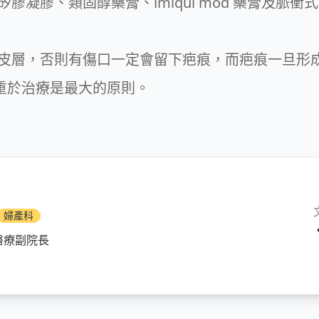
膠凝膠、類固醇藥膏、imiqui mod 藥膏及脈
皮層，否則有傷口一定會留下疤痕，而疤痕一旦形
防重於治療是最大的原則。
婦產科
醫療副院長