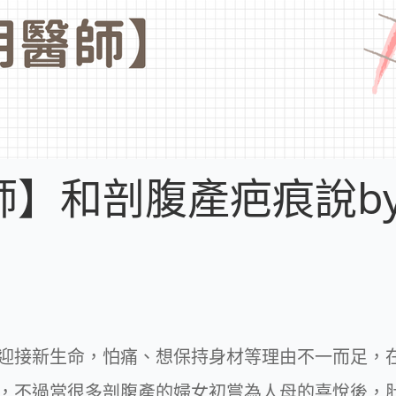
】和剖腹產疤痕說bye
迎接新生命，怕痛、想保持身材等理由不一而足，
，不過當很多剖腹產的婦女初嘗為人母的喜悅後，