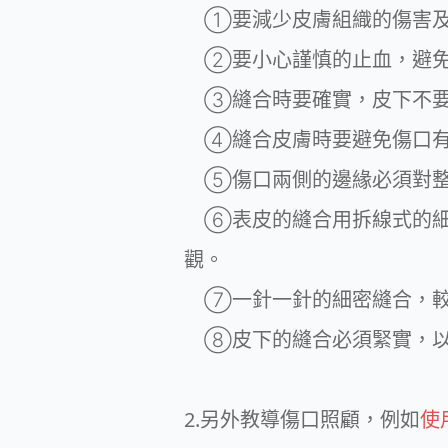
①要減少皮膚組織的傷害及
②要小心謹慎的止血，避免
③縫合時要確實，皮下不要
④縫合皮膚時要避免傷口有
⑤傷口兩側的邊緣必須對整
⑥表皮的縫合用拆線式的細
觀。
⑦一針一針的細密縫合，較
⑧皮下的縫合必須緊實，以
2.另外教導傷口照顧，例如
使