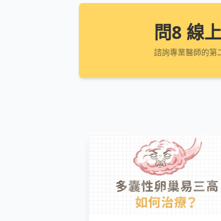
問8 線
諮詢專業醫師的第