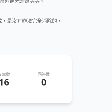
衝式雷射照光治療等等。
成，是沒有辦法完全消除的，
文章數
回答數
16
0