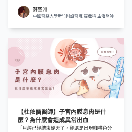
一旦發現受測結果為陽性，最好每隔幾個小時
就重複測試，此時陽性的強度會逐漸升高，然
蘇聖淵
後開始減弱，當開始減弱的時候，就能夠預測
中國醫藥大學新竹附設醫院 婦產科 主治醫師
24小時內將會排卵。
【杜依儒醫師】子宮內膜息肉是什
麼？為什麼會造成異常出血
「月經已經結束幾天了，卻還是出現咖啡色分