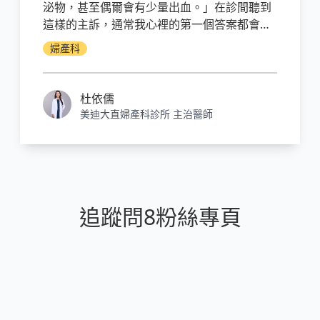
泌物，甚至偶爾會有少量出血。」在診間聽到
這樣的主訴，通常我心裡的第一個答案都會是
子宮內膜息肉，在異常出血的各種原因中，以
婦產科
這樣滴滴答答拖很多天月經來表現的，大部分
都是子宮內膜息肉在作怪！
杜依儒
美迪大直婦產科診所 主治醫師
追蹤問8粉絲專頁