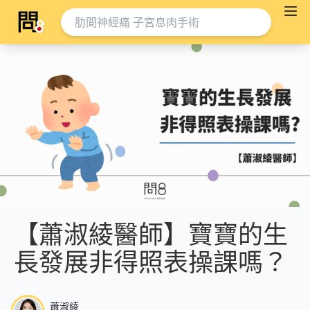
【蕭淑綾醫師】寶寶的生
長發展非得照表操課嗎？
蕭淑綾