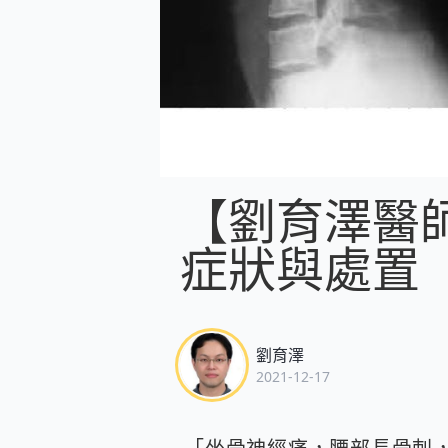
【劉育澤醫
症狀與處置
劉育澤
2021-12-17