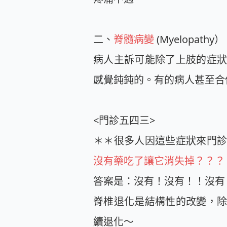
二、
脊髓病變
(Myelopathy）
病人主訴可能除了上肢的症
感覺鈍鈍的。有的病人甚至合
<門診五四三>
＊＊很多人因這些症狀來門診
沒有藥吃了讓它消失掉？？？
答案是：沒有！沒有！！沒有
脊椎退化是
結構性的改變
，
續退化～