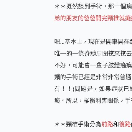
＊＊既然談到手術，那十個
弟的朋友的爸爸開完頸椎就癱
嗯...基本上，現在是
開車開在
唯一的一條脊髓周圍挖來挖
不好，可能會一輩子肢體癱
類的手術已經是非常非常普通
有！！)問題是，如果症狀已
瘓。所以，權衡利害關係，手
＊＊頸椎手術分為
前路
和
後路