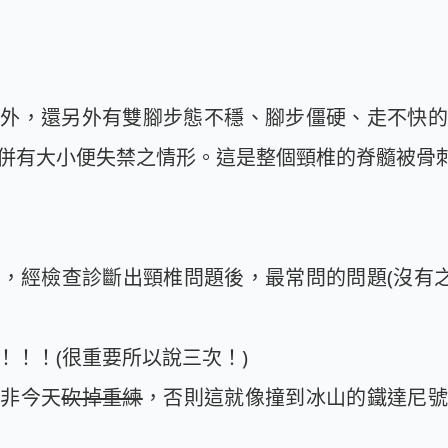
狀外，還另外有雙腳步態不穩、腳步僵硬、走不快的
併有大小便失禁之情形。這是整個頸椎的脊髓被骨刺
，經檢查診斷出頸椎問題後，最常問的問題(沒有之
！！！(很重要所以說三次！)
除非今天
砍掉重練
，否則這就像撞到冰山的鐵達尼號