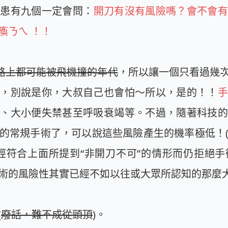
病患有九個一定會問：
開刀有沒有風險嗎？會不會有
瘓ㄋㄟ ！！
路上都可能被飛機撞的年代
，所以讓一個只看過幾
去，別說是你，大叔自己也會怕～所以，是的！！
手
瘓、大小便失禁甚至呼吸衰竭等。不過，隨著科技的
的常規手術了，可以說這些風險產生的機率極低！
經符合上面所提到“非開刀不可”的情形而仍拒絕
術的風險性其實已經不如以往或大眾所認知的那麼
(
廢話，難不成從頭頂
)。