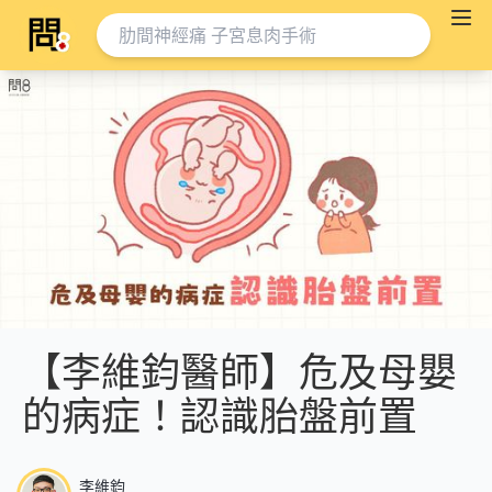
【李維鈞醫師】危及母嬰
的病症！認識胎盤前置
李維鈞