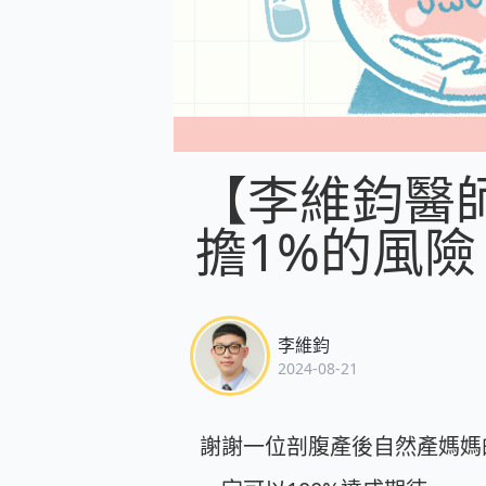
【李維鈞醫
擔1%的風險
李維鈞
2024-08-21
謝謝一位剖腹產後自然產媽媽