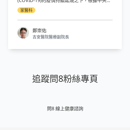
(COVID-19)的疫情持續延燒之下，根據中央流
行疫情指揮中心統計，重症和死亡病人大多有
家醫科
高血壓、糖尿病、心血管疾病等慢性病史。由
此可見，糖尿病人比起一般人在對抗新冠病毒
時，面臨著更高嚴重病情和死亡的風險。除此
鄭崇佑
之外，罹患第2型糖尿病的患者更是常見合併
吉安醫院醫療副院長
引發心衰竭疾病和慢性腎臟病！
追蹤問8粉絲專頁
問8 線上健康諮詢