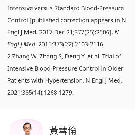
Intensive versus Standard Blood-Pressure
Control [published correction appears in N
Engl J Med. 2017 Dec 21;377(25):2506].
N
Engl J Med
. 2015;373(22):2103-2116.
2.Zhang W, Zhang S, Deng Y, et al. Trial of
Intensive Blood-Pressure Control in Older
Patients with Hypertension. N Engl J Med.
2021;385(14):1268-1279.
黃彗倫