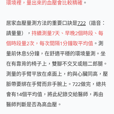
環境裡，量出來的血壓會比較精確
。
居家血壓量測方法的重要口訣是
722
（諧音：
請量量），
持續測量7天、早晚2個時段、每
個時段量2次，每次間隔1分鐘取平均值
。測
量前休息5分鐘，在舒適平穩的環境量測。坐
在有靠背的椅子上，雙腳不交叉或翹二郎腿。
測量的手臂平放在桌面上，約與心臟同高，壓
脈帶要綁在手臂而非手腕上。722做完，總共
會有14個平均值，將此紀錄交給醫師，再由
醫師判斷是否為高血壓。